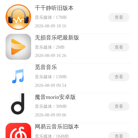
(16bit/44.1kHz)的信息量是普通 MP3 的 7 倍，而 Hi-
Res(24bit/192kHz)更是 CD 的 6.5 倍。这种差异意味着，当你用
千千静听旧版本
专业设备播放无损文件时，能听到《月光奏鸣曲》第三乐章中
音乐媒体 / 17MB
查看
琴键触底的细微共振，能分辨《波莱罗舞曲》中三角铁每一次
敲击的空间方位。那些被压缩算法抹掉的「空气感」，都能在
2026-08-09 18:16
这些软件中完美展现出来。
无损音乐吧最新版
音乐媒体 / 2MB
查看
2026-08-09 16:26
觅音音乐
音乐媒体 / 13MB
查看
2026-08-09 09:54
魔音morin安卓版
音乐媒体 / 38MB
查看
2026-08-09 09:06
网易云音乐旧版本
音乐媒体 / 184MB
查看