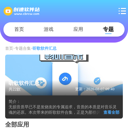
专题
首页
游戏
应用
首页
专题合集
听歌软件汇总
听歌软件汇总
共22款
更新：2026-08-07 09:40
简介：
无损音质早已不是发烧友的专属追求，音质的本质是对音乐灵
魂的还原。本次带来的听歌软件合集，正是为那些厌倦「听个
查看全部
响」、执着于「听全貌」的玩家准备的。从 CD 级到 Hi-Res 的
音频进化之路，这里有你需要的全部装备。软件的CD 级音质
全部应用