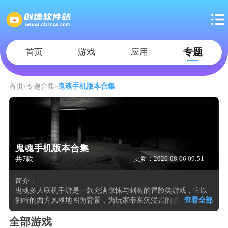
专题
首页
游戏
应用
首页
专题合集
鬼魂手机版本合集
鬼魂手机版本合集
共7款
更新：2026-08-06 09:51
简介：
鬼魂多人联机手游是一款充满惊悚与刺激的冒险类游戏，它以
独特的西方风格地图为背景，为玩家带来沉浸式的恐怖体验。
查看全部
游戏中拥有50张精心设计的地图，玩家需要在一次次的拼图探
索中，寻找线索，解开谜题，找到正确的逃生出口，顺利完成
全部游戏