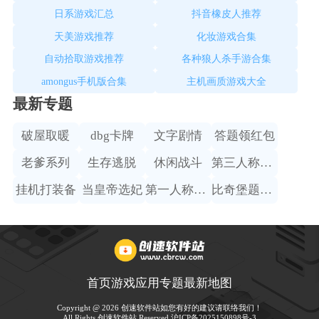
日系游戏汇总
抖音橡皮人推荐
天美游戏推荐
化妆游戏合集
自动拾取游戏推荐
各种狼人杀手游合集
amongus手机版合集
主机画质游戏大全
最新专题
破屋取暖
dbg卡牌
文字剧情
答题领红包
老爹系列
生存逃脱
休闲战斗
第三人称赛车
挂机打装备
当皇帝选妃
第一人称射击
比奇堡题材手游
首页
游戏
应用
专题
最新
地图
Copyright @ 2026 创速软件站如您有好的建议请联络我们！
All Rights 创速软件站 Reserved.
沪ICP备2025150898号-3