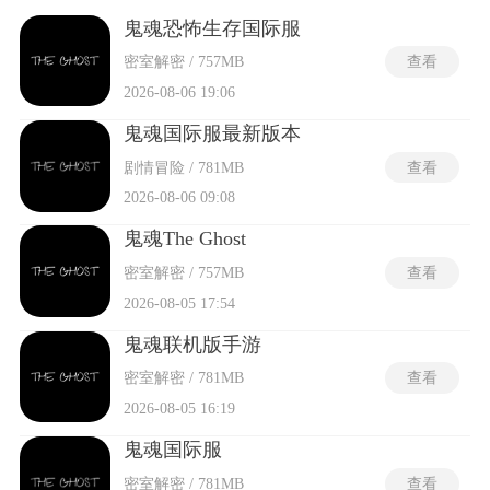
挑战。支持多人联机对战玩法，玩家可以与朋友或陌生人组
队，共同面对恐怖的幽灵。游戏中的背景音效令人毛骨悚然，
鬼魂恐怖生存国际服
营造出紧张的氛围，置身于真实的恐怖场景之中。50张西方风
密室解密 / 757MB
查看
格地图，场景丰富多样，细节逼真。还可以通过拼图探索，解
开逃生所需的线索。
2026-08-06 19:06
鬼魂国际服最新版本
剧情冒险 / 781MB
查看
2026-08-06 09:08
鬼魂The Ghost
密室解密 / 757MB
查看
2026-08-05 17:54
鬼魂联机版手游
密室解密 / 781MB
查看
2026-08-05 16:19
鬼魂国际服
密室解密 / 781MB
查看