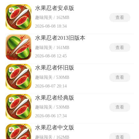
水果不切炸弹的极简逻辑，却衍生出无限可能，经典模式考验
连续 Combo 的稳定性，街机模式需在限时内冲刺高分，禅模式
水果忍者安卓版
则适合静下心来练习预判轨迹。合集中比较出色的则是正式版
趣味闯关 / 162MB
查看
本的独家VIP 系统能解锁全刀刃与背景皮肤，实测搭配「公主
之刃」的三倍连击加成，得分效率直接翻倍。
2026-08-08 18:34
水果忍者2013旧版本
趣味闯关 / 161MB
查看
2026-08-08 12:45
水果忍者怀旧版
趣味闯关 / 530MB
查看
2026-08-07 20:14
水果忍者经典版
趣味闯关 / 530MB
查看
2026-08-06 17:34
水果忍者中文版
趣味闯关 / 162MB
查看