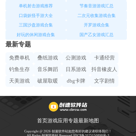
单机射击游戏推荐
节奏音游游戏汇总
口袋妖怪手游大全
二次元收集游戏合集
三国沙盘游戏合集
开罗游戏合集
好玩的休闲游戏合集
国产乙女游戏汇总
最新专题
免费单机
叠纸游戏
公测游戏
卡通经营
钓鱼生存
音乐舞蹈
日系游戏
抖音橡皮人
天美游戏
破屋取暖
dbg卡牌
文字剧情
首页
游戏
应用
专题
最新
地图
Copyright @ 2026 创速软件站如您有好的建议请联络我们！
All Rights 创速软件站 Reserved.
沪ICP备2025150898号-3