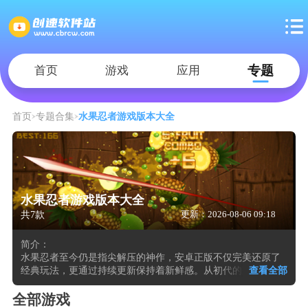
专题
首页
游戏
应用
首页
专题合集
水果忍者游戏版本大全
水果忍者游戏版本大全
共7款
更新：2026-08-06 09:18
简介：
水果忍者至今仍是指尖解压的神作，安卓正版不仅完美还原了
经典玩法，更通过持续更新保持着新鲜感。从初代的冰香蕉冻
查看全部
结时间，到最新版本加入的足球主题刀刃与双人对战模式，每
一次迭代都在提升操作手感与视觉冲击力。游戏核心依旧是切
全部游戏