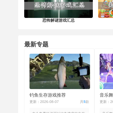
落的日记、物品等关键线索，逐步拼
出马戏团背后令人不安的秘密与真相
并在充满恶意与猜忌的环境中做出影
故事走向与最终结局的关键抉择。
恐怖解谜游戏汇总
最新专题
钓鱼生存游戏推荐
音乐
更新：2026-08-07
共
5
款
更新：20