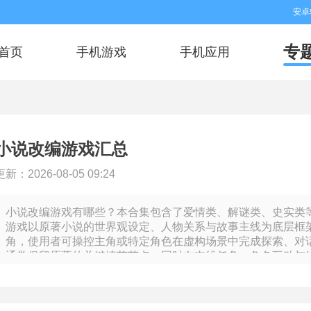
安卓
专
首页
手机游戏
手机应用
小说改编游戏汇总
更新：2026-08-05 09:24
小说改编游戏有哪些？本合集包含了爱情类、解谜类、史实类
游戏以原著小说的世界观设定、人物关系与故事主线为底层框
角，使用者可操控主角或特定角色在虚构场景中完成探索、对
通常保留原著的关键情节节点，同时在支线任务、角色互动与
者在熟悉的主干之外发现额外的叙事延伸。