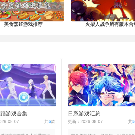
凑
性特质培养等系统增强可玩性。
，
响
美食烹饪游戏推荐
火柴人战争所有版本合
舞蹈游戏合集
日系游戏汇总
26-08-07
共
5
款
更新：2026-08-07
共
5