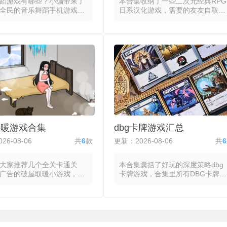
蹈游戏有哪些？小编带来了
本合集收纳了一些二次元经典RPG
全民的音乐舞蹈手机游戏，
日系汉化游戏，需要的友友自取
戏通过动态音符或舞步指示
哦。合集里所有日系游戏都将细腻
乐曲目的节拍与旋律转化为
的视觉语言、系统化的玩法设计与
的交互点。玩家跟随屏幕上
独特的叙事节奏融为一体。美术风
标记在准确时机点击、滑动
格上，日系游戏无论采用二次元还
，系统依据操作精度给出从
是写实渲染，都注重角色造型与场
失误的评级分数，连击数与
景氛围的刻画。玩法设计则以系统
即更新，高难度模式下音符
感著称，将战斗、养成与探索等模
速度同步提升。部分音乐舞
块拆解为条理清晰的规则集合，并
戏引入体感或摄像头识别，
在回合制与即时制之间反复迭代出
的实际身体动作替代触屏操
差异化的手感与节奏，使玩家在持
舞蹈的完整性纳入评分维
续操作中形成对系统边界的认知。
同曲目的节奏型直接影响交
叙事层面部分日系游戏汉化版常以
取暖游戏合集
dbg卡牌游戏汇总
的设计，使每首歌构成独立
拯救或成长作为母题，将情感表达
单元，动态判定窗口与评分
融入日常对话与事件演出的细节
26-08-06
共
6
款
更新：2026-08-06
共
6
时调整玩家的操作手感与注
中，故事氛围通过音乐、节奏与留
白共同传递。
大家推荐几个全关卡通关
本合集囊括了好玩的深度策略dbg
广告的破屋取暖小游戏，这
卡牌游戏，合集里所有DBG卡牌游
将玩家置于物资稀缺的破败
戏都把牌库构筑作为成长与策略的
，通过收集柴火、布料与食
玩法，玩家从一套基础牌组出发，
持体温与饱腹，在夜晚来临
在游戏进程中通过购买、奖励或事
过夜准备。玩家通过点击或
件不断将新卡牌加入牌组，同时移
解旧家具、撕取墙纸或劈砍
除低效牌以优化整体曲线，每场对