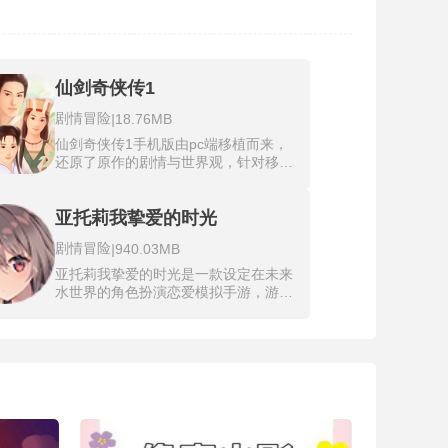
仙剑奇侠传1
剧情冒险
|
18.76MB
仙剑奇侠传1手机版由pc端移植而来，
还原了原作的剧情与世界观，针对移动
端进行了多方面的优化。游戏以平凡少
年李逍遥的江湖之旅为主线，讲述了他
与神秘少女赵灵儿相遇后，开启护卫佳
亚托莉我挚爱的时光
人千里寻母的宿命旅程，途中结识林月
剧情冒险
|
940.03MB
如、阿奴等伙伴，经历恩怨情仇与江湖
风波，最终成长为一代大侠的故事。仙
亚托莉我挚爱的时光是一款设定在未来
剑奇侠传1手机版对原作画面进行了调
水世界的角色扮演恋爱模拟手游，游戏
整与升级，场景与人物细节更加精致，
讲述了因事故失去右腿的少年斑鸠夏
背景音乐也在保留经典DOS版韵味的基
生，为打捞祖母遗产潜入海底，意外唤
础上，优化了音源格式与听感表现。游
醒了一位沉睡的机器人少女亚托莉，两
戏对隐龙窟、将军冢等复杂迷宫进行了
人在一个逐渐被海水淹没的平和小镇共
简化，让玩家能更顺畅地完成挑战。
同度过了一个难忘的夏日旅程。游戏融
合了细腻的情感叙事、多结局分支选
择、精致的二次元画风以及沉浸式的环
境互动，通过玩家的选择推动剧情，探