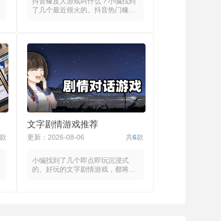
抖音橡皮人游戏叫什么？小编找到
了几个最近很火的、抖音热门橡皮
人游戏，这些游戏都有柔软物理体
态与魔性动作反馈，将橡皮人的拉
伸、压缩与弹跳效果作为视觉与操
作的双重锚点。玩家通过左右滑动
控制橡皮人出拳或改变体型，向下
滑动实现后退躲避，操作门槛极低
且上手迅速。游戏模式覆盖拳击对
决、跑酷闯关、大乱斗、射击弹射
与物理破坏等多种类型，玩家在擂
台上将敌人击落或击倒，在跑道上
控制橡皮人变大变小以穿过障碍，
在乱斗中利用走位和道具将对手推
文字剧情游戏推荐
出圈外，或用弹射力与冲撞力完成
射击与破坏任务。
款
更新：2026-08-06
共
6
款
小编找到了几个即点即玩沉浸式
的、好玩的文字剧情游戏，都将故
事推进、角色塑造与世界观构建全
部通过文本承载，玩家的主要操作
集中在阅读与选择之间。系统以逐
句或逐段的方式呈现故事内容，玩
家在关键节点面临多个选项，每个