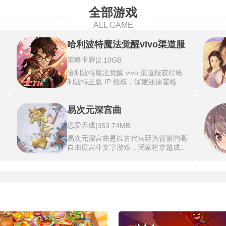
全部游戏
ALL GAME
哈利波特魔法觉醒vivo渠道服
策略卡牌
|
2.10GB
沉
哈利波特魔法觉醒 vivo 渠道服获得哈
宫
利波特正版 IP 授权，深度还原霍格沃
的
茨魔法学校、对角巷等经典场景，复刻
员
原著核心魔法咒语、魔药配方与神奇动
员
物设定，搭建起完整且贴合原著的魔法
易次元深宫曲
世界框架。玩家可化身霍格沃茨新生，
恋爱养成
|
353.74MB
融
参与魔法课程学习、学院荣誉争夺与禁
深
林秘境探险，解锁专属剧情篇章与个性
易次元深宫曲是以古代宫廷为背景的高
与
化巫师装扮，沉浸式感受魔法世界的热
。
自由度宫斗文字游戏，玩家将穿越成为
资
血与温情。哈利波特魔法觉醒 vivo 渠
的
后宫妃嫔，从不同出身开始，面对复杂
未
道服依托 vivo 渠道生态，推出专属福
险
多变的宫斗事件，通过策略和手段来生
改
利活动与玩家社交体系，让巫师玩家能
罗
存与晋升。游戏具有高随机性，包含多
拥有独属于该渠道的游戏体验与权益。
过
种结局和丰富的支线剧情。每个选择都
围
直接影响着剧情走向，带来极强的代入
封
感。游戏移植至手机端，新增阶段任务
景
和限时任务。包含剧情向养成经营，需
散
完成阶段任务解锁主线，立绘解锁、属