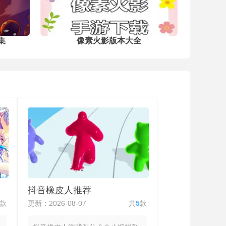
讨生命、人性与跨越种族的情感羁绊。
集
像素火影版本大全
抖音橡皮人推荐
款
更新：2026-08-07
共
5
款