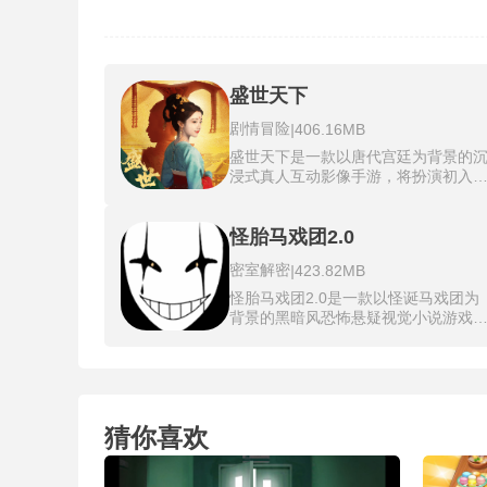
盛世天下
剧情冒险
|
406.16MB
盛世天下是一款以唐代宫廷为背景的
浸式真人互动影像手游，将扮演初入
廷的少女伍元照，在充满阴谋与欲望
深宫中求生并攀升。游戏采用真人演
实拍，由官鸿、黄羿、姚弛等知名演
怪胎马戏团2.0
演绎，超过100条分支剧情和多种结
密室解密
|
423.82MB
局，每一步选择都关乎生存与死亡。
合限时抉择、QTE操作和资源管理，
怪胎马戏团2.0是一款以怪诞马戏团为
入展现宫廷权谋与情感博弈。在生存
背景的黑暗风恐怖悬疑视觉小说游戏
权力的冒险中，人们为了争夺有限的
玩家将扮演一位被困于诡异马戏团中
源和至高无上的权力，不惜踏上充满
主角，身边围绕着性格扭曲、行为危
知与危险的旅程，每一次选择都可能
的成员，特别是沉默阴郁的病娇皮埃
变命运。
与充满魅惑气息的危险丑角。游戏通
大量精美的静态插画、动态效果与氛
猜你喜欢
音乐，构建出一个充满心理压迫感的
闭空间。玩家需要通过对话选择与场
探索，与这些危险的角色周旋，收集