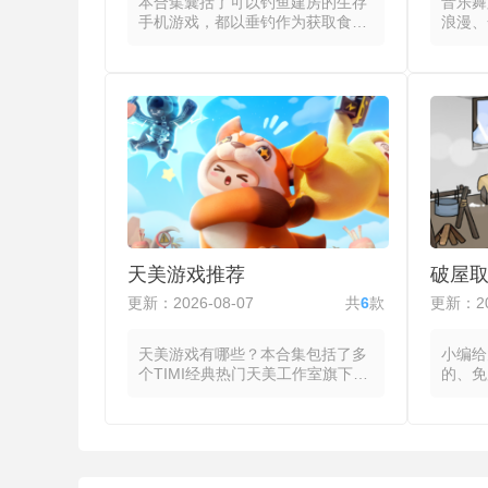
本合集囊括了可以钓鱼建房的生存
音乐舞
手机游戏，都以垂钓作为获取食物
浪漫、
的手段，在资源有限的环境中通过
这些游
选择钓点、匹配鱼饵与调整时机来
线将音
获取每日所需的食物，同时管理体
可操作
力、饥饿度与天气影响等生存指
的流动
标。玩家通过观察水面波纹或鱼群
或长按
活动判断下竿位置，并根据目标鱼
完美到
种选择对应的鱼饵与钓具搭配，下
得分随
竿后通过控制收线速度与力度来应
密度与
对鱼的挣扎，成功上钩的鱼类可直
蹈类游
接烹饪食用或作为交易品换取其他
使玩家
物资，夜间或恶劣天气的到来则迫
作，将
使玩家提前储备食物或加固营地。
度。不
天美游戏推荐
破屋
不同水域与季节决定了鱼群的分布
互模式
与活性，每次出钓都需要重新评估
的挑战
更新：2026-08-07
共
6
款
更新：20
环境变量。
反馈实
意力。
天美游戏有哪些？本合集包括了多
小编给
个TIMI经典热门天美工作室旗下游
的、免
戏，这些游戏包含了MOBA、竞
些游戏
速、射击与休闲等主流品类，在保
屋舍中
留品类重点机制的同时针对移动端
物来维
交互特点进行适配与创新。MOBA
前做好
类产品以5V5对称地图的推塔对抗
拖拽拆