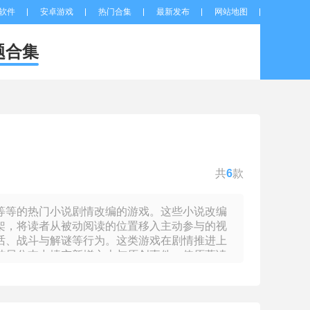
软件
安卓游戏
热门合集
最新发布
网站地图
题合集
共
6
款
等等的热门小说剧情改编的游戏。这些小说改编
架，将读者从被动阅读的位置移入主动参与的视
话、战斗与解谜等行为。这类游戏在剧情推进上
结局分支中填充新增文本与原创事件，使原著读