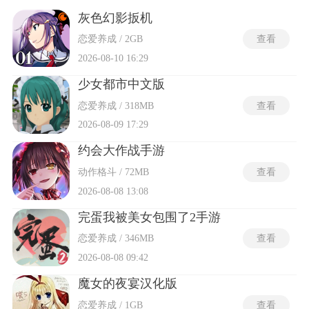
礼物、安排课程训练、完成约会任务等方式积累好感度与亲密
度数值，数值每跨越一个预设阶段便会解锁新的语音台词、动
灰色幻影扳机
态壁纸、专属剧情章节或限定皮肤外观。部分养老婆的游戏还
恋爱养成 / 2GB
查看
集成了触摸反馈、AR合影、语音闹钟提醒及桌面小组件等辅助
功能模块，使虚拟角色从单一屏幕画面延伸至日常生活的时间
2026-08-10 16:29
节点中，整套体验建立在长期陪伴与资源积累的情感投射之
上，不强调竞技对抗或强制操作要求。
少女都市中文版
恋爱养成 / 318MB
查看
2026-08-09 17:29
约会大作战手游
动作格斗 / 72MB
查看
2026-08-08 13:08
完蛋我被美女包围了2手游
恋爱养成 / 346MB
查看
2026-08-08 09:42
魔女的夜宴汉化版
恋爱养成 / 1GB
查看