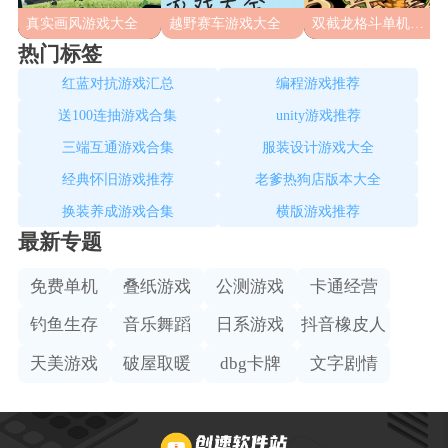
真实画风游戏大全
越野赛车游戏大全
双截龙格斗单机版本大全
热门标签
红蓝对抗游戏汇总
编程游戏推荐
送100连抽游戏合集
unity游戏推荐
三端互通游戏合集
服装设计游戏大全
经典怀旧游戏推荐
老爹热狗店版本大全
换装养成游戏合集
横版游戏推荐
最新专题
免费单机
叠纸游戏
公测游戏
卡通经营
钓鱼生存
音乐舞蹈
日系游戏
抖音橡皮人
天美游戏
破屋取暖
dbg卡牌
文字剧情