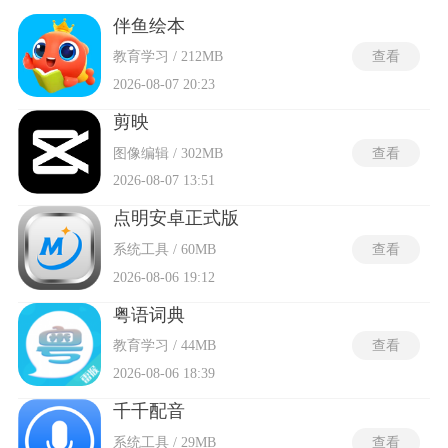
立声线，部分粤语配音软件免费版下载后还附带愤怒、悲伤或
温柔等情绪标签，可调节语速与停顿来适配不同配音场景。支
伴鱼绘本
持离线合成模式与在线高精度两套输出方案，成品音频可导出
教育学习 / 212MB
查看
为通用音频格式。部分软件内嵌背景音乐库与音效包，同时兼
容普通话、客家话及潮汕话等多语种的快速切换。
2026-08-07 20:23
剪映
图像编辑 / 302MB
查看
2026-08-07 13:51
点明安卓正式版
系统工具 / 60MB
查看
2026-08-06 19:12
粤语词典
教育学习 / 44MB
查看
2026-08-06 18:39
千千配音
系统工具 / 29MB
查看