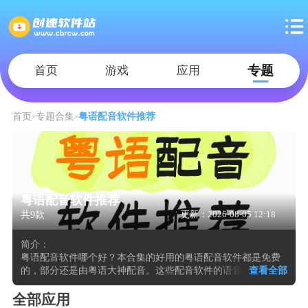
专题
首页
游戏
应用
首页
专题合集
粤语配音软件推荐
粤语配音软件推荐
共9款
更新：2026-08-05 12:18
简介：
粤语配音软件哪个好？本合集的好用的粤语配音软件都是免费
的，部分还是由粤语大神配音。这些配音软件的语音合成引擎
查看全部
采集珠三角地区发音人数据，能准确输出九个声调并还原懒音
与入声等特征。多数程序提供青年男女、童声与老年等多条独
全部应用