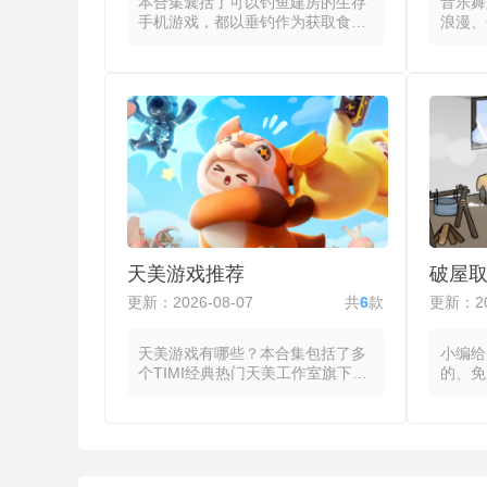
本合集囊括了可以钓鱼建房的生存
音乐舞
手机游戏，都以垂钓作为获取食物
浪漫、
的手段，在资源有限的环境中通过
这些游
选择钓点、匹配鱼饵与调整时机来
线将音
获取每日所需的食物，同时管理体
可操作
力、饥饿度与天气影响等生存指
的流动
标。玩家通过观察水面波纹或鱼群
或长按
活动判断下竿位置，并根据目标鱼
完美到
种选择对应的鱼饵与钓具搭配，下
得分随
竿后通过控制收线速度与力度来应
密度与
对鱼的挣扎，成功上钩的鱼类可直
蹈类游
接烹饪食用或作为交易品换取其他
使玩家
物资，夜间或恶劣天气的到来则迫
作，将
使玩家提前储备食物或加固营地。
度。不
天美游戏推荐
破屋
不同水域与季节决定了鱼群的分布
互模式
与活性，每次出钓都需要重新评估
的挑战
更新：2026-08-07
共
6
款
更新：20
环境变量。
反馈实
意力。
天美游戏有哪些？本合集包括了多
小编给
个TIMI经典热门天美工作室旗下游
的、免
戏，这些游戏包含了MOBA、竞
些游戏
速、射击与休闲等主流品类，在保
屋舍中
留品类重点机制的同时针对移动端
物来维
交互特点进行适配与创新。MOBA
前做好
类产品以5V5对称地图的推塔对抗
拖拽拆