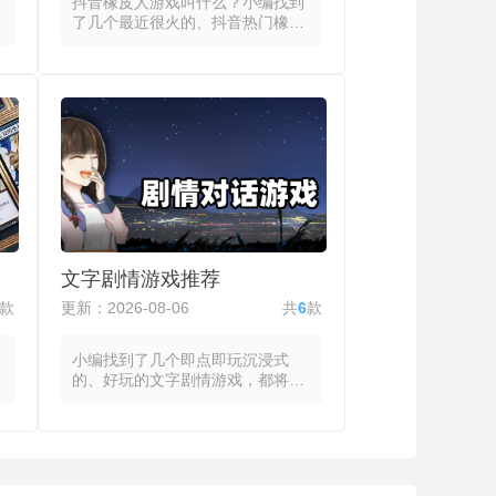
抖音橡皮人游戏叫什么？小编找到
了几个最近很火的、抖音热门橡皮
人游戏，这些游戏都有柔软物理体
态与魔性动作反馈，将橡皮人的拉
伸、压缩与弹跳效果作为视觉与操
作的双重锚点。玩家通过左右滑动
控制橡皮人出拳或改变体型，向下
滑动实现后退躲避，操作门槛极低
且上手迅速。游戏模式覆盖拳击对
决、跑酷闯关、大乱斗、射击弹射
与物理破坏等多种类型，玩家在擂
台上将敌人击落或击倒，在跑道上
控制橡皮人变大变小以穿过障碍，
在乱斗中利用走位和道具将对手推
文字剧情游戏推荐
出圈外，或用弹射力与冲撞力完成
射击与破坏任务。
款
更新：2026-08-06
共
6
款
小编找到了几个即点即玩沉浸式
的、好玩的文字剧情游戏，都将故
事推进、角色塑造与世界观构建全
部通过文本承载，玩家的主要操作
集中在阅读与选择之间。系统以逐
句或逐段的方式呈现故事内容，玩
家在关键节点面临多个选项，每个