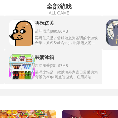
全部游戏
ALL GAME
再玩亿关
趣味闯关
|
860.50MB
再玩亿关是以舒服治愈为基调的小游戏
愈
合集，又名Satisfying，玩家进入游戏
物
后面对的是一个个似曾相识的生活碎
变
片，关卡总量已累积至近千个，从第一
和
关简单的点按开关亮灯，到后续需要空
装满冰箱
现
间想象才能完成的物理轨迹推算，难度
趣味闯关
|
201.97MB
对
曲线呈现出缓慢爬升的态势。每关的操
体
作逻辑被压缩到单次点击或拖拽即可触
橱
装满冰箱是一款以海外家庭日常采购为
着
发，不需要阅读冗长的规则说明，打开
，
背景的3D休闲益智游戏，它用简洁精
在
关卡就能凭直觉知道该做什么。完成目
美的画风为玩家带来视觉上的愉悦享
凌
标后屏幕中央会弹出鼓励性反馈，这种
受。游戏还原了生活中将大量物品放入
足
即时肯定的节奏构成了游戏最核心的情
，
冰箱的真实场景，你需要通过简单的点
适
绪价值。再玩亿关无广告版收录了收纳
击操作，把所有小物件整齐地收纳进冰
整理、拼图拼接、解压释放、益智解谜
多
箱的各个隔层。鸡蛋牛奶等易碎和易倒
与趣味小游戏五类玩法形态，五种类型
全
的物品尽量靠边放，中间位置留给稳定
之间没有固定的出现顺序，相邻两关可
缓
的罐装食品，避免拿取时意外碰倒。随
能从推箱子逻辑直接跳转到给玉米粒逐
逻
着关卡推进难度会逐渐提升，从最初的