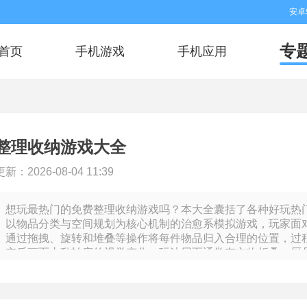
安卓
专
首页
手机游戏
手机应用
整理收纳游戏大全
更新：2026-08-04 11:39
想玩最热门的免费整理收纳游戏吗？本大全囊括了各种好玩热
以物品分类与空间规划为核心机制的治愈系模拟游戏，玩家面
通过拖拽、旋转和堆叠等操作将每件物品归入合理的位置，过
空后画面由乱转序的视觉变化。玩法层面通常有衣物折叠、厨
贴近日常的细分动作，部分游戏还引入收纳盒尺寸适配与层板
内完成最优排布。