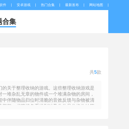
软件
安卓游戏
热门合集
最新发布
网站地图
题合集
共
5
款
门的关于整理收纳的游戏。这些整理收纳游戏是
对一堆杂乱无章的物件或一个堆满杂物的房间，
程中伴随物品归位时清脆的音效反馈与杂物被清
具归整、书籍按色系排列以及化妆品分格收纳等
高度调节等轻量解谜要素，要求玩家在有限容器