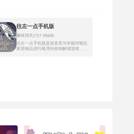
往左一点手机版
趣味闯关
|
727.99MB
往左一点手机版是按直觉与本能对散乱
家居物品进行梳理的收纳解谜游戏，驱
动力是深植于每个人大脑中的秩序本
能，面对打翻的文具盒、贴满标签的水
果或东倒西歪的画框，大脑会自动生成
一套归类、对齐或按颜色排列的计划。
往左一点内收录了超过75个精心设计的
手绘关卡，场景横跨厨房、书房、花园
与阁楼，每一关都像是对大脑整理欲的
一次轻触。操作与交互被刻意简化到极
致，仅凭一根手指的点选与拖拽即可完
成所有移动与摆放动作，舍弃了复杂的
指令与按键。