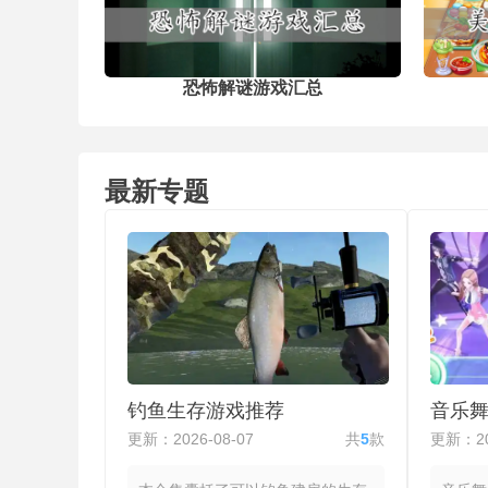
辑，过程解压又治愈，强迫症与整理
好者必玩。既能锻炼观察力，又能在
松操作中缓解压力，适合碎片化时间
玩。
恐怖解谜游戏汇总
最新专题
钓鱼生存游戏推荐
音乐
更新：2026-08-07
共
5
款
更新：20