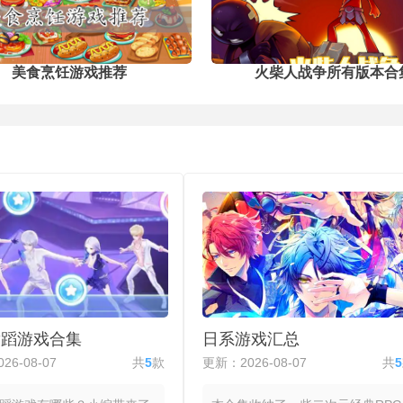
排剥离的操作，切换过程不设过渡动画
爱
简单摆放到后期需要精密计算空间利
以保持轻快的步调。
轻
用，每一关都不重样的设计让你在解压
游
放松的同时也能感受到策略思考的乐
趣。
美食烹饪游戏推荐
火柴人战争所有版本合
舞蹈游戏合集
日系游戏汇总
26-08-07
共
5
款
更新：2026-08-07
共
5