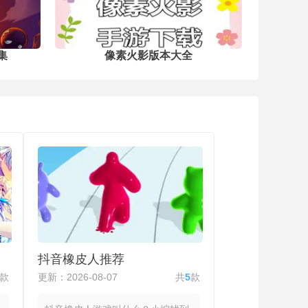
集
像素火影版本大全
抖音橡皮人推荐
款
更新：2026-08-07
共
5
款