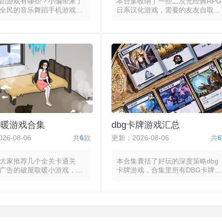
蹈游戏有哪些？小编带来了
本合集收纳了一些二次元经典RPG
全民的音乐舞蹈手机游戏，
日系汉化游戏，需要的友友自取
戏通过动态音符或舞步指示
哦。合集里所有日系游戏都将细腻
乐曲目的节拍与旋律转化为
的视觉语言、系统化的玩法设计与
的交互点。玩家跟随屏幕上
独特的叙事节奏融为一体。美术风
标记在准确时机点击、滑动
格上，日系游戏无论采用二次元还
，系统依据操作精度给出从
是写实渲染，都注重角色造型与场
失误的评级分数，连击数与
景氛围的刻画。玩法设计则以系统
即更新，高难度模式下音符
感著称，将战斗、养成与探索等模
速度同步提升。部分音乐舞
块拆解为条理清晰的规则集合，并
戏引入体感或摄像头识别，
在回合制与即时制之间反复迭代出
的实际身体动作替代触屏操
差异化的手感与节奏，使玩家在持
舞蹈的完整性纳入评分维
续操作中形成对系统边界的认知。
同曲目的节奏型直接影响交
叙事层面部分日系游戏汉化版常以
取暖游戏合集
dbg卡牌游戏汇总
的设计，使每首歌构成独立
拯救或成长作为母题，将情感表达
单元，动态判定窗口与评分
融入日常对话与事件演出的细节
26-08-06
共
6
款
更新：2026-08-06
共
6
时调整玩家的操作手感与注
中，故事氛围通过音乐、节奏与留
白共同传递。
大家推荐几个全关卡通关
本合集囊括了好玩的深度策略dbg
广告的破屋取暖小游戏，这
卡牌游戏，合集里所有DBG卡牌游
将玩家置于物资稀缺的破败
戏都把牌库构筑作为成长与策略的
，通过收集柴火、布料与食
玩法，玩家从一套基础牌组出发，
持体温与饱腹，在夜晚来临
在游戏进程中通过购买、奖励或事
过夜准备。玩家通过点击或
件不断将新卡牌加入牌组，同时移
解旧家具、撕取墙纸或劈砍
除低效牌以优化整体曲线，每场对