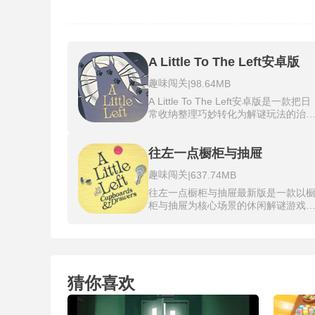
A Little To The Left安卓版
趣味闯关
|
98.64MB
A Little To The Left安卓版是一款把日
常收纳整理巧妙转化为解谜玩法的治
休闲游戏，在这里你只需用单指拖动
品，就能让散乱的文具调料和化妆品
得井然有序。游戏不需要复杂的操作
往左一点橱柜与抽屉
快速的反应，它考验的是一双善于发
趣味闯关
|
637.74MB
不完美的眼睛和一丝不苟的耐心。面
一堆散乱物品时，不要急着动手先整
往左一点橱柜与抽屉最新版是一款以
观察一下，往往能发现它们之间存在
柜与抽屉为核心场景的休闲解谜游戏
颜色大小或形状的潜在关联。当物品
整体画风简洁清爽，玩法围绕“调整位
咔哒一声中完美对齐的瞬间，那种从
置”展开。玩家需通过轻微移动橱柜、
乱到舒适的转变会给你带来极致的满
抽屉等物品，解决各类空间摆放难题
感，让整理癖患者享受无与伦比的舒
解锁不同场景关卡，激发你的挑战欲
体验。
望。往左一点橱柜与抽屉最新版新增
猜你喜欢
层抽屉互动与多步骤整理关卡，25个
新橱柜主题谜题，搭配清新画风与舒
音乐，通过拖拽物品归位，破解嵌套