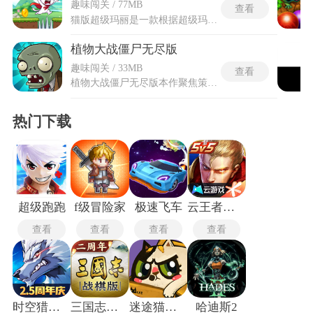
趣味闯关 / 77MB
查看
猫版超级玛丽是一款根据超级玛丽玩法魔改的像素风格横版闯关游戏，延续经典横版闯关的操作手感，却以层出不穷的刁钻陷阱颠覆预期。关卡布局仿佛洞悉玩家每一步动向，在看似平常的路径上预设致命机关，令行进充满反转与惊愕。像素画风保留怀旧质感，角色与场景诙谐演绎，让熟悉感与意外感交织。操作虽沿袭传统，但陷阱的逻辑常超出惯性预判，使闯关既需稳健步伐也需逆向思索，在幽默与险峻间体验另类挑战的趣味与张力。
植物大战僵尸无尽版
趣味闯关 / 33MB
查看
植物大战僵尸无尽版本作聚焦策略深度与无限重玩价值，独创四种无尽关卡模式，白天前院、黑夜前院、水池黑夜及屋顶战场，每种模式均植入差异化的环境机制(如浓雾遮蔽视野、屋顶倾斜地形)与僵尸强化规则，要求玩家依据战场特性实时切换经济植物与输出阵容。游戏囊括49种可解锁植物与26类进阶僵尸，通过硬币收集系统支持购买寒冰菇范围控场、樱桃炸弹清屏等关键道具。
热门下载
超级跑跑
f级冒险家
极速飞车
云王者荣耀云游戏
查看
查看
查看
查看
时空猎人3最新版
三国志战旗版
迷途猫的灵魂碎片手机版
哈迪斯2