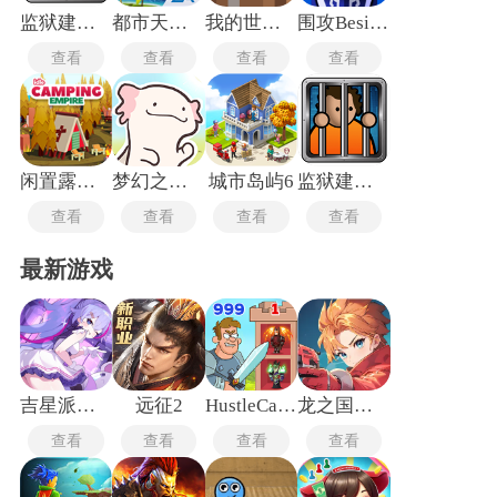
和活力。
监狱建筑师完整版
都市天际线
我的世界国际版
围攻Besiege
查看
查看
查看
查看
闲置露营帝国
梦幻之城国际服
城市岛屿6
监狱建筑师MOD内置菜单
查看
查看
查看
查看
最新游戏
吉星派对手机版
远征2
HustleCastle中文版
龙之国物语畅享服
查看
查看
查看
查看