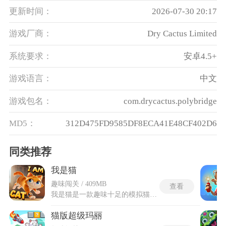
更新时间：
2026-07-30 20:17
游戏厂商：
Dry Cactus Limited
系统要求：
安卓4.5+
游戏语言：
中文
游戏包名：
com.drycactus.polybridge
MD5：
312D475FD9585DF8ECA41E48CF402D6
同类推荐
我是猫
趣味闯关 / 409MB
查看
我是猫是一款趣味十足的模拟猫咪玩法游戏，玩家将化身淘气小猫，在人类居所与庭院中尽情释放顽皮天性。可随心进行刮擦家具、纵情跳跃、敲击器物等行径，制造妙趣横生的混乱场面。游戏允许在客厅、花园、书房等多样场景自由穿梭，寻觅可触发互动与破坏的角落，从细腻的物品反应到环境的即时变化，皆呈现猫咪视角的灵动与好奇。没有既定任务束缚，玩家可随兴致探索、嬉闹，感受以猫的身姿漫游世界的自在与欢愉，收获纯粹又率性的沉浸体验。
猫版超级玛丽