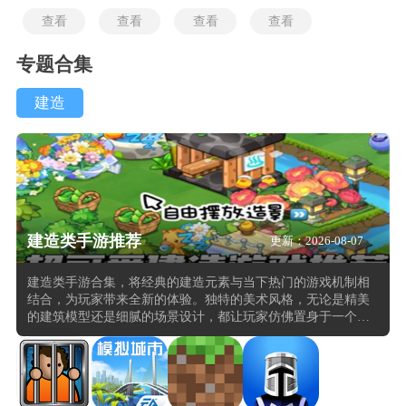
查看
查看
查看
查看
专题合集
建造
建造类手游推荐
更新：2026-08-07
建造类手游合集，将经典的建造元素与当下热门的游戏机制相
结合，为玩家带来全新的体验。独特的美术风格，无论是精美
的建筑模型还是细腻的场景设计，都让玩家仿佛置身于一个充
满想象力的世界中。在玩法上，突破了传统建造游戏的局限，
引入了策略、解谜等多种元素，建造的过程中需要不断思考和
规划。通过加入联盟、组队等玩法，玩家可以与朋友或陌生人
一起合作完成大型建造项目，共同对抗强大的敌人。这种社交
元素不仅增强了玩家之间的联系，也为游戏增添了更多的乐趣