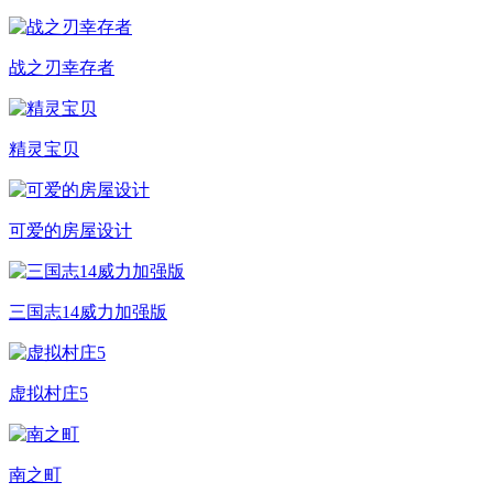
战之刃幸存者
精灵宝贝
可爱的房屋设计
三国志14威力加强版
虚拟村庄5
南之町