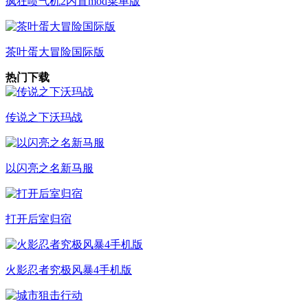
疯狂喷气机2内置mod菜单版
茶叶蛋大冒险国际版
热门下载
传说之下沃玛战
以闪亮之名新马服
打开后室归宿
火影忍者究极风暴4手机版