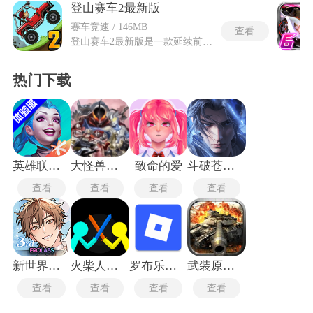
登山赛车2最新版
赛车竞速 / 146MB
查看
登山赛车2最新版是一款延续前作核心的2D横版赛车竞速手游，以夸张的卡通画风与真实的物理特性为卖点，为玩家带来既轻松又充满挑战的赛车体验。登山赛车2最新版游戏在原有玩法基础上加入了更多花样赛道，从冰封雪原到热带丛林，不同地形对车辆操控提出了差异化要求。玩家需要不断调整重心、控制油门与刹车，在坑洼、坡道和弯道中保持平衡，并收集金币升级车辆，挑战更远距离与更高难度的关卡，在持续的竞速中感受身临其境的驾驶乐趣。
热门下载
英雄联盟手游体验服
大怪兽格斗dx
致命的爱
斗破苍穹三年之约
查看
查看
查看
查看
新世界狂欢最新版
火柴人对决无广告版
罗布乐思roblox国际服
武装原型最新版
查看
查看
查看
查看