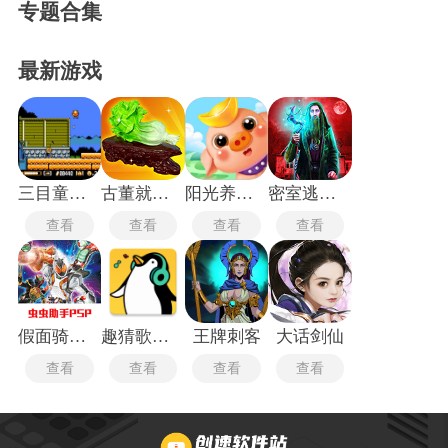
专题合集
最新游戏
三目童子手机版
古董就是玩儿免广告版
阳光养猪场免广告版
密室逃脱21
查看
查看
查看
查看
假面骑士巅峰英雄中文版
趣猜歌达人
王牌刺客
大话剑仙
查看
查看
查看
查看