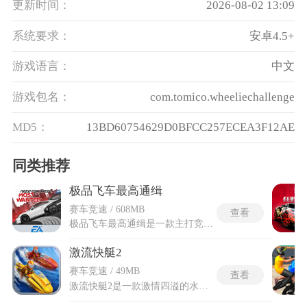
更新时间：
2026-08-02 13:09
系统要求：
安卓4.5+
游戏语言：
中文
游戏包名：
com.tomico.wheeliechallenge
MD5：
13BD60754629D0BFCC257ECEA3F12AE
同类推荐
极品飞车最高通缉
赛车竞速 / 608MB
查看
极品飞车最高通缉是一款主打竞速与警匪追逐的经典赛车游戏，以开放世界为载体，让玩家沉浸式体验街头赛车的热血与刺激。极品飞车最高通缉融合了多种竞速模式与车辆改装元素，打造出兼具趣味性与挑战性的玩法体系，玩家将以街头赛车手的身份，在城市路网中驰骋，躲避警方追捕，挑战强劲对手，逐步解锁更高阶的车辆与赛事，最终登顶最高通缉榜单，夺回属于自己的荣誉与赛车，让每一次加速、漂移、逃脱都充满代入感，无论是竞速爱好者还是休闲玩家，都能在其中找到属于自己的乐趣。
激流快艇2
赛车竞速 / 49MB
查看
激流快艇2是一款激情四溢的水上竞速游戏，将驾驶各式高性能快艇在壮丽的水上赛道中展开极速对决，体验速度与技巧的完美结合。游戏采用先进的3D引擎技术，提供超高清的视觉效果和逼真的水花特效，感受湿身狂飙的快感。核心玩法融合了竞速挑战与特技动作，需掌握精准的漂移、加速和空中特技(如飞跃和护盾)来超越对手，同时游戏中的动态天气系统(如风雨和波浪变化)增加了赛道的不可预测性，考验即时反应能力。