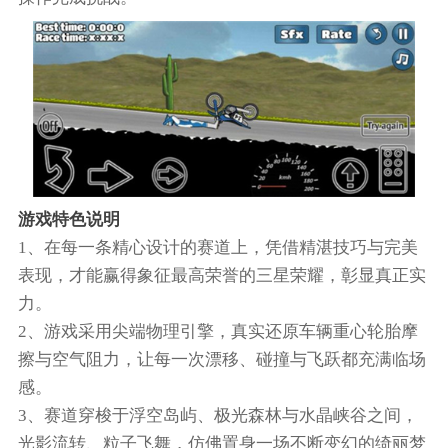
游戏特色说明
1、在每一条精心设计的赛道上，凭借精湛技巧与完美
表现，才能赢得象征最高荣誉的三星荣耀，彰显真正实
力。
2、游戏采用尖端物理引擎，真实还原车辆重心轮胎摩
擦与空气阻力，让每一次漂移、碰撞与飞跃都充满临场
感。
3、赛道穿梭于浮空岛屿、极光森林与水晶峡谷之间，
光影流转、粒子飞舞，仿佛置身一场不断变幻的绮丽梦