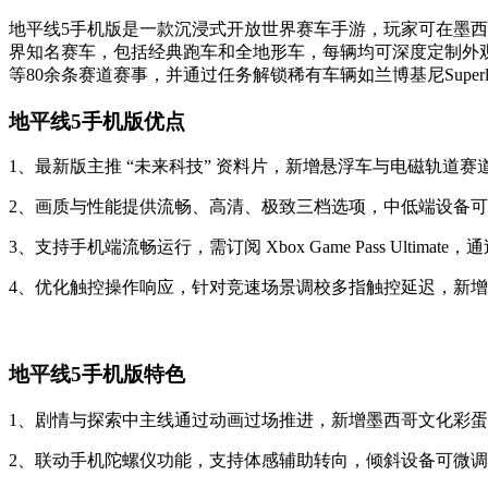
地平线5手机版是一款沉浸式开放世界赛车手游，玩家可在墨西
界知名赛车，包括经典跑车和全地形车，每辆均可深度定制外
等80余条赛道赛事，并通过任务解锁稀有车辆如兰博基尼Superl
地平线5手机版优点
1、最新版主推 “未来科技” 资料片，新增悬浮车与电磁轨道
2、画质与性能提供流畅、高清、极致三档选项，中低端设备可关
3、支持手机端流畅运行，需订阅 Xbox Game Pass Ultim
4、优化触控操作响应，针对竞速场景调校多指触控延迟，新
地平线5手机版特色
1、剧情与探索中主线通过动画过场推进，新增墨西哥文化彩
2、联动手机陀螺仪功能，支持体感辅助转向，倾斜设备可微