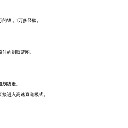
万的钱，1万多经验。
极佳的刷取蓝图。
照划线走。
直接进入高速直道模式。
。