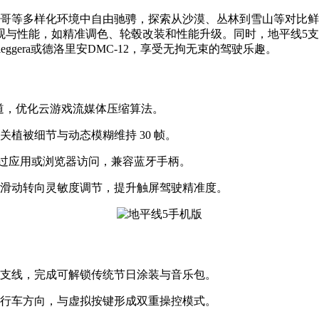
哥等多样化环境中自由驰骋，探索从沙漠、丛林到雪山等对比鲜
观与性能，如精准调色、轮毂改装和性能升级。同时，地平线5
eggera或德洛里安DMC-12，享受无拘无束的驾驶乐趣。
赛道，优化云游戏流媒体压缩算法。
植被细节与动态模糊维持 30 帧。
ate，通过应用或浏览器访问，兼容蓝牙手柄。
增滑动转向灵敏度调节，提升触屏驾驶精准度。
蛋支线，完成可解锁传统节日涂装与音乐包。
调行车方向，与虚拟按键形成双重操控模式。