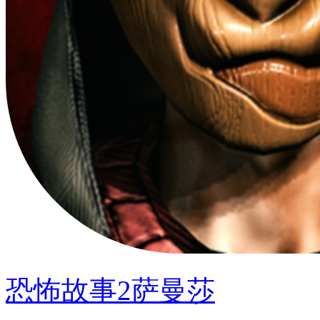
恐怖故事2萨曼莎