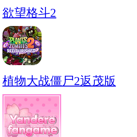
欲望格斗2
植物大战僵尸2返茂版