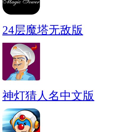
24层魔塔无敌版
神灯猜人名中文版