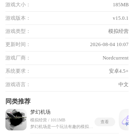
游戏大小：
185MB
游戏版本：
v15.0.1
游戏类型：
模拟经营
更新时间：
2026-08-04 10:07
游戏厂商：
Nordcurrent
系统要求：
安卓4.5+
游戏语言：
中文
同类推荐
梦幻机场
模拟经营 / 1011MB
查看
梦幻机场是一个玩法有趣的模拟机场管理建设的游戏，在游戏里要独立管理错综复杂的航班起降，通过分析密集的雷达信号与跑道占用实况，在狭小的空域内规划出互不冲突的飞行队列。整套调度机制围绕着停机坪资源分配与滑行引导逻辑运转，每一架客机不仅对降落跑道有特定要求，还会随机产生脱离道选择偏好，只要有一个停机位被错误占用，后续降落的飞机就会原地等待并阻塞滑行道。场景从单跑道简易机场一直延伸到多跑道大型国际枢纽，流量密度呈倍数攀升，玩家的每一次拖拽指令都直接决定当班得分与通勤安全系数。