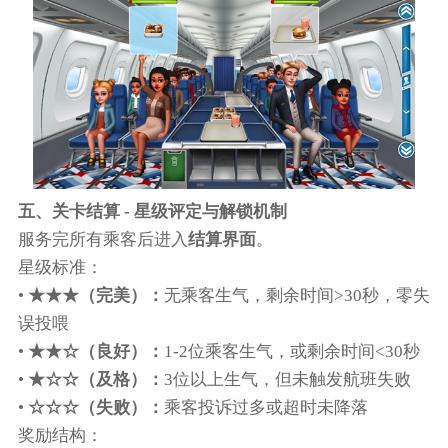
五、关卡结算 - 星级评定与解锁机制
服务完所有乘客后进入
结算界面
。
星级标准：
•
★★★（完美）：
无乘客生气，剩余时间>30秒，零失
误投喂
•
★★☆（良好）：
1-2位乘客生气，或剩余时间<30秒
•
★☆☆（及格）：
3位以上生气，但未触发航班失败
•
☆☆☆（失败）：
乘客投诉过多或超时未降落
奖励结构：