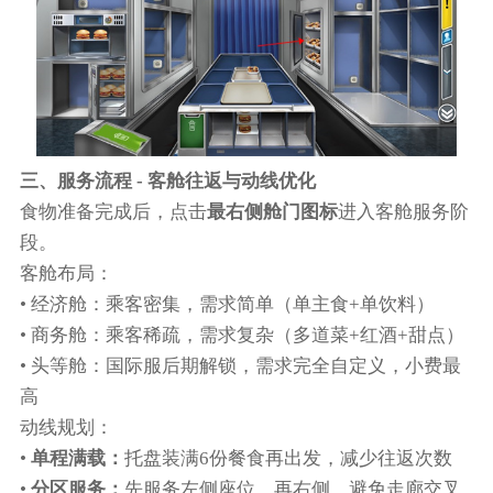
三、服务流程 - 客舱往返与动线优化
食物准备完成后，点击
最右侧舱门图标
进入客舱服务阶
段。
客舱布局：
• 经济舱：乘客密集，需求简单（单主食+单饮料）
• 商务舱：乘客稀疏，需求复杂（多道菜+红酒+甜点）
• 头等舱：国际服后期解锁，需求完全自定义，小费最
高
动线规划：
•
单程满载：
托盘装满6份餐食再出发，减少往返次数
•
分区服务：
先服务左侧座位，再右侧，避免走廊交叉