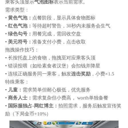
乘客头顶显示
气泡图标
表示当前需求。
需求类型：
•
黄色气泡：
点餐阶段，显示具体食物图标
•
红色气泡：
等待超时警告，30秒内未服务会生气
•
绿色勾号：
用餐完成，需回收空盘
•
美元符号：
准备支付小费，点击收取
拖拽操作技巧：
• 长按托盘上的食物，拖拽至对应乘客头顶
• 错误投喂（如给素食者汉堡）会扣钱并降星
• 连续正确服务同一乘客，触发
连击奖励
，小费×1.5
特殊乘客：
•
儿童：
需求简单但耐心极低，优先服务
•
商务人士：
需求复杂但小费高， worth单独备餐
•
国际服独占-网红博主：
拍照需求，服务后触发宣传奖
励（下局金币+10%）