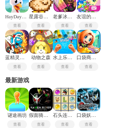
环境中做出适应性调整。例如，当某一环节出现瓶颈时，需迅
速评估资源分配、优化流程或引入外部合作，以维持整体效
率。
HayDay国际服
星露谷物语中文版
老爹冰棒店手机版
友谊的魔法手游
查看
查看
查看
查看
蓝精灵村庄中文版
动物之森
水上乐园经理模拟器
口袋商业街2中文版
查看
查看
查看
查看
最新游戏
谜途画坊
假面骑士英雄寻忆
石头连连看勋章版
口袋妖怪黑白2中文版
查看
查看
查看
查看