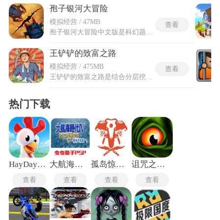
孢子银河大冒险
模拟经营 / 47MB
查看
孢子银河大冒险中文版是科幻题材的模拟策略游戏，以宏大宇宙为舞台，完整呈现生命从单细胞到星际文明的演化历程。玩家将亲历细胞、生物、部落、文明、太空五大阶段，自定义创造生物形态，通过建设部落、发展科技，最终实现银河殖民。孢子银河大冒险中文版的全部内容已经汉化，完全消除了语言障碍。游戏融合了生物进化、文明经营与星际探索，搭配卡通渲染风格与创造系统，带来一场横跨生命进化史的沉浸式体验。从微观的细胞吞噬到宏观的星际殖民，每个阶段都有独特的成长路径与挑战，玩家的每一次选择都将影响文明的发展方向。
王铲铲的致富之路
模拟经营 / 475MB
查看
王铲铲的致富之路是结合分层挖掘与乡村产业经营的复古风放置手游，玩家操控主角在自家后院向下开挖，不同深度地层的土壤会产出砖块、化石与矿石等材料，挖出的物资经由运输队送往建材公司转化为第一桶金，深度每推进一段便解锁对应文明层级的出土物，从地表陶片到地下数百米处的青铜浑天仪、机械方块逐步显现。王铲铲的致富之路免广告将整个财富运转链路拆解为挖矿工人、升降装置、仓库与运输队几个环节，每个环节均可使用金币逐级强化，前期靠手动点击积累起步资金，中期进入挂机模式后资源自动产出，离线时段同样持续结算收益。随着挖掘深度突破百米之后，地层中会概率性刷出神秘洞穴入口，首次进入必定获取秘宝，秘宝产出的神秘物质可激活多项金钱增益。
热门下载
HayDay国际服
大航海时代4手机版
孤岛惊魂4中文版
诅咒之岛直装版
查看
查看
查看
查看