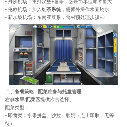
• 丹佛机场：主打汉堡+薯条，烹饪简单但顾客量大
• 伦敦机场：加入
红茶系统
，需额外操作水壶烧水
• 新加坡机场：东南亚菜系，食材预处理步骤+2
二、备餐策略 - 配菜准备与托盘管理
右侧
水果/配菜区
提供冷食选择。
配菜类型：
•
即食类：
水果拼盘、沙拉、酸奶（点击即取，无等
待）