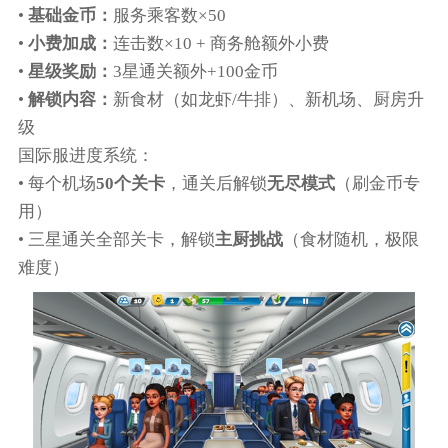
•
基础金币：
服务乘客数×50
•
小费加成：
连击数×10 + 商务舱额外小费
•
星级奖励：
3星通关额外+100金币
•
解锁内容：
新食材（如龙虾/牛排）、新机场、厨房升
级
国际服进度系统：
• 每个机场
50个关卡
，通关后解锁
无尽模式
（刷金币专
用）
• 三星通关全部关卡，解锁
主厨挑战
（食材随机，极限
难度）