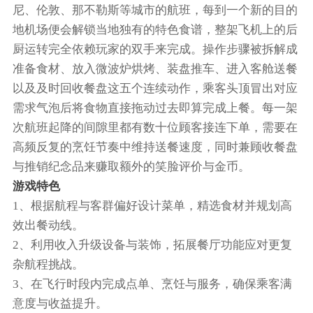
尼、伦敦、那不勒斯等城市的航班，每到一个新的目的
地机场便会解锁当地独有的特色食谱，整架飞机上的后
厨运转完全依赖玩家的双手来完成。操作步骤被拆解成
准备食材、放入微波炉烘烤、装盘推车、进入客舱送餐
以及及时回收餐盘这五个连续动作，乘客头顶冒出对应
需求气泡后将食物直接拖动过去即算完成上餐。每一架
次航班起降的间隙里都有数十位顾客接连下单，需要在
高频反复的烹饪节奏中维持送餐速度，同时兼顾收餐盘
与推销纪念品来赚取额外的笑脸评价与金币。
游戏特色
1、根据航程与客群偏好设计菜单，精选食材并规划高
效出餐动线。
2、利用收入升级设备与装饰，拓展餐厅功能应对更复
杂航程挑战。
3、在飞行时段内完成点单、烹饪与服务，确保乘客满
意度与收益提升。