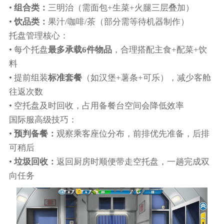
•
组合类：
三明治（需面包+生菜+火腿三层叠加）
•
饮品类：
果汁/咖啡/茶（部分需等待机器制作）
托盘管理核心：
• 每个托盘
最多承载6件物品
，合理搭配主食+配菜+饮
料
• 提前组装
标准套餐
（如汉堡+薯条+可乐），减少客舱
往返次数
• 空托盘及时回收，占用备餐台空间会降低效率
国际服高级技巧：
•
预判备餐：
观察乘客座位分布，前排优先准备，后排
可稍后
•
垃圾回收：
返回厨房时顺便带走空托盘，一趟完成双
向任务