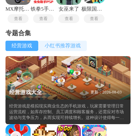
MX摩托车2汉化版
铁拳5手机版
女巫来了
极限国度手机版
查看
查看
查看
查看
专题合集
经营游戏
小红书推荐游戏
经营游戏大全
更新：2026-08-03
经营游戏是模拟现实商业生态的手机游戏，玩家需要管理日常
运营流程，如库存控制、员工调度和顾客服务，还需应对市场
波动与竞争压力，从而实现可持续增长。这种设计使得每一项
操作都具有实际意义，而非简单的重复任务，增强对经营逻辑
的理解与掌控感。游戏在结构上强调动态平衡与策略深度，通
过引入时间推移机制与多维度目标系统，使玩家在不断变化的