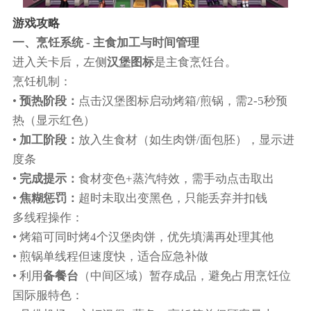
游戏攻略
一、烹饪系统 - 主食加工与时间管理
进入关卡后，左侧
汉堡图标
是主食烹饪台。
烹饪机制：
•
预热阶段：
点击汉堡图标启动烤箱/煎锅，需2-5秒预
热（显示红色）
•
加工阶段：
放入生食材（如生肉饼/面包胚），显示进
度条
•
完成提示：
食材变色+蒸汽特效，需手动点击取出
•
焦糊惩罚：
超时未取出变黑色，只能丢弃并扣钱
多线程操作：
• 烤箱可同时烤4个汉堡肉饼，优先填满再处理其他
• 煎锅单线程但速度快，适合应急补做
• 利用
备餐台
（中间区域）暂存成品，避免占用烹饪位
国际服特色：