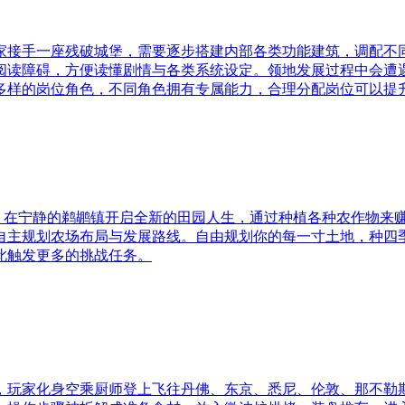
，玩家接手一座残破城堡，需要逐步搭建内部各类功能建筑，调配不同角
阅读障碍，方便读懂剧情与各类系统设定。领地发展过程中会遭
多样的岗位角色，不同角色拥有专属能力，合理分配岗位可以提
游戏，在宁静的鹈鹕镇开启全新的田园人生，通过种植各种农作物来赚取财
自主规划农场布局与发展路线。自由规划你的每一寸土地，种四
此触发更多的挑战任务。
，玩家化身空乘厨师登上飞往丹佛、东京、悉尼、伦敦、那不勒