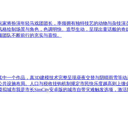
玩家将扮演年轻马戏团团长，率领拥有独特技艺的动物与杂技演
风格绘制场景与角色，色调明快、造型生动，呈现出童话般的奇
领团队不断前行的充实与喜悦。
其中一个作品，真3D建模技术完整呈现昼夜交替与阴晴雨雪等动
公共设施布局。人口与税收挂钩机制规定市民快乐度越高则上缴
城市我是市长SimCity安卓版的城市自带灾难触发选项，激