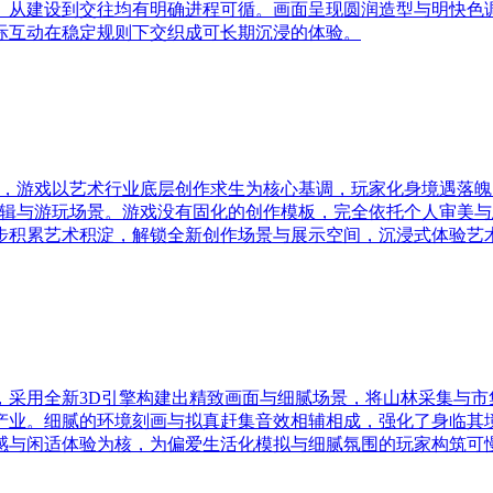
、从建设到交往均有明确进程可循。画面呈现圆润造型与明快色
际互动在稳定规则下交织成可长期沉浸的体验。
模拟类游戏，游戏以艺术行业底层创作求生为核心基调，玩家化身境遇
备的操作逻辑与游玩场景。游戏没有固化的创作模板，完全依托个人
步积累艺术积淀，解锁全新创作场景与展示空间，沉浸式体验艺
，采用全新3D引擎构建出精致画面与细腻场景，将山林采集与市
产业。细腻的环境刻画与拟真赶集音效相辅相成，强化了身临其
感与闲适体验为核，为偏爱生活化模拟与细腻氛围的玩家构筑可