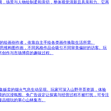
调，场景与人物绘制柔和亲切，整体视觉清新且具亲和力。它再
落魄的绘画创作者，依靠自主手绘各类画作换取生活所需。
审美与思维构图作画，不同风格作品会吸引不同审美偏好的访客。玩
术创作与市场博弈的趣味过程。
集贩卖的烟火气息生动呈现。玩家可深入山野寻觅资源，体验
境的沉浸氛围。免广告设定让探索与经营过程不被打扰，可专注
慢品细玩的掌心山林集市。