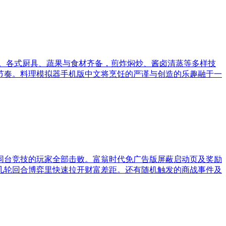
。各式厨具、蔬果与食材齐备，煎炸焖炒、酱卤清蒸等多样技
节奏。料理模拟器手机版中文将烹饪的严谨与创造的乐趣融于一
同台竞技的玩家全部击败。富翁时代免广告版屏蔽启动页及奖励
几轮回合博弈里快速拉开财富差距。还有随机触发的商战事件及