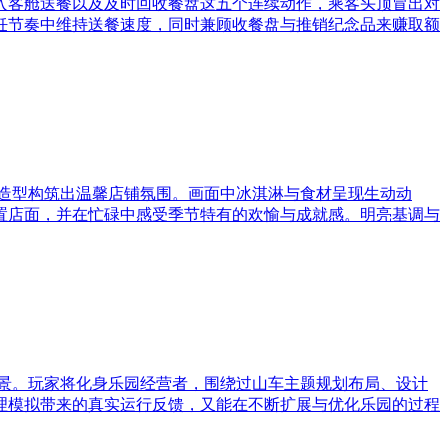
入客舱送餐以及及时回收餐盘这五个连续动作，乘客头顶冒出对
饪节奏中维持送餐速度，同时兼顾收餐盘与推销纪念品来赚取额
造型构筑出温馨店铺氛围。画面中冰淇淋与食材呈现生动动
置店面，并在忙碌中感受季节特有的欢愉与成就感。明亮基调与
景。玩家将化身乐园经营者，围绕过山车主题规划布局、设计
理模拟带来的真实运行反馈，又能在不断扩展与优化乐园的过程