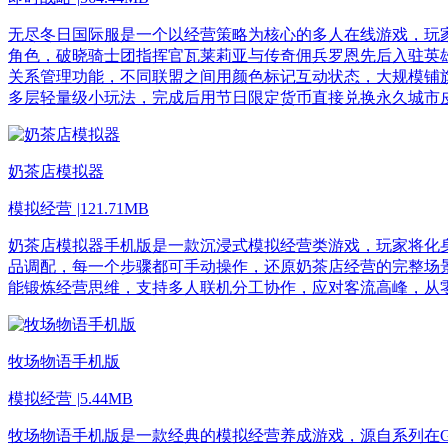
无尽冬日国际服是一个以经营策略为核心的多人在线游戏，玩
角色，破晓骑士团指挥官瓦莱莉亚与传奇佣兵罗恩先后入驻英
关系管理功能，不同联盟之间用颜色标记互动状态，大规模铺
多层轻量级小玩法，完成后用节日限定货币直接兑换永久城市
奶茶店模拟器
模拟经营
|
121.71MB
奶茶店模拟器手机版是一款沉浸式模拟经营类游戏，玩家将化
品调配，每一个步骤都可手动操作，还原奶茶店经营的完整场
能锻炼经营思维，支持多人联机分工协作，应对客流高峰，从
牧场物语手机版
模拟经营
|
5.44MB
牧场物语手机版是一款经典的模拟经营养成游戏，源自系列在