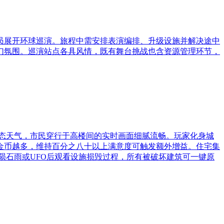
员展开环球巡演。旅程中需安排表演编排、升级设施并解决途中
幻氛围。巡演站点各具风情，既有舞台挑战也含资源管理环节，
态天气，市民穿行于高楼间的实时画面细腻流畅。玩家化身城
金币越多，维持百分之八十以上满意度可触发额外增益。住宅集
活陨石雨或UFO后观看设施损毁过程，所有被破坏建筑可一键原