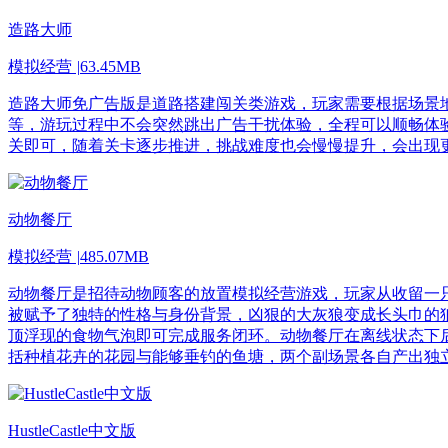
造路大师
模拟经营
|
63.45MB
造路大师免广告版是道路搭建闯关类游戏，玩家需要根据场景
等，游玩过程中不会突然跳出广告干扰体验，全程可以顺畅体
关即可，随着关卡逐步推进，挑战难度也会慢慢提升，会出现
动物餐厅
模拟经营
|
485.07MB
动物餐厅是招待动物顾客的放置模拟经营游戏，玩家从收留一
被赋予了独特的性格与身份背景，凶狠的大灰狼变成长头巾的
顶浮现的食物气泡即可完成服务闭环。动物餐厅在离线状态下
括种植花卉的花园与能够垂钓的鱼塘，两个副场景各自产出独
HustleCastle中文版