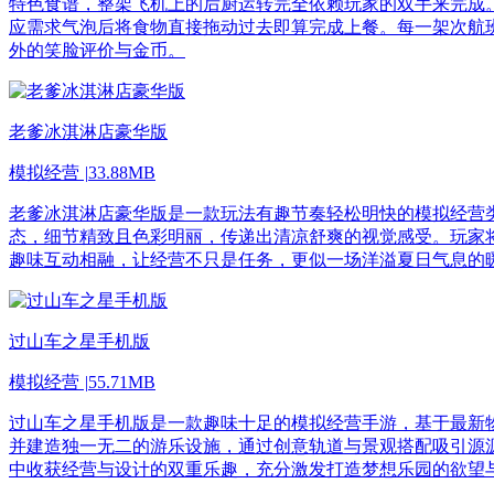
特色食谱，整架飞机上的后厨运转完全依赖玩家的双手来完成
应需求气泡后将食物直接拖动过去即算完成上餐。每一架次航
外的笑脸评价与金币。
老爹冰淇淋店豪华版
模拟经营
|
33.88MB
老爹冰淇淋店豪华版是一款玩法有趣节奏轻松明快的模拟经营
态，细节精致且色彩明丽，传递出清凉舒爽的视觉感受。玩家
趣味互动相融，让经营不只是任务，更似一场洋溢夏日气息的
过山车之星手机版
模拟经营
|
55.71MB
过山车之星手机版是一款趣味十足的模拟经营手游，基于最新
并建造独一无二的游乐设施，通过创意轨道与景观搭配吸引源
中收获经营与设计的双重乐趣，充分激发打造梦想乐园的欲望