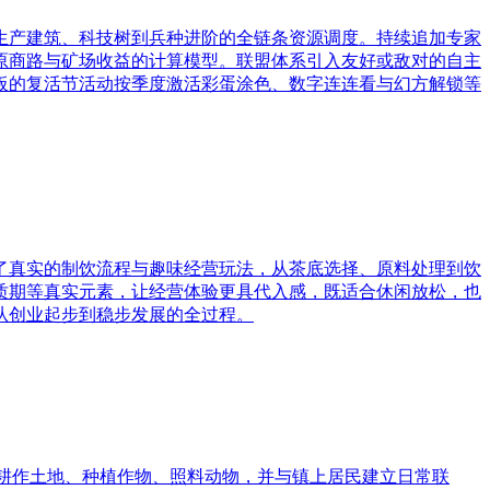
生产建筑、科技树到兵种进阶的全链条资源调度。持续追加专家
原商路与矿场收益的计算模型。联盟体系引入友好或敌对的自主
板的复活节活动按季度激活彩蛋涂色、数字连连看与幻方解锁等
了真实的制饮流程与趣味经营玩法，从茶底选择、原料处理到饮
质期等真实元素，让经营体验更具代入感，既适合休闲放松，也
从创业起步到稳步发展的全过程。
耕作土地、种植作物、照料动物，并与镇上居民建立日常联