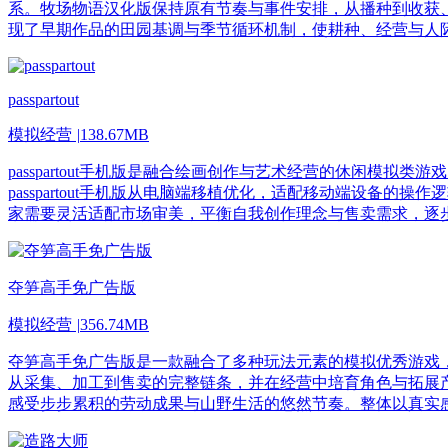
系。牧场物语汉化版保持原有节奏与事件安排，从播种到收获
现了早期作品的田园基调与季节循环机制，使耕种、经营与人
passpartout
模拟经营
|
138.67MB
passpartout手机版是融合绘画创作与艺术经营的休闲
passpartout手机版从电脑端移植优化，适配移动端设
家需要灵活适配市场审美，平衡自我创作理念与售卖需求，逐
夺笋高手免广告版
模拟经营
|
356.74MB
夺笋高手免广告版是一款融合了多种玩法元素的模拟优秀游戏
从采集、加工到售卖的完整链条，并在经营中培育角色与拓展
感受步步累积的劳动成果与山野生活的悠然节奏。整体以真实