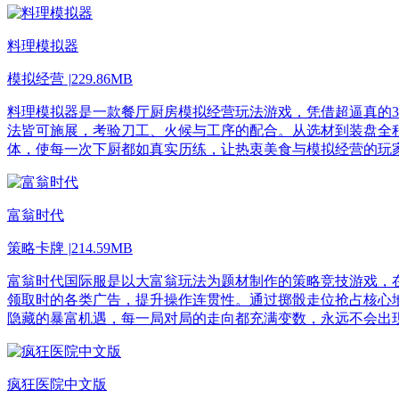
料理模拟器
模拟经营
|
229.86MB
料理模拟器是一款餐厅厨房模拟经营玩法游戏，凭借超逼真的
法皆可施展，考验刀工、火候与工序的配合。从选材到装盘全
体，使每一次下厨都如真实历练，让热衷美食与模拟经营的玩
富翁时代
策略卡牌
|
214.59MB
富翁时代国际服是以大富翁玩法为题材制作的策略竞技游戏，
领取时的各类广告，提升操作连贯性。通过掷骰走位抢占核心
隐藏的暴富机遇，每一局对局的走向都充满变数，永远不会出
疯狂医院中文版