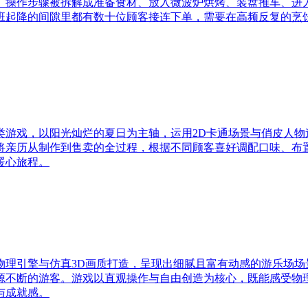
。操作步骤被拆解成准备食材、放入微波炉烘烤、装盘推车、进
班起降的间隙里都有数十位顾客接连下单，需要在高频反复的烹
类游戏，以阳光灿烂的夏日为主轴，运用2D卡通场景与俏皮人物
将亲历从制作到售卖的全过程，根据不同顾客喜好调配口味、布
暖心旅程。
物理引擎与仿真3D画质打造，呈现出细腻且富有动感的游乐场场
源不断的游客。游戏以直观操作与自由创造为核心，既能感受物
与成就感。