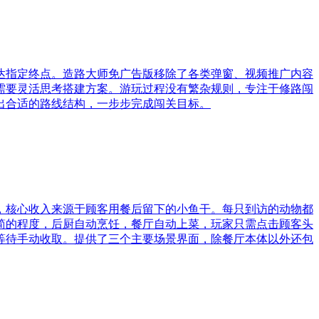
达指定终点。造路大师免广告版移除了各类弹窗、视频推广内容
需要灵活思考搭建方案。游玩过程没有繁杂规则，专注于修路闯
出合适的路线结构，一步步完成闯关目标。
，核心收入来源于顾客用餐后留下的小鱼干。每只到访的动物都
简的程度，后厨自动烹饪，餐厅自动上菜，玩家只需点击顾客头
等待手动收取。提供了三个主要场景界面，除餐厅本体以外还包