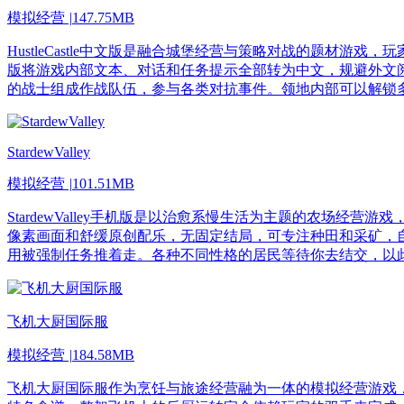
模拟经营
|
147.75MB
HustleCastle中文版是融合城堡经营与策略对战的题材游戏
版将游戏内部文本、对话和任务提示全部转为中文，规避外文
的战士组成作战队伍，参与各类对抗事件。领地内部可以解锁
StardewValley
模拟经营
|
101.51MB
StardewValley手机版是以治愈系慢生活为主题的农场经营
像素画面和舒缓原创配乐，无固定结局，可专注种田和采矿，
用被强制任务推着走。各种不同性格的居民等待你去结交，以
飞机大厨国际服
模拟经营
|
184.58MB
飞机大厨国际服作为烹饪与旅途经营融为一体的模拟经营游戏