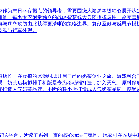
家作为末日幸存据点的领导者，需要围绕大熔炉等级轴心展开从
雄池，每名专家附带独立的战略智慧或大兵团指挥属性，改变雪
旗与堡垒攻防由此获得更清晰的策略边界。复刻圣诞与感恩节模
皮肤与行军外观。
身店长，在虚拟的冰堡甜城开启自己的奶茶创业之旅。游戏融合
景。奶茶店模拟器手机版是专为移动端打造，加入天气、原料保
零打造人气奶茶品牌。不断的将小店打造成人气奶茶品牌，感受
GBA平台，延续了系列一贯的核心玩法与氛围。玩家可在农场中