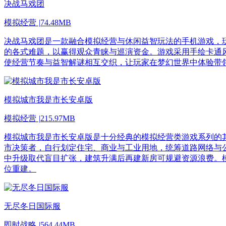
决战马戏团
模拟经营
|
74.48MB
决战马戏团是一款融合模拟经营与休闲益智玩法的手机游戏，
的各式难题，以赢得观众青睐与巡演资金。游戏采用手绘卡通
使经营节奏与益智解谜相互交织，让玩家在梦幻世界中体验带
模拟城市我是市长安卓版
模拟经营
|
215.97MB
模拟城市我是市长安卓版是十分经典的模拟经营类游戏系列的
市决策者，自行划定住宅、商业与工业用地，统筹道路网络与
中升级取代盲目扩张，建筑升满后再建新房可规避资源浪费。模拟
位重建。
无尽冬日国际服
即时战略
|
564.44MB