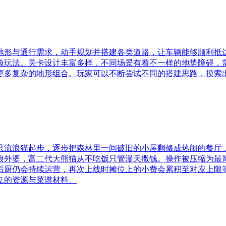
地形与通行需求，动手规划并搭建各类道路，让车辆能够顺利抵
验玩法。关卡设计丰富多样，不同场景有着不一样的地势障碍，
更多复杂的地形组合。玩家可以不断尝试不同的搭建思路，摸索
只流浪猫起步，逐步把森林里一间破旧的小屋翻修成热闹的餐厅
狼外婆，富二代大熊猫从不吃饭只管漫天撒钱。操作被压缩为最
后厨仍会持续运营，再次上线时摊位上的小费会累积至对应上限
立的资源与菜谱材料。