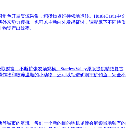
色开展资源采集，积攒物资维持领地运转。HustleCastle中文
遇外来势力侵扰，也可以主动向外发起征讨，调配麾下不同特质
升物资产出效率。
富，不断扩张农场规模。StardewValley原版提供精致复古
季作物和牧养温顺的小动物，还可以钻进矿洞挖矿钓鱼，完全不
斯等城市的航班，每到一个新的目的地机场便会解锁当地独有的