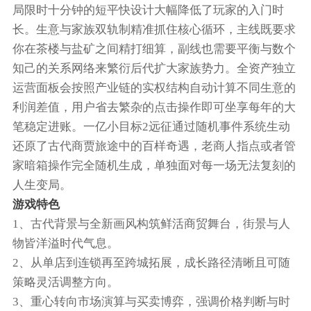
局限时十分钟的短平快设计大幅降低了玩家的入门时
长。生意与家族双轨制精准抓住核心循环，主线既要求
你在茶楼与盐矿之间精打细算，副线也需要平衡与数个
知己的关系网络来繁衍后代扩大家族势力。全资产独立
运营面板会按照产业链的实权结构自动计算不同生意的
利润差值，用户省去繁杂的点击操作即可坐享每年的大
笔稳定进账。一亿小目标2远征通过随机事件系统生动
还原了古代商贾旅途中的百样奇遇，老商人指点或者管
家暗箱操作完全随机生成，单独面对每一场无法复刻的
人生变局。
游戏特色
1、古代背景与全新画风构筑鲜活商贸舞台，街景与人
物皆洋溢时代气息。
2、从单店到连锁再至跨城拓展，成长路径清晰且可随
策略灵活调整方向。
3、重心转向市场演算与买卖博弈，强调价格判断与时