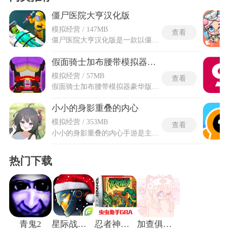
僵尸医院大亨汉化版
模拟经营 / 147MB
查看
僵尸医院大亨汉化版是一款以僵尸治疗为主题的模拟经营类养成游戏，采用简约高清的3D画风构筑生动场景与角色形象。内置了针对中文用户的完全汉化包，所有菜单按钮、任务指引和剧情对白都替换为简体中文显示。玩法突破传统经营框架，玩家需要同时处理医疗救治和情绪安抚两项任务，稍有疏忽就可能引发恐怖事故。僵尸医院大亨最新汉化版引入了情绪监测机制，每位僵尸病人的健康状态旁边都配有直观的活跃度计量条。科室卫生等级直接决定治疗效率，病房通风系统和淋浴设备长期不清理会提升咬人事件发生概率。汉化版保留了游戏的完整数据包，总计包含数十种不同的僵尸病毒变种和百余款医疗设备。
假面骑士加布腰带模拟器豪华版
模拟经营 / 57MB
查看
假面骑士加布腰带模拟器豪华版游戏以高度还原假面骑士变身过程为核心，可通过插入对应卡牌或道具触发变身动画，配合原剧同款音效与炫酷特效，带来沉浸式骑士变身体验。游戏中收录了加布骑士的多种形态(如苦涩形态、暴雪冰淇淋形态等)，每种形态拥有独特的技能与外观，自由切换形态应对不同战斗场景。同时游戏支持重力感应操作，将手机横置腰间即可模拟真实腰带佩戴感，轻触屏幕按钮即可激活变身流程。
小小的身影重叠的内心
模拟经营 / 353MB
查看
小小的身影重叠的内心手游是主打都市情感与心理疗愈的文字叙事类游戏，玩家将代入职场新人的视角，在平淡的都市日常里偶遇气质独特的插画少女，通过一次次对话抉择与场景互动，逐步挖掘两人背后隐藏的心事与过往。小小的身影重叠的内心手游解锁全部主线支线剧情、人物配音及多元结局内容，补齐了所有隐藏剧情片段与角色专属故事线，开放全部精美原画与动态场景，同时移除体验限制，可完整体验人物情感蜕变与故事全貌。沉浸式感受都市邂逅的温柔与遗憾，在层层递进的故事中读懂人与人之间的情感羁绊，体验多元且真实的情感叙事乐趣。
热门下载
青鬼2
星际战争异形入侵最新版
忍者神龟安卓版
加查俱乐部可爱屋