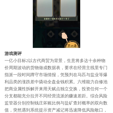
游戏测评
一亿小目标2以古代商贸为背景，生意将多达十余种物
价周期波动的货物做成数据表，要求在经营主线里专门
指派一段时间蹲守市场情报，凭预判在马匹与盐业等爆
利品类的涨跌差中撬动全盘金钱积累。六维能力自修池
把商业属性拆解开来用天赋点独立交换，投资任何一个
分支都能充分拉开不同经营流派的赚速差距。综合风险
监管器分别控制钱庄坏账比例与盐矿查封概率的双向数
值，突然遇到系统提示资产减记将迅速降低风险敞口，