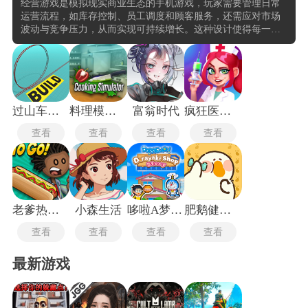
经营游戏是模拟现实商业生态的手机游戏，玩家需要管理日常
运营流程，如库存控制、员工调度和顾客服务，还需应对市场
波动与竞争压力，从而实现可持续增长。这种设计使得每一项
操作都具有实际意义，而非简单的重复任务，增强对经营逻辑
的理解与掌控感。游戏在结构上强调动态平衡与策略深度，通
过引入时间推移机制与多维度目标系统，使玩家在不断变化的
环境中做出适应性调整。例如，当某一环节出现瓶颈时，需迅
速评估资源分配、优化流程或引入外部合作，以维持整体效
率。
过山车之星手机版
料理模拟器
富翁时代
疯狂医院中文版
查看
查看
查看
查看
老爹热狗店无广告版
小森生活
哆啦A梦的铜锣烧店物语手机版
肥鹅健身房
查看
查看
查看
查看
最新游戏