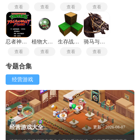
查看
查看
查看
查看
忍者神龟格斗中文版
植物大战僵尸TV触控版
生存战争2.3插件版
骑马与砍杀2中文版
查看
查看
查看
查看
专题合集
经营游戏
经营游戏大全
更新：2026-08-07