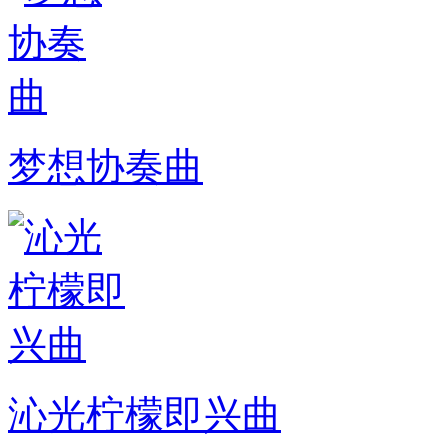
梦想协奏曲
沁光柠檬即兴曲