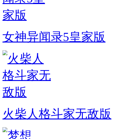
女神异闻录5皇家版
火柴人格斗家无敌版