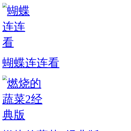
蝴蝶连连看