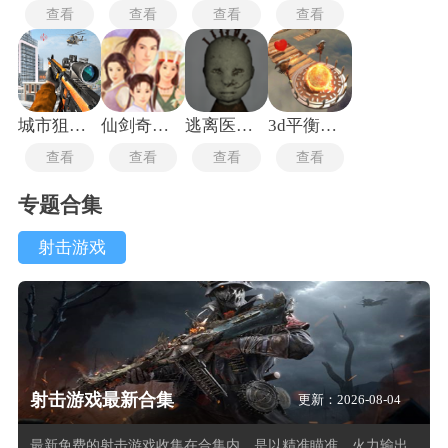
查看
查看
查看
查看
城市狙击行动
仙剑奇侠传1重制版
逃离医院联机版
3d平衡球手机版
查看
查看
查看
查看
专题合集
射击游戏
射击游戏最新合集
更新：2026-08-04
最新免费的射击游戏收集在合集内，是以精准瞄准、火力输出