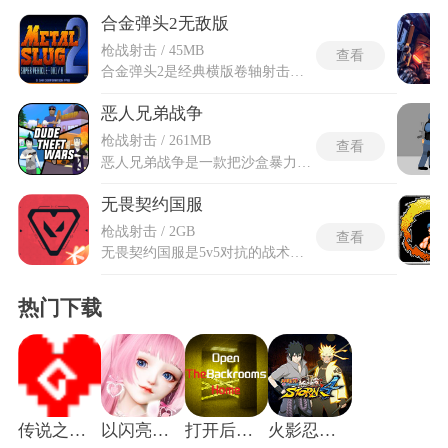
合金弹头2无敌版
枪战射击 / 45MB
查看
合金弹头2是经典横版卷轴射击类休闲游戏，延续系列硬核复古的闯关玩法，在初代基础上完成全面内容升级与画质优化。游戏搭载精致的像素手绘画面，搭配动感贴合场景的复古音效，打造沉浸式街机游玩体验。合金弹头2解锁专属特殊机制，规避角色受伤、阵亡和弹药耗尽等各类负面状态。玩家将操控专属战斗角色，穿梭在多元战地场景中，对抗各类机械敌军、装甲器械与终极BOSS。作品新增多款特色武器与载具系统，拓展了丰富关卡场景，整体玩法流畅且可玩性极强，复刻老式街机的热血闯关乐趣。
恶人兄弟战争
枪战射击 / 261MB
查看
恶人兄弟战争是一款把沙盒暴力美学与像素街头哲学缝合到骨髓的开放世界动作手游，以第一人称视角把城市、郊区、海港一整块犯罪版图塞进手机。像素霓虹在引擎里跳动，跑车、摩托、快艇和武装直升机像玩具般随手抢来，机关枪、火箭筒、电锯、遥控炸弹在背包里叮当作响，抢银行、炸金库、追缉暗杀、帮派火并都只是日常签到。动态通缉系统让警车、直升机、特警车层层升级围堵，玩家既能钻进小巷甩掉追捕，也能扛起火力直接杀出重围。
无畏契约国服
枪战射击 / 2GB
查看
无畏契约国服是5v5对抗的战术射击游戏，游戏以爆破攻防为核心玩法，双方小队围绕爆能器部署与拆除展开激烈争夺，每回合都要结合经济状况、地图点位与队友分工，灵活选择武器与技能组合，用精准射击、信息侦查、战术配合赢下对局。无畏契约国服适配本土网络环境、全中文交互与本地化内容，能让玩家在低延迟、无障碍沟通的环境中，体验完整的战术射击对战，享受专属运营与安全保障服务。游戏内有风格迥异、能力独特的特工角色，可适配多样战术需求，玩家能根据战局切换角色，打造专属作战风格。
热门下载
传说之下沃玛战
以闪亮之名新马服
打开后室归宿
火影忍者究极风暴4手机版