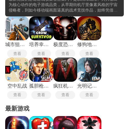
为核心动作的电子游戏品类，从早期街机厅里像素风格的宇宙
侵略者，到如今移动端画面逼真的战术竞技作品，始终凭借直
接的操作反馈和紧张的对抗节奏占据游戏市场的重要席位。在
移动端领域，依托触控操作特性衍生出单指滑屏瞄准、重力感
应辅助等适配玩法，既保留射击核心的爽快感，又贴合移动场
景下碎片化的娱乐需求。从轻量化的休闲射击小游戏，到注重
团队配合的多人对战大作，移动端射击游戏通过差异化的内容
设计，覆盖从轻度玩家到核心电竞爱好者的广泛用户群体。
城市狙击行动
培养幸存者
极度恐慌3手机版
修狗地铁逃生
查看
查看
查看
查看
空中乱战
孤胆枪手2手机版
疯狂机械手最新版
光明记忆无限
查看
查看
查看
查看
最新游戏