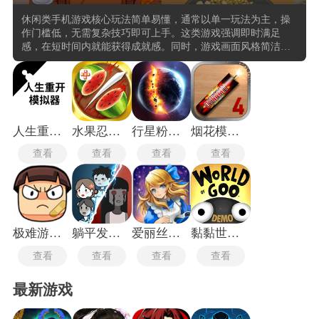
休闲类手机游戏核心玩法简单易懂，通常以单一玩法为主，操
作门槛低，无需复杂技巧即可上手。这类游戏强调即时满足
感，在短时间内就能获得成就感。同时，游戏画面风格简洁，
色彩鲜明，视觉效果富有吸引力，能够快速吸引玩家的注意
力。时间碎片化，适合在短暂的闲暇时间游玩，如通勤路上或
休息间隙。它们通常采用免费游玩+内购的商业模式，通过虚拟
货币、消耗性道具、礼包等方式盈利，同时兼顾免费玩家和付
费玩家的体验。还加入了社交互动因素，如好友排行榜、互赠
礼物等，增强了玩家之间的互动。
人生重开模拟器爆改版
水果忍者经典版
行星粉碎模拟器
烟花模拟器4
查看
查看
查看
查看
极难游戏2专业版
躺平发育正常版
爱丽丝快跑
黏黏世界手机版
查看
查看
查看
查看
最新游戏