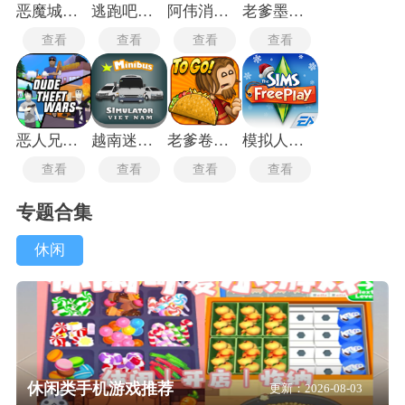
恶魔城被夺走的刻印
逃跑吧少年小米版
阿伟消消消
老爹墨西哥塔可饼店
查看
查看
查看
查看
恶人兄弟战争
越南迷你卡车模拟器
老爹卷饼店
模拟人生4畅玩版
查看
查看
查看
查看
专题合集
休闲
休闲类手机游戏推荐
更新：2026-08-03