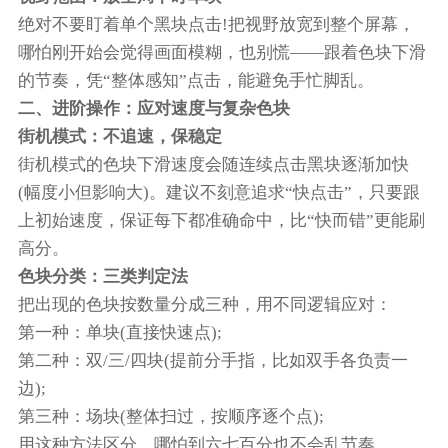
绝对不要盯着单个黑块点击!把视野放宽到整个屏幕，
哪怕刚开始会觉得画面模糊，也别慌——跟着色块下滑
的节奏，凭“整体感知”点击，能避免手忙脚乱。
二、进阶操作：应对速度与复杂色块
街机模式：不追速，保稳定
街机模式的色块下滑速度会随连续点击黑块逐渐加快
(幅度小但影响大)。建议不刻意追求“快点击”，只要跟
上初始速度，保证每下都准确命中，比“快而错”更能刷
高分。
色块分类：三类判定法
把出现的色块按数量分成三种，用不同逻辑应对：
第一种：单块(直接快速点);
第二种：双/三/四块(提前分手指，比如双手各负责一
边);
第三种：场块(整体扫过，按顺序逐个点);
用这种方法区分，哪怕到六七百分也不会乱节奏。