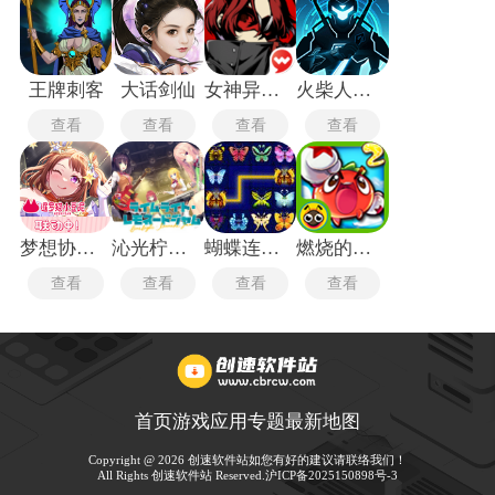
王牌刺客
大话剑仙
女神异闻录5皇家版
火柴人格斗家无敌版
查看
查看
查看
查看
梦想协奏曲
沁光柠檬即兴曲
蝴蝶连连看
燃烧的蔬菜2经典版
查看
查看
查看
查看
首页
游戏
应用
专题
最新
地图
Copyright @ 2026 创速软件站如您有好的建议请联络我们！
All Rights 创速软件站 Reserved.
沪ICP备2025150898号-3