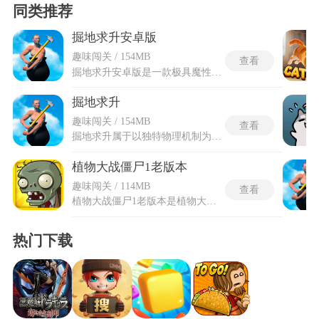
同类推荐
掘地求升安卓版
趣味闯关 / 154MB
查看
掘地求升安卓版是一款极具魔性魅力的休闲闯关作品，以 罐中勇者”的独特设定展开高空攀爬挑战。游戏依托真实物理引擎，玩家需操控主角仅凭一把锤子，在由岩石、家具、悬崖等组成的复杂地形中向上攀登，目标直指大气层顶端。从庭院起步，历经山地、雪山、太空等场景递进，每一次锤子挥动都需精准控制力度与方向，微小失误便可能导致前功尽弃，在反复挑战与突破中，传递出坚持与蜕变的核心内涵，成为现象级热门作品。
掘地求升
趣味闯关 / 154MB
查看
掘地求升属于以独特物理机制为核心玩法的休闲攀爬闯关游戏，极具挑战性的设计而在全球范围内广受关注。操控一位坐在罐子中、仅凭一把长柄大锤作为行动工具的角色，目标是通过精确的摆动操作，利用锤子勾拉或支撑环境中的物体，不断向上攀登，最终抵达终点。操作直观简单，仅通过触屏滑动即可控制大锤的挥动角度与力度，基于真实物理引擎的反馈使得每一次移动都充满变数，攀登途中一旦操作失误导致失去平衡，角色便可能从高处一路跌落。初始状态就是全部战力，通关者必须依靠自身对杠杆原理和摆荡节奏的反复揣摩来突破每一处天然障碍，整个流程不存在保存点，连续攀爬时间被设计在数小时乃至更长时间范围内。
植物大战僵尸1老版本
趣味闯关 / 114MB
查看
植物大战僵尸1老版本是植物大战僵尸系列最原始、最经典的塔防版本，完整保留了最初的游戏机制与热门玩法，无任何额外的干扰内容。玩家需通过自身规划阵容、合理种植植物，抵御一波波不断增强的僵尸军团，全程依靠策略与布局推进关卡，解锁所有内容。植物大战僵尸1老版本采用中文界面，国内玩家玩起来毫无压力。同时还原了熟悉的经典画风与原版BGM，除基础关卡外，还有多种额外模式等待解锁。每次挑战可尝试不同阵容与打法，带来持久的探索与重刷的乐趣，唤起无数玩家的情怀回忆。
热门下载