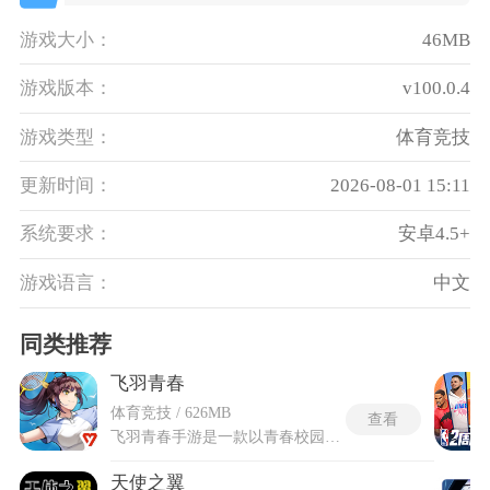
游戏大小：
46MB
游戏版本：
v100.0.4
游戏类型：
体育竞技
更新时间：
2026-08-01 15:11
系统要求：
安卓4.5+
游戏语言：
中文
同类推荐
飞羽青春
体育竞技 / 626MB
查看
飞羽青春手游是一款以青春校园为背景的3D实时PVP羽毛球竞技手游。游戏采用精美的卡通渲染风格与二次元人设，通过逼真的物理引擎还原羽毛球击球的细腻手感，包括吊球、扣杀、网前截击等专业技巧，让玩家在指尖体验真实的赛场对决。玩家可自定义角色外观，搭配琳琅满目的时装与运动装备，并通过训练系统提升角色的发球、接球等技能属性，形成个性化的养成路线。
天使之翼