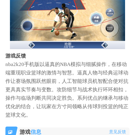
游戏反馈
nba2k20手机版以逼真的NBA模拟与细腻操作，在移动
端重现职业篮球的激情与智慧。逼真人物与经典运球动
作让赛场氛围跃然眼前，人工智能球员机智配合使对抗
更具真实节奏与变数。攻防细节与战术执行环环相扣，
操作与临场判断共同决定胜负。系列优点的继承与移动
优化的结合，让玩家在方寸间领略从传球到投篮的纯正
篮球文化。
游戏
信息
意见反馈