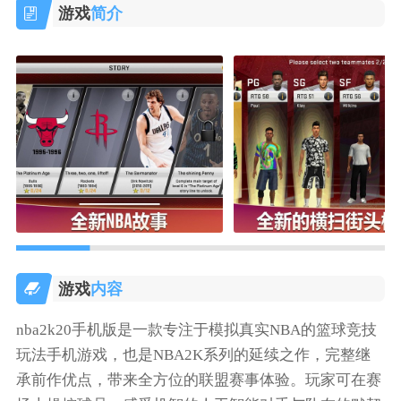
游戏
简介
游戏
内容
nba2k20手机版是一款专注于模拟真实NBA的篮球竞技
玩法手机游戏，也是NBA2K系列的延续之作，完整继
承前作优点，带来全方位的联盟赛事体验。玩家可在赛