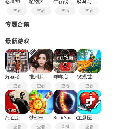
忍者神龟格斗中文版
植物大战僵尸TV触控版
生存战争2.3插件版
骑马与砍杀2中文版
查看
查看
查看
查看
专题合集
最新游戏
躲猫猫行动手机版
推到我总裁
咩咩启示录安卓版
微观世界生存
查看
查看
查看
查看
SolarSmash
死亡之屋2重制版
梦幻植物城
主题医院单机版
查看
查看
查看
查看