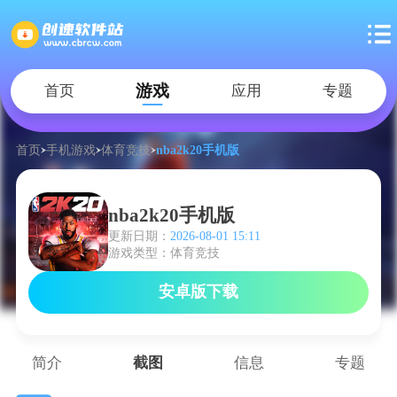
游戏
首页
应用
专题
首页
手机游戏
体育竞技
nba2k20手机版
nba2k20手机版
更新日期：
2026-08-01 15:11
游戏类型：体育竞技
安卓版下载
简介
截图
信息
专题