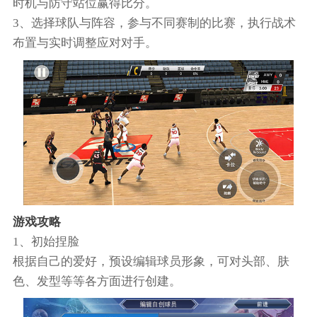
时机与防守站位赢得比分。
3、选择球队与阵容，参与不同赛制的比赛，执行战术
布置与实时调整应对对手。
游戏攻略
1、初始捏脸
根据自己的爱好，预设编辑球员形象，可对头部、肤
色、发型等等各方面进行创建。