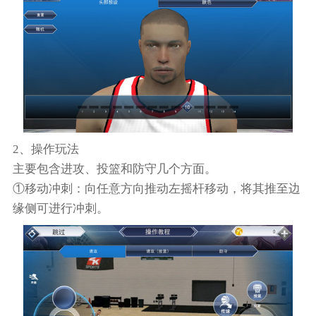
2、操作玩法
主要包含进攻、投篮和防守几个方面。
①移动冲刺：向任意方向推动左摇杆移动，将其推至边
缘侧可进行冲刺。