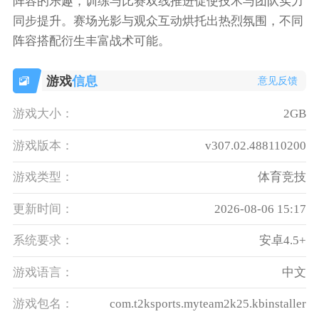
阵容的乐趣，训练与比赛双线推进促使技术与团队实力
同步提升。赛场光影与观众互动烘托出热烈氛围，不同
阵容搭配衍生丰富战术可能。
游戏
信息
意见反馈
游戏大小：
2GB
游戏版本：
v307.02.488110200
游戏类型：
体育竞技
更新时间：
2026-08-06 15:17
系统要求：
安卓4.5+
游戏语言：
中文
游戏包名：
com.t2ksports.myteam2k25.kbinstaller