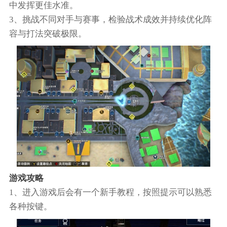
中发挥更佳水准。
3、挑战不同对手与赛事，检验战术成效并持续优化阵
容与打法突破极限。
游戏攻略
1、进入游戏后会有一个新手教程，按照提示可以熟悉
各种按键。