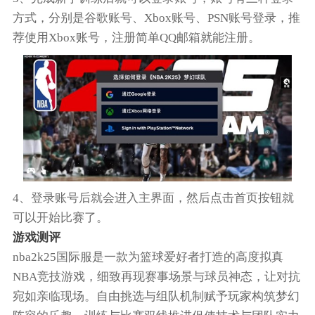
方式，分别是谷歌账号、Xbox账号、PSN账号登录，推
荐使用Xbox账号，注册简单QQ邮箱就能注册。
4、登录账号后就会进入主界面，然后点击首页按钮就
可以开始比赛了。
游戏测评
nba2k25国际服是一款为篮球爱好者打造的高度拟真
NBA竞技游戏，细致再现赛事场景与球员神态，让对抗
宛如亲临现场。自由挑选与组队机制赋予玩家构筑梦幻