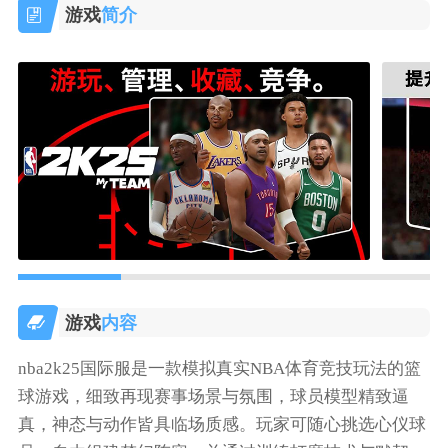
游戏
简介
游戏
内容
nba2k25国际服是一款模拟真实NBA体育竞技玩法的篮
球游戏，细致再现赛事场景与氛围，球员模型精致逼
真，神态与动作皆具临场质感。玩家可随心挑选心仪球