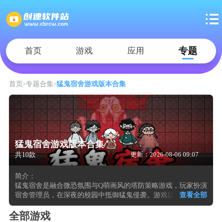
专题
首页
游戏
应用
首页
专题合集
猛鬼宿舍游戏版本合集
猛鬼宿舍游戏版本合集
共10款
更新：2026-08-06 09:07
简介：
猛鬼宿舍是融合微恐氛围与Q萌画风的塔防策略游戏，玩家扮演
宿舍管理员，在深夜的校园中抵御猛鬼侵袭。游戏以阴森音效
查看全部
与可爱鬼魂设计营造独特反差，宿舍场景破败不堪，墙壁裂痕
与血迹细节增强沉浸感。核心玩法围绕“躺平发育”机制展开，
全部游戏