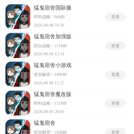
玩家通过睡眠积累金币，自动升级防御设施，解放双手专注于
策略布局。动态难度系统随关卡提升猛鬼数量和强度，后期需
猛鬼宿舍国际服
精准计算资源分配与炮塔组合，考验玩家应变能力。联机模式
即时战略 / 96MB
查看
支持随机匹配队友，形成协作防线，增添团队互动乐趣。
2026-08-06 16:56
猛鬼宿舍加强版
回合战略 / 151MB
查看
2026-08-06 13:34
猛鬼宿舍小游戏
密室解密 / 149MB
查看
2026-08-06 13:27
猛鬼宿舍魔改版
即时战略 / 151MB
查看
2026-08-05 20:01
猛鬼宿舍
密室解密 / 149MB
查看