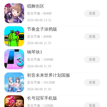
操作都成为与旋律对话的语言，每一段谱面都是创作者与玩家
共同完成的音乐诗篇。 音乐游戏是一款跨越年龄与圈层的文化
唱舞街区
载体，将电子、摇滚、古典、二次元原创等多元曲风收纳其中
音乐节奏 / 86MB
查看
让硬核玩家在高难度谱面中挑战手速极限，休闲用户在轻量玩
法里舒缓情绪压力。
2026-08-06 13:52
节奏盒子涂鸦版
音乐节奏 / 49MB
查看
2026-08-06 11:33
钢琴块3
音乐节奏 / 194MB
查看
2026-08-06 11:19
初音未来世界计划国服
音乐节奏 / 1012MB
查看
2026-08-06 11:10
长号冠军手机版
音乐节奏 / 120MB
查看