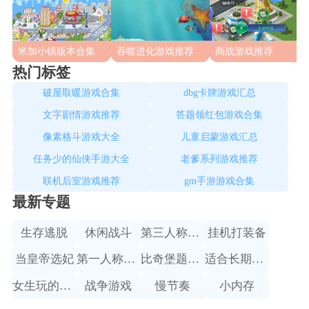
米加小镇版本合集
吞噬进化游戏推荐
商战游戏推荐
热门标签
破屋取暖游戏合集
dbg卡牌游戏汇总
文字剧情游戏推荐
答题领红包游戏合集
像素格斗游戏大全
儿童启蒙游戏汇总
任务少的仙侠手游大全
老爹系列游戏推荐
联机后室游戏推荐
gm手游游戏合集
最新专题
生存逃脱
休闲战斗
第三人称赛车
挂机打装备
当皇帝选妃
第一人称射击
比奇堡题材手游
适合长期搬砖的手游
女生玩的跑酷游戏
战争游戏
慢节奏
小内存