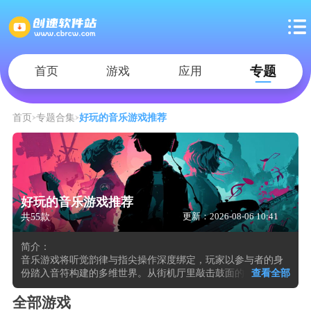
专题
首页
游戏
应用
首页
专题合集
好玩的音乐游戏推荐
好玩的音乐游戏推荐
共55款
更新：2026-08-06 10:41
简介：
音乐游戏将听觉韵律与指尖操作深度绑定，玩家以参与者的身
份踏入音符构建的多维世界。从街机厅里敲击鼓面的畅快，到
查看全部
移动端滑动屏幕的灵动，再到VR设备中挥动手臂切割节奏方块
的沉浸，不同平台的技术特性为其赋予了多样的形态，每一次
全部游戏