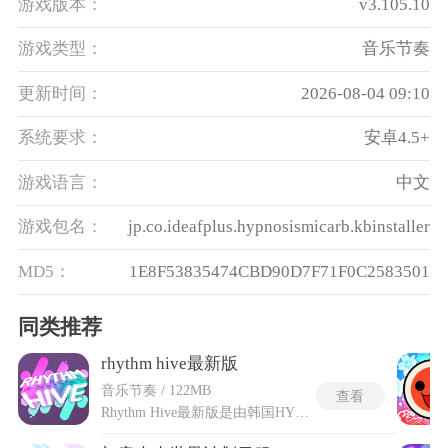
游戏版本：
v3.105.10
游戏类型：
音乐节奏
更新时间：
2026-08-04 09:10
系统要求：
安卓4.5+
游戏语言：
中文
游戏包名：
jp.co.ideafplus.hypnosismicarb.kbinstaller
MD5：
1E8F53835474CBD90D7F71F0C2583501
同类推荐
rhythm hive最新版
音乐节奏 / 122MB
查看
Rhythm Hive最新版是由韩国HYBE公司推出的沉浸式K-POP节奏音游，以旗下人气偶像团体(如BTS、NewJeans等)为核心，收录海量热门韩流金曲与独家音源。游戏采用创新的下坠式音符玩法，玩家需精准点击、滑动或长按屏幕节奏符号，挑战不同难度谱面(最高达16级)，体验指尖与旋律共振的快感。深度融合卡牌养成系统，玩家可收集艺人专属卡牌提升演奏分数，解锁独家舞台造型、概念照片及艺人互动剧情，打造个性化追星旅程。rhythm hive支持实时多人对战模式“Catch Live”，与全球玩家同台竞技，还能参与限时活动获取稀有奖励。