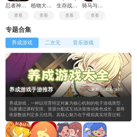
忍者神龟格斗中文版
植物大战僵尸TV触控版
生存战争2.3插件版
骑马与砍杀2中文版
查看
查看
查看
查看
专题合集
养成游戏
二次元
音乐游戏
养成游戏手游推荐
更新：2026-08-05
养成游戏，一种以培育特定对象为核心机制的电子游戏类型，
玩家通过课程安排、资源分配或互动决策推动角色成长，最终
依据数值判定多元结局。其核心魅力在于模拟真实培育过程，
涵盖人物、宠物、明星等对象，代表作包括《美少女梦工厂》
系列、《明星志愿》系列及《模拟人生》。这类游戏强调长期
投入与策略规划，玩家需平衡属性提升与事件应对，以实现个