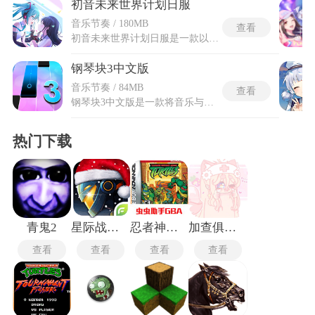
初音未来世界计划日服
音乐节奏 / 180MB
查看
初音未来世界计划日服是一款以虚拟歌手为核心的音乐节奏手游，玩家将担任初音未来等偶像的经纪人，通过策划演唱会、制作音乐视频等多样企划提升她们的人气与知名度。初音未来缤纷世界围绕五组怀抱音乐梦想的少年少女展开，在因缘际会下踏入由心愿凝聚的虚拟世界，并在初音未来等伙伴的协助下探寻内心真正的愿望。玩家不仅能在节奏挑战中感受音乐魅力，还能介入角色之间的情感互动与故事演进。整套叙事采用全语音演绎，主线剧情按团体独立推进，每个团体的篇章都像一部完整连载的动画剧本。
钢琴块3中文版
音乐节奏 / 84MB
查看
钢琴块3中文版是一款将音乐与节奏完美融合的手机游戏，让玩家在指尖跳跃中体验成为钢琴大师的梦想。游戏以经典乐曲为关卡核心，玩家只需精准点击下落的黑色方块，即可奏出《小星星》《卡农》等名曲的美妙旋律。白色方块是陷阱，误触即失败，考验反应力与专注度。钢琴块3中文版画面简洁清新，音效真实还原钢琴质感，适合全年龄段用户。无论是孩子还是成人，都能在游戏中感受古典音乐的魅力，轻松上手却极具挑战性。随着关卡推进，歌曲难度逐渐提升，带来持续的新鲜感与成就感。
热门下载
青鬼2
星际战争异形入侵最新版
忍者神龟安卓版
加查俱乐部可爱屋
查看
查看
查看
查看