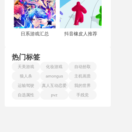
日系游戏汇总
抖音橡皮人推荐
热门标签
天美游戏
化妆游戏
自动拾取
狼人杀
amongus
主机画质
运输驾驶
真人互动恋爱
我的世界
自选属性
pvz
手残党