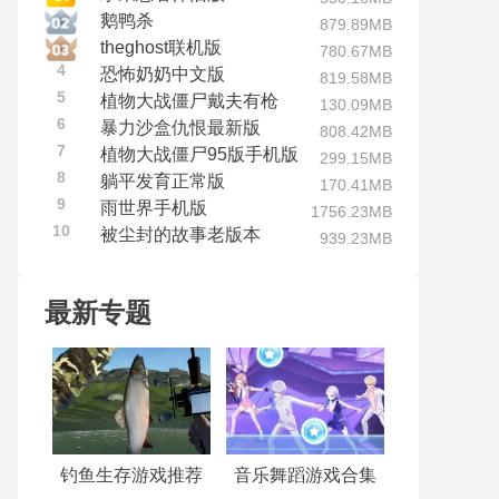
鹅鸭杀
879.89MB
theghost联机版
780.67MB
4
恐怖奶奶中文版
819.58MB
5
植物大战僵尸戴夫有枪
130.09MB
6
暴力沙盒仇恨最新版
808.42MB
7
植物大战僵尸95版手机版
299.15MB
8
躺平发育正常版
170.41MB
9
雨世界手机版
1756.23MB
10
被尘封的故事老版本
939.23MB
最新专题
钓鱼生存游戏推荐
音乐舞蹈游戏合集