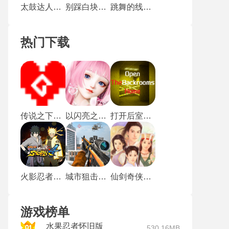
太鼓达人最新版
别踩白块儿4
跳舞的线社区版
热门下载
传说之下沃玛战
以闪亮之名新马服
打开后室归宿
火影忍者究极风暴4手机版
城市狙击行动
仙剑奇侠传1重制版
游戏榜单
水果忍者怀旧版
530.16MB