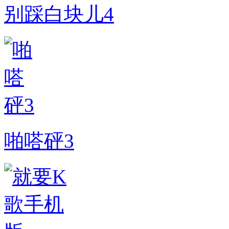
别踩白块儿4
啪嗒砰3