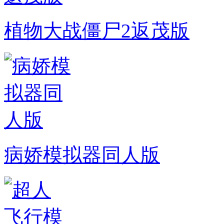
植物大战僵尸2返茂版
病娇模拟器同人版