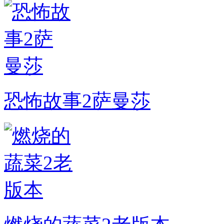
恐怖故事2萨曼莎