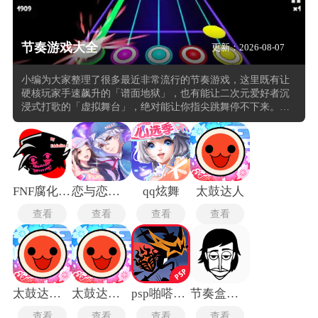
节奏游戏大全
更新：2026-08-07
小编为大家整理了很多最近非常流行的节奏游戏，这里既有让
硬核玩家手速飙升的「谱面地狱」，也有能让二次元爱好者沉
浸式打歌的「虚拟舞台」，绝对能让你指尖跳舞停不下来。其
中《Phigros》堪称国产音游之光，最新版本的「时空穿梭」主
题包直接把移动端音游画质拉到天花板。又比如《Pjsk 世界计
划》则是二次元玩家的「虚拟演唱会」，2026 年新增的全息投
影模式支持千人同屏联机，和初音未来一起演绎《千本樱》
Remix 版时，舞台特效和角色动作的同步率高到让人起鸡皮疙
瘩。
FNF腐化重构模组手机版
恋与恋练生
qq炫舞
太鼓达人
查看
查看
查看
查看
太鼓达人安卓版
太鼓达人手机版
psp啪嗒砰3
节奏盒子重制版
查看
查看
查看
查看