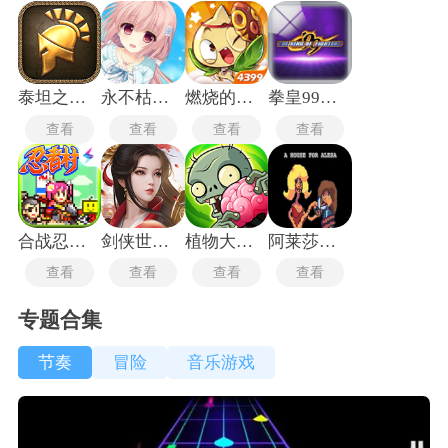
泰坦之旅传奇版
永不枯萎的世界与终结之花
燃烧的蔬菜3纯净版
拳皇99魔改版
查看
查看
查看
查看
合战忍者村物语
剑侠世界起源
植物大战僵尸重生版
阿莱莎的房子
查看
查看
查看
查看
专题合集
节奏
冒险
音乐游戏