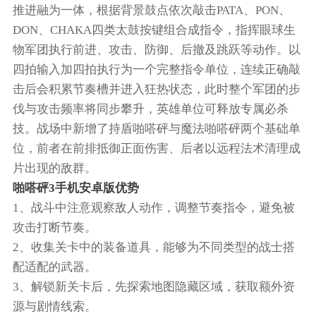
推进融为一体，根据背景鼓点依次敲击PATA、PON、
DON、CHAKA四类太鼓按键组合成指令，指挥眼球生
物军团执行前进、攻击、防御、后撤及跳跃等动作。以
四拍输入加四拍执行为一个完整指令单位，连续正确敲
击后会积累节奏槽并进入狂热状态，此时整个军团的步
伐与攻击频率将同步攀升，英雄单位可释放专属必杀
技。战场中新增了持盾啪嗒砰与魔法啪嗒砰两个基础单
位，前者在前排抵御正面伤害、后者以远程法术清理成
片出现的敌群。
啪嗒砰3手机安卓版优势
1、战斗中注意观察敌人动作，调整节奏指令，避免被
攻击打断节奏。
2、收集关卡中的装备道具，能够为不同类型的战士搭
配适配的武器。
3、解锁新关卡后，先探索地图隐藏区域，获取额外资
源与剧情线索。