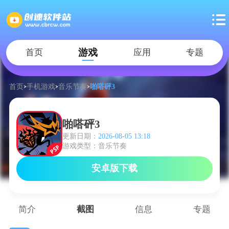
游戏
首页
应用
专题
首页
手机游戏
音乐节奏
啪嗒砰3
啪嗒砰3
更新日期：
2026-08-05 13:18
游戏类型：音乐节奏
安卓版下载
简介
截图
信息
专题