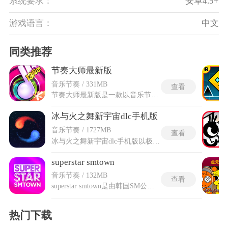
系统要求：
安卓4.5+
游戏语言：
中文
同类推荐
节奏大师最新版
音乐节奏 / 331MB
查看
节奏大师最新版是一款以音乐节奏为核心的休闲竞技游戏，采用经典下落式音符玩法，搭配优化后的高清界面，让玩家在指尖敲击与滑动间感受音乐的魅力。节奏大师最新版经典回归，全面升级，保留经典下落式玩法，新增雾都谜匣赛季与巡演闯关，海量正版曲库持续更新，新增50首2026热歌，全球排行、赛季挑战、复古皮肤、手柄震动，视听与竞技体验拉满。节奏大师最新版整合了多元曲风的歌曲资源，涵盖流行、古典、说唱等多种类型，同时更新了丰富的玩法模式与系统功能，兼顾休闲娱乐与竞技挑战，无论是新手还是资深玩家，都能找到适合自己的游戏节奏，在跟随旋律律动的过程中，收获轻松与成就感，解锁更多隐藏乐趣与专属奖励。
冰与火之舞新宇宙dlc手机版
音乐节奏 / 1727MB
查看
冰与火之舞新宇宙dlc手机版以极致节奏挑战为核心，玩家化身宇宙舞者，通过一根手指控制双星在蜿蜒路径上舞蹈，每一关卡对应一首独特音乐和星系景观，难度随进程递增，节奏感愈发强烈，玩家需通过反复练习提升精准度，失误后需从头开始，但完成度上升带来的满足感驱动着持续挑战，游戏内置手动或自动校准功能，帮助玩家适应不同音乐类型，整体体验既考验技巧又充满艺术美感，适合追求硬核音乐游戏的玩家。
superstar smtown
音乐节奏 / 132MB
查看
superstar smtown是由韩国SM公司推出的音乐手游，玩法核心是跟随音乐节奏拍打下落圆点，以类似节奏大师的方式获取高分与奖励。游戏收录众多SM旗下艺人的歌曲，音符下落与节拍契合旋律，玩家需在恰当时机敲击以累积连击与得分。随着成绩提升可解锁更高级的卡牌，收集并欣赏不同艺人形象与专属效果。明快节奏与熟悉旋律相融，让人在律动中体验既熟悉又具挑战的敲击快感，适合喜爱K-pop与节奏游戏的玩家在音乐陪伴下不断进阶。
热门下载