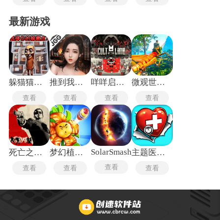
最新游戏
躲猫猫行动手机版
推到我总裁
咩咩启示录安卓版
微观世界生存
查看
查看
查看
查看
SolarSmash
死亡之屋2重制版
梦幻植物城
主题医院单机版
查看
查看
查看
查看