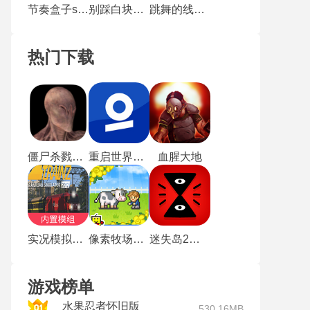
节奏盒子sprunki第三阶段模组
别踩白块儿4
跳舞的线社区版
热门下载
僵尸杀戮5无敌版
重启世界最新版
血腥大地
实况模拟列车手机版
像素牧场物语中文版
迷失岛2时间的灰烬
游戏榜单
水果忍者怀旧版
530.16MB