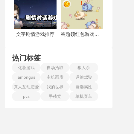
文字剧情游戏推荐
答题领红包游戏合集
热门标签
化妆游戏
自动拾取
狼人杀
amongus
主机画质
运输驾驶
真人互动恋爱
我的世界
自选属性
pvz
手残党
单机赛车