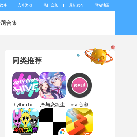
软件
安卓游戏
热门合集
最新发布
网站地图
专题合集
同类推荐
rhythm hive最新版
恋与恋练生
osu音游