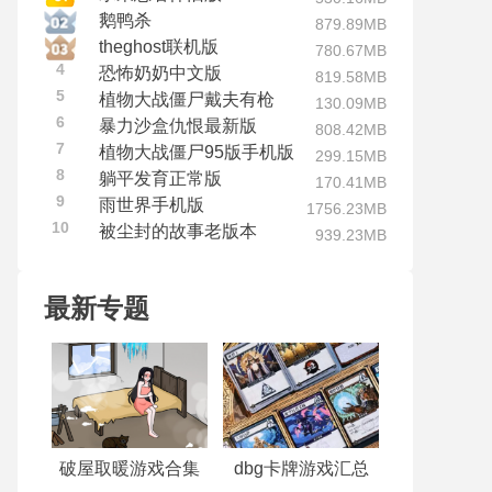
鹅鸭杀
879.89MB
theghost联机版
780.67MB
4
恐怖奶奶中文版
819.58MB
5
植物大战僵尸戴夫有枪
130.09MB
6
暴力沙盒仇恨最新版
808.42MB
7
植物大战僵尸95版手机版
299.15MB
8
躺平发育正常版
170.41MB
9
雨世界手机版
1756.23MB
10
被尘封的故事老版本
939.23MB
最新专题
破屋取暖游戏合集
dbg卡牌游戏汇总