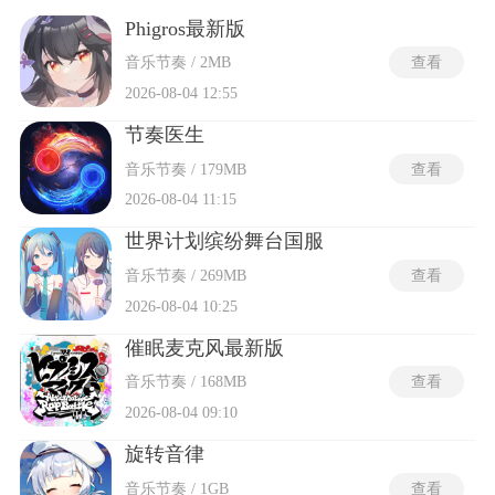
次触碰都会依据时机偏差被划分为完美、良好或失误等精确层
级，连击计数与得分倍率随判定精度实时浮动。部分节奏音游
Phigros最新版
引入了变速变轨、镜头旋转及隐藏音符等干扰机制，强制玩家
音乐节奏 / 2MB
查看
在读谱能力、肌肉耐力与空间记忆之间保持同步运作，任何一
条轨道的连击中断都会导致生命值扣减并直接中断当前曲目。
2026-08-04 12:55
节奏医生
音乐节奏 / 179MB
查看
2026-08-04 11:15
世界计划缤纷舞台国服
音乐节奏 / 269MB
查看
2026-08-04 10:25
催眠麦克风最新版
音乐节奏 / 168MB
查看
2026-08-04 09:10
旋转音律
音乐节奏 / 1GB
查看