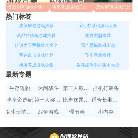
无双割草游戏合集
佛系养成游戏汇总
恐怖解谜游戏汇总
热门标签
烧脑解谜游戏推荐
宝可梦系列游戏大全
高品质移植游戏推荐
魔兽类型推荐
传说之下手机版本大全
国产恐怖游戏汇总
手速点击游戏推荐
飞车游戏推荐
换装养成游戏合集
生存战争手机版本大全
最新专题
生存逃脱
休闲战斗
第三人称赛车
挂机打装备
当皇帝选妃
第一人称射击
比奇堡题材手游
适合长期搬砖的手游
女生玩的跑酷游戏
战争游戏
慢节奏
小内存