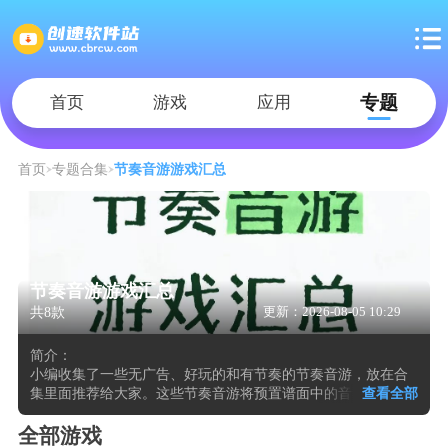
专题
首页
游戏
应用
首页
专题合集
节奏音游游戏汇总
节奏音游游戏汇总
共8款
更新：2026-08-05 10:29
简介：
小编收集了一些无广告、好玩的和有节奏的节奏音游，放在合
集里面推荐给大家。这些节奏音游将预置谱面中的音符转化为
查看全部
从屏幕上方下落或从中心向外扩散的视觉信号，玩家必须在毫
秒级的时间差内完成点击、长按、滑条或旋转等指定动作，每
全部游戏