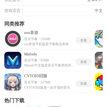
游戏语言：
中文
同类推荐
osu音游
音乐节奏 / 216MB
查看
osu音游手机版是节奏敲击类休闲游戏，依托动听旋律搭配多样下落音符构成核心玩乐形式，收录海量不同曲风曲目，曲风涵盖流行、动漫配乐等多种类型。osu音游手机版适配移动触屏设备的游玩形态，脱离固定设备限制，可随身开启节奏击打玩法，适配移动端触控交互逻辑，画面按键布局贴合手持握持使用习惯。游玩过程跟随音乐节拍触碰对应点位，把控按压滑动的时机就能完成关卡挑战。画面视觉效果层次丰富，击打反馈体感直观，还能自行调整游玩画面与音符样式，依靠听觉感知配合手部动作就能沉浸在律动氛围当中。
Malody
音乐节奏 / 95MB
查看
Malody中文版是音乐节奏类闯关游戏，游戏融合多类经典音游击打逻辑，沿用现成谱库开展练习，能自主编排音符排布打造专属曲目关卡。Malody中文版把软件原有外文界面、功能弹窗全部替换为本土文字，菜单提示与说明文本适配本土用语，消除外文阅读阻碍。游戏收纳不同曲风的乐曲资源，从舒缓纯音到动感流行曲目都有覆盖，游玩时跟随节拍点击对应点位完成对局。内置多种游玩模式切换选项，可按需调整判定标准与下落速率，满足循序渐进练习或是高强度挑战的不同需求。
CYTOID旧版
音乐节奏 / 247MB
查看
CYTOID旧版是一款开源的音乐节奏类游戏，核心玩法围绕在流动的音轨中准确击打不断下落的音符展开。游戏通过判定线的移动与旋转，将不同形状与速度的音符与音乐节拍精确对应，玩家需要在恰当的时机完成点击、滑动或长按等输入，以追求高分与全连击。CYTOID旧版游戏内置了从Lv.1到Lv.15的15个难度等级，曲风涵盖电子、摇滚、管弦等多种类型，既适合作为节奏感训练的载体，也能为硬核玩家提供高难度的挑战。
热门下载