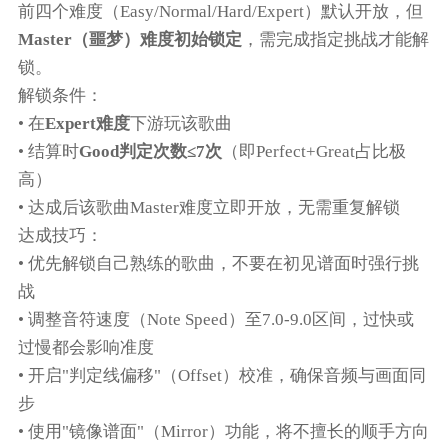
前四个难度（Easy/Normal/Hard/Expert）默认开放，但
Master（噩梦）难度初始锁定
，需完成指定挑战才能解
锁。
解锁条件：
• 在
Expert难度
下游玩该歌曲
• 结算时
Good判定次数≤7次
（即Perfect+Great占比极
高）
• 达成后该歌曲Master难度立即开放，无需重复解锁
达成技巧：
• 优先解锁自己熟练的歌曲，不要在初见谱面时强行挑
战
• 调整音符速度（Note Speed）至7.0-9.0区间，过快或
过慢都会影响准度
• 开启"判定线偏移"（Offset）校准，确保音频与画面同
步
• 使用"镜像谱面"（Mirror）功能，将不擅长的顺手方向