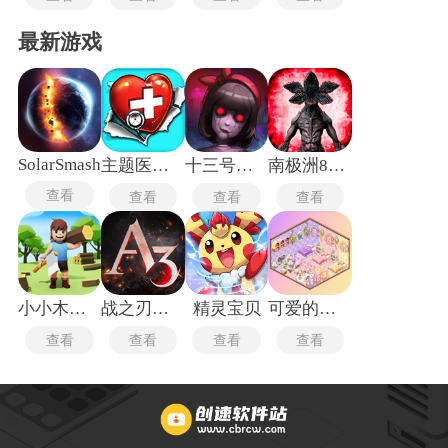
最新游戏
SolarSmash
主题医院单机版
十三号病院
南极洲88号
查看
查看
查看
查看
小小木材商
战之刃幸存者
精灵宝贝
可爱的房屋设计
查看
查看
查看
查看