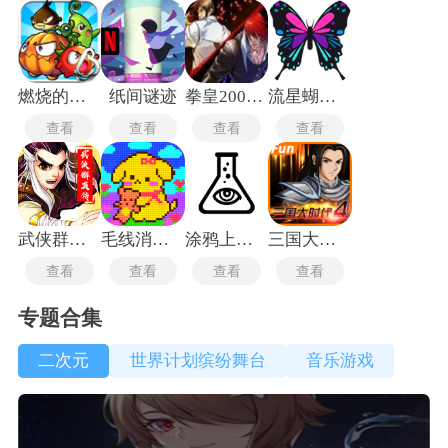
燃烧的蔬菜1老版本
纸间谜迹
拳皇2002魔幻二
流星蝴蝶剑9.07手机版
查看
查看
查看
查看
武侠群英传安卓版
毛线消不停
涂鸦上帝闪电
三国大时代四上帝版
查看
查看
查看
查看
专题合集
二次元
世界计划缤纷舞台
音乐游戏