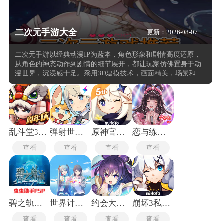
二次元手游大全
更新：2026-08-07
二次元手游以经典动漫IP为蓝本，角色形象和剧情高度还原，
从角色的神态动作到剧情的细节展开，都让玩家仿佛置身于动
漫世界，沉浸感十足。采用3D建模技术，画面精美，场景和角
色细节丰富，从光影效果到纹理质感，每一个细节都经过精心
打磨，视觉效果出色，令人眼前一亮。战斗系统创新，结合角
色技能与阵容搭配，玩家需要根据不同角色的特点和技能进行
策略布局，每一次战斗都充满了变数，策略性十足。角色养成
玩法多样，包括升级、装备、技能树等，玩家可以根据自己的
喜好和战斗风格，自由打造专属角色，体验成长的乐趣。
乱斗堂3手机版
弹射世界物语最新版
原神官服6.0版本
恋与练习生手游
查看
查看
查看
查看
碧之轨迹手机版
世界计划台服
约会大作战恋爱极限突破
崩坏3私人服
查看
查看
查看
查看