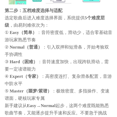
第二步：五档难度选择与适配
选定歌曲后进入难度选择界面，系统提供
5个难度层
级
，由易到难依次为：
①
Easy（简单）
：音符密度低，滑动少，适合零基础音
游玩家熟悉节奏
②
Normal（普通）
：引入双押和短滑条，开始考验双
手协调性
③
Hard（困难）
：音符速度加快，出现跨轨滑动，需
要一定读谱能力
④
Expert（专家）
：高密度连打、复杂滑条配置，音游
中阶水平
⑤
Master（噩梦/紫谱）
：极致密度、多指操作、变速
谱面，硬核玩家专属
新手建议从
Easy→Normal
起步，这两个难度既能熟悉
歌曲节奏，又能逐步提升手速和反应。不要急于挑战