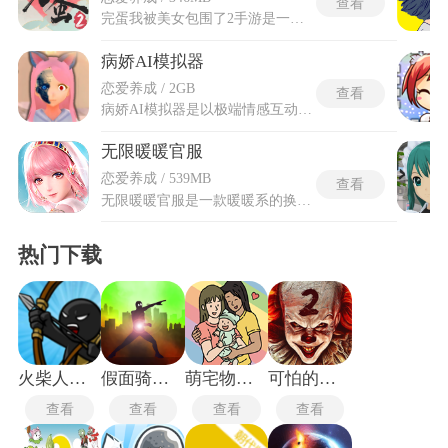
查看
完蛋我被美女包围了2手游是一款由Steam平台移植的古装情感悬疑网络真人互动影像游戏，也是完蛋我被美女包围了系列的正统续作。玩家将在剧情中意外穿越时空来到古代，卷入朝堂暗涌与江湖纷争，并与六位性格迥异的佳人相遇。完蛋我被美女包围了2手游通过高质量的实景拍摄与多线分支剧情，将权谋、探案与情感纠葛紧密融合，玩家在每一次对话选择与行动决策中，都会影响与佳人的关系走向，甚至决定故事的结局。
病娇AI模拟器
恋爱养成 / 2GB
查看
病娇AI模拟器是以极端情感互动为核心的角色模拟手游，玩家扮演被一位病娇美少女深爱的对象，每天醒来都会面对她甜腻又危险的关怀。游戏采用第一人称视角，可以在公寓、学校、街道等多个场景中自由移动，与不同角色对话、送礼或触发事件。病娇女主的行为会根据你的选择动态变化，如果与其他女性走得太近，她会露出黑化表情并降低好感度，如果主动陪伴、送她喜欢的礼物，她会展现温柔黏人的一面。病娇AI模拟器手机版是针对触屏交互深度定制的移动端版本，专为手机操作优化了全部互动方式。
无限暖暖官服
恋爱养成 / 539MB
查看
无限暖暖官服是一款暖暖系的换装玩法游戏，基于先进引擎打造出高清细腻的3D场景与精致人物建模。玩家将步入风土各异的奇幻国度，邂逅全新伙伴，携手踏上美好世界之约。游戏以换装与冒险为主线，可收集地图物资制作多样服装并自由装饰，还能自定义捏脸塑造专属角色。无限暖暖官服翱翔的祈愿纸鹤、疾驰的酒窖矿车、幽灵列车等奇趣载具与景象，让探索过程满载惊喜与浪漫，开启融合美学与冒险的独特旅程。换装与探索相辅相成，既满足创作欲望又不断带来新鲜场景与互动，整体氛围浪漫且充满惊喜，是热衷美学与冒险融合玩家的理想之境。
热门下载
火柴人战争遗产皮肤版
假面骑士全腰带模拟器
萌宅物语最新版
可怕的小丑2
查看
查看
查看
查看