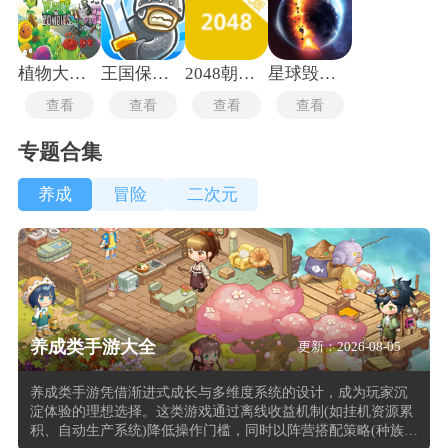
植物大战僵尸95版
王国保卫战1
2048朝代版
星球毁灭模拟器无广告版
查看
查看
查看
查看
专题合集
养成
冒险
二次元
养成类手游大全
更新：2026-08-05
养成类手游凭借渐进式成长与多维度系统的设计，成为玩家沉
淀体验的理想选择。这类游戏通过离线收益机制(如挂机资源累
积、自动生产系统)降低操作门槛，同时以阵营搭配策略(种族克