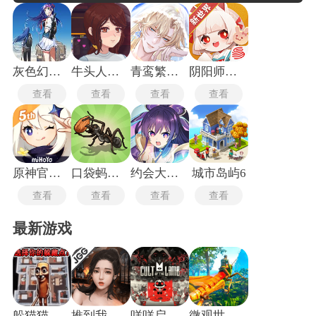
制、技能连锁)和多线养成体系(角色等级、装备精炼、心法参
悟)构建深度可玩性。玩家还可以通过「境界突破→装备强化→
技能搭配」的循环，逐步解锁新地图与玩法，形成投入到反馈
的正向循环。同时优质得作品通常具备版本迭代驱动的长线内
容，它通过赛季制玩法(跨服联赛、公会远征)提供持续目标，或
通过资料片引入新角色、新机制(如基因改造、龙语魔法)，保持
灰色幻影扳机第七卷
牛头人传说
青鸾繁华录
阴阳师妖怪屋
新鲜感。
查看
查看
查看
查看
原神官服6.0版本
口袋蚂蚁模拟器中文版
约会大作战恋爱极限突破
城市岛屿6
查看
查看
查看
查看
最新游戏
躲猫猫行动手机版
推到我总裁
咩咩启示录安卓版
微观世界生存