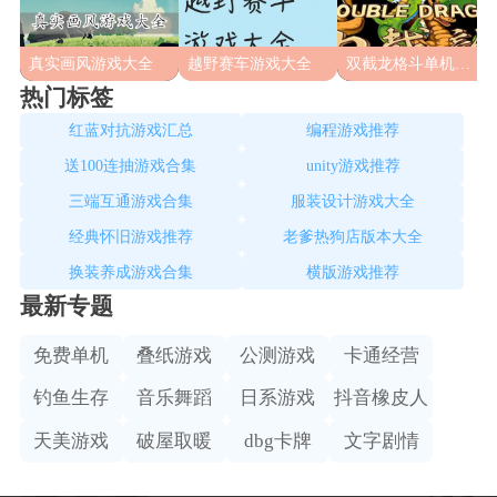
真实画风游戏大全
越野赛车游戏大全
双截龙格斗单机版本大全
热门标签
红蓝对抗游戏汇总
编程游戏推荐
送100连抽游戏合集
unity游戏推荐
三端互通游戏合集
服装设计游戏大全
经典怀旧游戏推荐
老爹热狗店版本大全
换装养成游戏合集
横版游戏推荐
最新专题
免费单机
叠纸游戏
公测游戏
卡通经营
钓鱼生存
音乐舞蹈
日系游戏
抖音橡皮人
天美游戏
破屋取暖
dbg卡牌
文字剧情