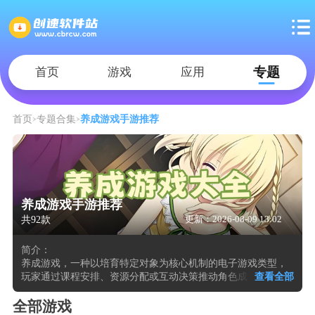
专题
首页
游戏
应用
首页
专题合集
养成游戏手游推荐
养成游戏手游推荐
共92款
更新：2026-08-09 13:02
简介：
养成游戏，一种以培育特定对象为核心机制的电子游戏类型，
玩家通过课程安排、资源分配或互动决策推动角色成长，最终
查看全部
依据数值判定多元结局。其核心魅力在于模拟真实培育过程，
涵盖人物、宠物、明星等对象，代表作包括《美少女梦工厂》
全部游戏