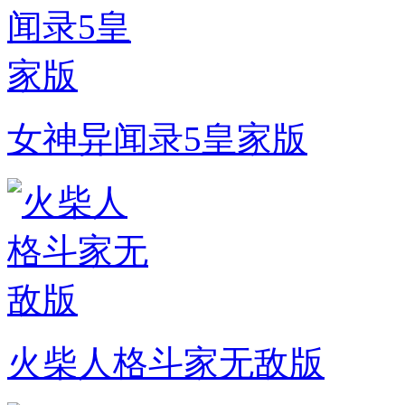
女神异闻录5皇家版
火柴人格斗家无敌版