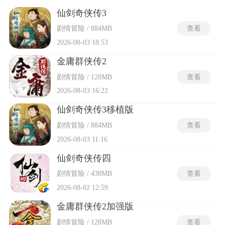
融入了中式美学表达，配合流畅的动作衔接与细腻的技能呈
现，让每一次冒险都能契合玩家对古代江湖的想象。不同职业
仙剑奇侠传3
拥有差异化的能力体系，开放世界的探索框架给予玩家足够的
剧情冒险 / 884MB
查看
行动空间，不用跟随固定流程推进游戏进度，可以自由选择成
长方向，或深入秘境挑战强敌，或游走城镇结交同好，在广阔
2026-08-03 18:53
天地间走出专属的侠客之路。
金庸群侠传2
剧情冒险 / 128MB
查看
2026-08-03 16:22
仙剑奇侠传3移植版
剧情冒险 / 884MB
查看
2026-08-03 11:16
仙剑奇侠传四
剧情冒险 / 438MB
查看
2026-08-02 12:59
金庸群侠传2加强版
剧情冒险 / 128MB
查看