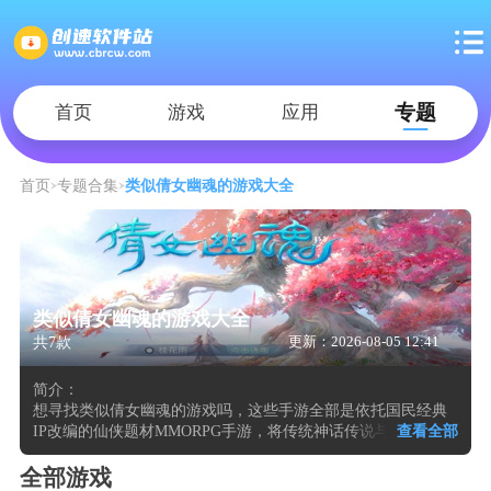
专题
首页
游戏
应用
首页
专题合集
类似倩女幽魂的游戏大全
类似倩女幽魂的游戏大全
共7款
更新：2026-08-05 12:41
简介：
想寻找类似倩女幽魂的游戏吗，这些手游全部是依托国民经典
IP改编的仙侠题材MMORPG手游，将传统神话传说与侠客成长
查看全部
路径融合，构建出兼具沉浸感与探索性的开放仙侠世界。游戏
保留了原作对仙侠文化的内核诠释，从场景搭建到角色设计都
全部游戏