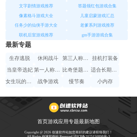
文字剧情游戏推荐
答题领红包游戏合集
像素格斗游戏大全
儿童启蒙游戏汇总
任务少的仙侠手游大全
老爹系列游戏推荐
联机后室游戏推荐
gm手游游戏合集
最新专题
生存逃脱
休闲战斗
第三人称赛车
挂机打装备
当皇帝选妃
第一人称射击
比奇堡题材手游
适合长期搬砖的手游
女生玩的跑酷游戏
战争游戏
慢节奏
小内存
首页
游戏
应用
专题
最新
地图
Copyright @ 2026 创速软件站如您有好的建议请联络我们！
All Rights 创速软件站 Reserved.
沪ICP备2025150898号-3