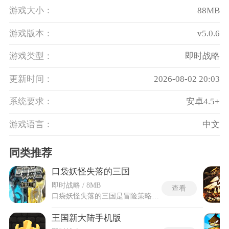
游戏大小：
88MB
游戏版本：
v5.0.6
游戏类型：
即时战略
更新时间：
2026-08-02 20:03
系统要求：
安卓4.5+
游戏语言：
中文
同类推荐
口袋妖怪失落的三国
即时战略 / 8MB
查看
口袋妖怪失落的三国是冒险策略游戏，游戏打破传统边界，将所有NPC替换为三国名将，并在收录386只宝可梦的基础上大幅扩容至493只，融入了合众地区等世代的精灵数据与妖精属性。扮演一名在蜀国新野城觉醒的训练师，与关羽、诸葛亮等人产生交集，通过捕捉、培育与指令交锋，亲自涉足官渡、赤壁等重塑后的战役现场。场景设计上实现了五张大型地图的无缝衔接，昼夜系统与夜间灯火跟随真实时间切换，增加了地图探索的沉浸感。口袋妖怪失落的三国GBA的战斗决策植入了互动反馈，不同的回答选择会将剧情引向不同分支，后期还能获取雷光剑、宣花斧等武器来增强队伍实力。
王国新大陆手机版