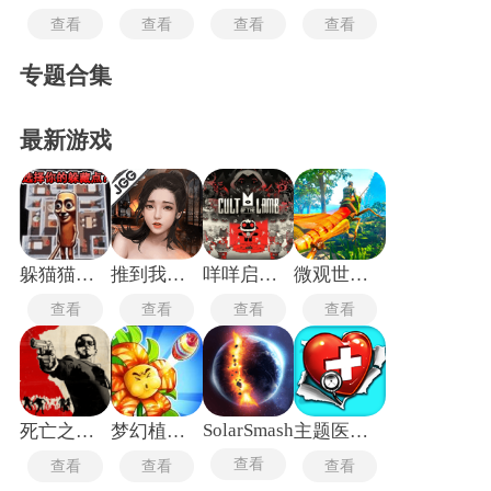
查看
查看
查看
查看
专题合集
最新游戏
躲猫猫行动手机版
推到我总裁
咩咩启示录安卓版
微观世界生存
查看
查看
查看
查看
SolarSmash
死亡之屋2重制版
梦幻植物城
主题医院单机版
查看
查看
查看
查看