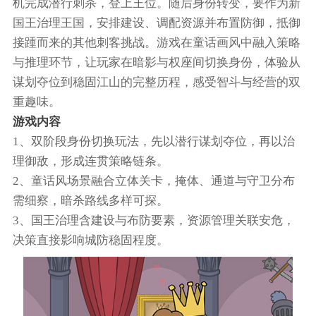
机完成潜行刺杀，登上王位。随后身份转变，要作为新
国王治理王国，安排建设、调配资源并布置防御，抵御
接踵而来的其他刺客挑战。游戏在童话画风中融入策略
与推理环节，让玩家在暗影与权座间切换身份，体验从
谋划夺位到稳固江山的完整历程，感受智斗与经营的双
重趣味。
游戏内容
1、双阶段身份切换玩法，先以潜行谋划夺位，再以治
理御敌，形成连贯策略链条。
2、童话风场景融合立体关卡，掩体、通道与守卫分布
需细察，暗杀路线多样可探。
3、国王治理含建设与布防要素，资源管理关联安危，
决策直接影响城防稳固程度。