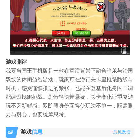
游戏测评
我要当国王手机版是一款在童话背景下融合暗杀与治国
双线的休闲益智游戏，玩家可在潜行关卡里推敲路线与
时机，感受谨慎推进的紧张，也能在登基后化身国王调
配建设抵御挑战。剧情轻快带悬疑，关卡变化让重复游
玩不乏新鲜感。双阶段身份互换使玩法不单一，既需眼
力与耐心，也要统筹思考。
游戏
信息
意见反馈