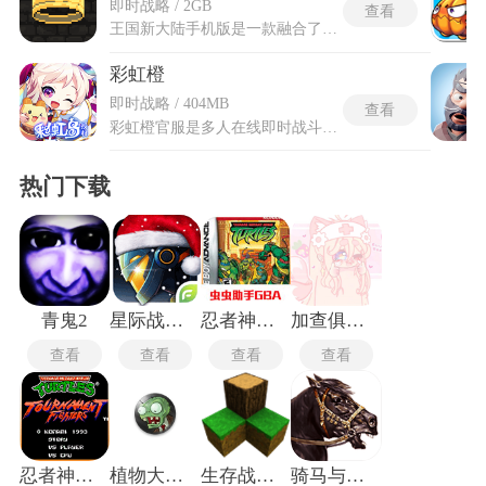
即时战略 / 2GB
查看
王国新大陆手机版是一款融合了策略、生存与轻度城市建设元素的横向卷轴冒险游戏。作为经典作品的续作，玩家将扮演一位流落的君主，从零开始建立自己的王国。你需要策马探索随机生成的大陆，招募流浪的民众，收集资源，并建造城墙、箭塔和农场等设施来巩固基地。然而，每当夜幕降临，贪婪的怪物便会从森林深处涌出，试图掠夺你的财富与王冠。游戏的核心循环在于白天发展、夜晚防御，在简洁的像素美术下蕴含着关于资源管理与战略规划的深度挑战。
彩虹橙
即时战略 / 404MB
查看
彩虹橙官服是多人在线即时战斗类冒险手游，整体采用饱满柔和的Q版卡通画面，搭配原汁原味的专属背景音乐，复刻了多款经典地图场景与人物形象。彩虹橙官服的所有更新内容、账号数据都由游戏开发方全权管控，不存在第三方渠道分流，账号资产与角色信息仅在官方体系内留存，不会出现渠道服数据不互通的情况。游戏搭建了完整的奇幻冒险世界观，涵盖多元职业体系、特色副本闯关、场景探索等丰富内容，从初始冒险营地到国风特色主城，每一处场景都经过精细打磨，让新体验者沉浸式感受奇幻冒险世界的独特乐趣。
热门下载
青鬼2
星际战争异形入侵最新版
忍者神龟安卓版
加查俱乐部可爱屋
查看
查看
查看
查看
忍者神龟格斗中文版
植物大战僵尸TV触控版
生存战争2.3插件版
骑马与砍杀2中文版