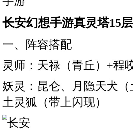
长安幻想手游真灵塔15
一、阵容搭配
灵师：天禄（青丘）+程
妖灵：昆仑、月隐天犬（
土灵狐（带上闪现）