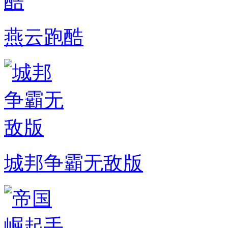
燕云跑酷
城邦争霸无敌版