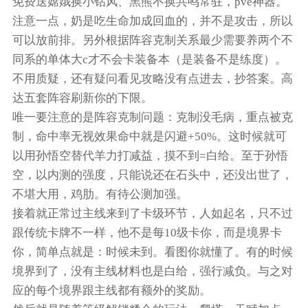
免费送嫦娥换小钻风、黑熊不换共鸣常驻，pve神器。
注意一点，奶是吃生命加成回血的，并不是攻击，所以
可以放前排。另外根据阵容克制关系最少需要养两个不
同系的单体大c才不会卡装备本（是装备不是练度）。
不用质疑，还有疑问看见攻略没有点进去，抄答案。高
达五套阵容刷新你的下限。
唯一要注意的是阵容克制问题：克制没毛病，重点被克
制，命中率无视效果命中就是闪避+50%。这时候就可
以用孙悟空替代羊力打减益，摸不到=白给。至于孙悟
空，以内测的强度，只能说还在石头中，还没出世了，
不堪大用，鸡肋。有待公测加强。
接着就正常过主线来到了卡级环节，人如起名，只不过
跟传统卡牌不一样，他不是每10级卡你，而是境界卡
你，简单点就是：时候未到。看图你就懂了。有的时候
境界到了，没有主线材料也是白给，强行减负。与之对
应的每个境界跟主线都有额外的奖励。