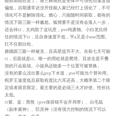
能前期猖狂罢了。唐三葬虽然是全体不可强化但速度值
偏低，后期通常还没开技能人家已经打上强化了，不可
强化可不是解除强化。燃心，只能随时间获取，都有的
情况下跟三眼一样尴尬。狐狸要不是没有会落人一步，
还会掉t2，太鸡肋了这玩意，pve纯废物。小白龙抗得
住的情况下t1，且自身速度不低，平a又是小aoe范围。
扛不住那白给。
嫦娥跟三眼一样被克，且高星提升不大。在前七天可能
t1，后面就是t2。唯一的用处就是爬塔。且攻击是不叠
加的只会延续。小旋风还能多一个位置可被替换。
没有的要么没出要么pvp下水道，pve可能当个替补用。
阎罗王速度低且获取程度比六耳还高，大概率第二个限
定或者观音限定。最主要的是必须三火才好使。性价比
太低。
t1紫、蓝：黑熊（pve保容错不会开局寄）、白毛鼠
（副本紫神）、巨灵神（没有强力控制的情况下可以