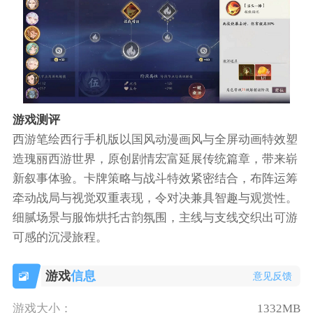
游戏测评
西游笔绘西行手机版以国风动漫画风与全屏动画特效塑
造瑰丽西游世界，原创剧情宏富延展传统篇章，带来崭
新叙事体验。卡牌策略与战斗特效紧密结合，布阵运筹
牵动战局与视觉双重表现，令对决兼具智趣与观赏性。
细腻场景与服饰烘托古韵氛围，主线与支线交织出可游
可感的沉浸旅程。
游戏
信息
意见反馈
游戏大小：
1332MB