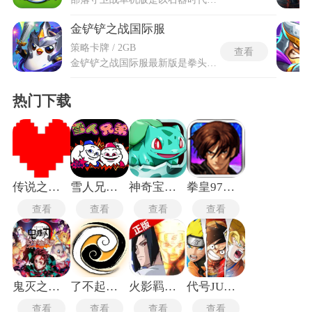
金铲铲之战国际服
策略卡牌 / 2GB
查看
金铲铲之战国际服最新版是拳头游戏推出的英雄联盟云顶之弈正版自走棋手游，主打全球玩家实时策略对抗，融合欧美卡通画风，能流畅运行。玩家以弈士身份参与8人对局，用金币招募英雄，靠运营与博弈决出胜者。保留经典自走棋核心，同时加入快速模式等多种玩法，节奏灵活，既能休闲娱乐也能硬核冲分。金铲铲之战国际服最新版支持跨国匹配，与全球玩家同台竞技，社交与竞技感融合。画质高清、英雄建模精致，战斗特效炫酷，兼顾策略性、趣味性与社交性的顶尖手游。
热门下载
传说之下手机版
雪人兄弟单机版
神奇宝贝起源手游
拳皇97手机版
查看
查看
查看
查看
鬼灭之刃火神血风谭手机版
了不起的修仙模拟器
火影羁绊2.3
代号JUMP手游
查看
查看
查看
查看