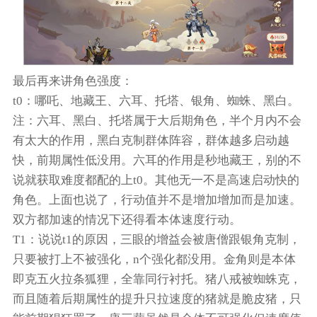
最后再来讲角色强度：
t0：哪吒、地藏王、六耳、托塔、银角、蜘蛛、黑白。
注：六耳、黑白、托塔属于大后期角色，半个月内不会
有太大的作用，黑白克制群体阵容，群体越多启动越
快，前期属性低没用。六耳的作用是秒地藏王，别的不
说就获取难度都配的上t0。其他无一不是高速启动快的
角色。上面也说了，行动值并不是增加增加而是加速。
双方都加速的情况下还得看本体速度行动。
T1：说说t1的原因，三眼的增益会被唐僧跟银角克制，
只要被打上不被强化，n个强化都没用。金角则是本体
即克五火拉条狐狸，全靠同行衬托。猪八戒被蜘蛛克，
而且随着后期属性的提升只拉速度的猪就是脆皮猪，只