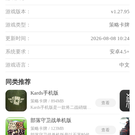
游戏版本：
v1.27.95
游戏类型：
策略卡牌
更新时间：
2026-08-08 10:24
系统要求：
安卓4.5+
游戏语言：
中文
同类推荐
Kards手机版
策略卡牌 / 894MB
查看
Kards手机版是一款将二战硝烟与卡牌策略完美融合的军事题材手游，让玩家化身前线指挥官在方寸牌桌之上运筹帷幄决胜千里。Kards手机版用精美的历史插画与流畅的动态效果，重现了坦克集群推进与战机俯冲轰炸的震撼战争场面，每一张卡牌都承载着那段波澜壮阔历史的厚重质感。在Kards手机版中，玩家需要精心调配由步兵坦克火炮与空军组成的多兵种部队，在有限资源下做出最合理的战术决策，既要猛攻敌方基地又要确保己方阵地固若金汤，感受激烈的策略对战乐趣。
部落守卫战单机版
策略卡牌 / 123MB
查看
部落守卫战单机版是以石器时代为背景的策略塔防类手游，玩家将化身部落统领，扎根原始部落领地，直面野兽部族、蛮荒怪物的轮番进攻，依靠搭建防御工事、培育专属英雄守住部落防线。部落守卫战单机版全程不需要和其他玩家联动游玩，所有游戏数据本地保存，玩家可以自主把控游戏进度，随时随地自由闯关。游戏搭载Q版原始风画面，场景还原丛林、部落营地等原生态地貌，各类防御建筑和怪物造型贴合史前世界观。玩家要临场调整防御塔布局应对多变敌军，也要积攒物资升级部落建筑、强化作战单位。