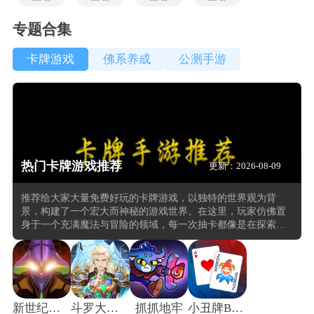
专题合集
卡牌游戏
佛系养成
公测手游
热门卡牌游戏推荐
更新：2026-08-09
推荐给大家大量免费好玩的卡牌游戏，以独特的世界观为背
景，构建了一个宏大而神秘的游戏世界。在这里，玩家仿佛置
身于一个充满魔法与冒险的领域，每一次抽卡都像是在探索未
知的宝藏，每一场对战都是智慧与勇气的较量。玩家在卡牌收
集与搭配的过程中，能够体验到无尽的乐趣。游戏的难度曲线
设计得恰到好处，无论是新手玩家还是资深卡牌爱好者，都能
在其中找到属于自己的挑战与成就感。
新世纪福音战士破晓
斗罗大陆逆转时空
抓抓地牢
小丑牌Balatro安卓版