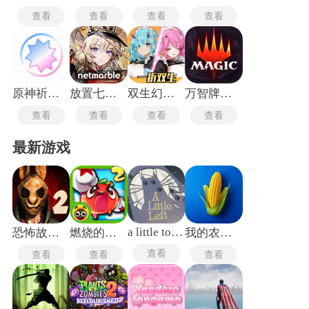
查看
查看
查看
查看
原神祈愿模拟器
放置七骑士
双生幻想手机版
万智牌竞技场
查看
查看
查看
查看
最新游戏
a little to the left
恐怖故事2萨曼莎
燃烧的蔬菜2老版本
我的农场无广告版
查看
查看
查看
查看