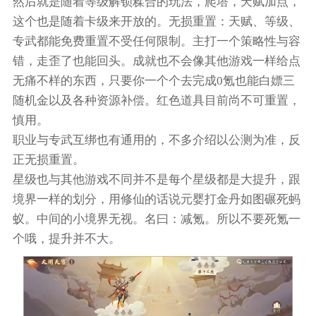
然后就是随着等级解锁糅合的玩法，爬塔，天赋加点，
这个也是随着卡级来开放的。无损重置：天赋、等级、
专武都能免费重置不受任何限制。主打一个策略性与容
错，走歪了也能回头。成就也不会像其他游戏一样给点
无痛不样的东西，只要你一个个去完成0氪也能白嫖三
随机金以及各种资源补偿。红色道具目前尚不可重置，
慎用。
职业与专武互绑也有通用的，不多介绍以公测为准，反
正无损重置。
星级也与其他游戏不同并不是每个星级都是大提升，跟
境界一样的划分，用修仙的话说元婴打金丹如图碾死蚂
蚁。中间的小境界无视。名曰：减氪。所以不要死氪一
个哦，提升并不大。