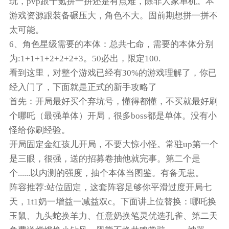
玩，pvp跟千氪拼一拼还是有点难，除非人家单机。本
游戏资源跟装备碾压大，角色不大。固前期想拼一拼不
太可能。
6、角色星级需要的本体：总共七命，需要的本体分别
为:1+1+1+2+2+2+3。50必出，限定100.
看到这里，对整个游戏已经有30%的游戏理解了，你已
经入门了，下面就是正式的新手攻略了
首先：开局最好买个弃坑号，懂得都懂，不买就最好刷
个哪吒（最强单体）开局，很多boss都是单体。没有小
怪给你刷经验。
开局固定金红孩儿开局，不要大惊小怪。常驻up第一个
是三眼，很强，送的招募卷抽他就完事。第二个是
个......以内测的强度，抽个本体当图鉴。有备无患。
阵容推荐:站位固定，这套阵容足够你平滑过度开局七
天，1t1奶一增益一减益双c。下面讲上位替换：哪吒换
玉鼠、九头蛇换羊力、任意奶换笔灵优选孔雀、第二天