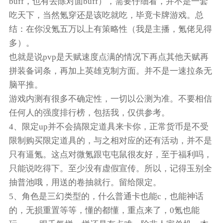
buff，也有去除对面buff），需要仔细看，并不是一套
吃天下，当然氪穿还是该吃就吃，毕竟卡牌游戏。总
结：在你没氪五万以上有策略性（我是主播，氪佬见得
多）。
也就是说pvp是天赋速度点满的情况下再点其他天赋再
拼装备词条，再加上英雄克制方面。并不是一速拉条无
脑平推。
游戏内测有很多不确定性，一切以公测为准。不要相信
任何人的强度排行榜，包括我，仅供参考。
4、限定up并不会搞限定道具来卡你，正常货币是不受
限制购买限定道具的，与之相对应的还有活动，并不是
只有逼氪。这点对微氪跟屯屯鼠很友好，至于福利吗，
只能说吃得下。至少没有虚假宣传。所以，记得玉别全
抽普池哦，用送的卷抽就行。留给限定。
5、角色是三幻类型的，什么普通卡也能c，也能神话
的，无损重置等等，懂的都懂，重点来了，0氪也能