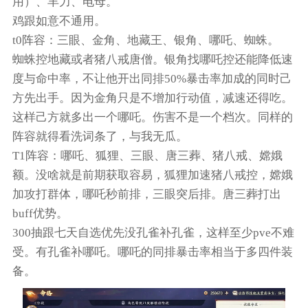
用）、羊力、电母。
鸡跟如意不通用。
t0阵容：三眼、金角、地藏王、银角、哪吒、蜘蛛。
蜘蛛控地藏或者猪八戒唐僧。银角找哪吒控还能降低速
度与命中率，不让他开出同排50%暴击率加成的同时己
方先出手。因为金角只是不增加行动值，减速还得吃。
这样己方就多出一个哪吒。伤害不是一个档次。同样的
阵容就得看洗词条了，与我无瓜。
T1阵容：哪吒、狐狸、三眼、唐三葬、猪八戒、嫦娥
额。没啥就是前期获取容易，狐狸加速猪八戒控，嫦娥
加攻打群体，哪吒秒前排，三眼突后排。唐三葬打出
buff优势。
300抽跟七天自选优先没孔雀补孔雀，这样至少pve不难
受。有孔雀补哪吒。哪吒的同排暴击率相当于多四件装
备。