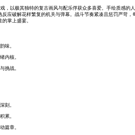
横版闯关游戏，以极其独特的复古画风与配乐俘获众多喜爱。手绘质
熟反应破解花样繁复的机关与弹幕。战斗节奏紧凑且惩罚严苛，
性的掌上盛宴。
术韵味。
情绪内核。
究与挑战。
贵深刻。
力积累。
互动篇章。