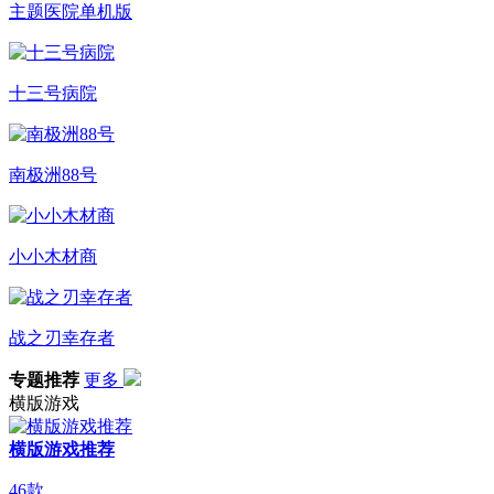
主题医院单机版
十三号病院
南极洲88号
小小木材商
战之刃幸存者
专题推荐
更多
横版游戏
横版游戏推荐
46
款