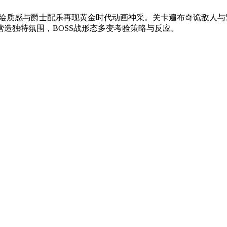
戏，手绘质感与爵士配乐再现黄金时代动画神采。关卡遍布奇诡敌
造独特氛围，BOSS战形态多变考验策略与反应。