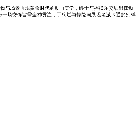
感的人物与场景再现黄金时代的动画美学，爵士与摇摆乐交织出律动
每一场交锋皆需全神贯注，于绚烂与惊险间展现老派卡通的别样