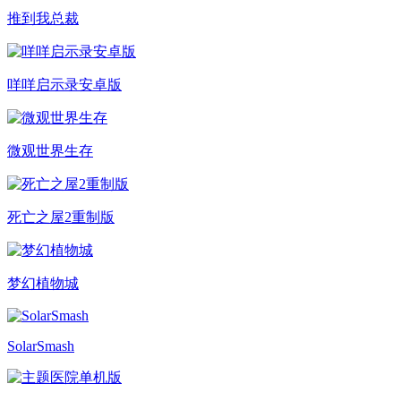
推到我总裁
咩咩启示录安卓版
微观世界生存
死亡之屋2重制版
梦幻植物城
SolarSmash