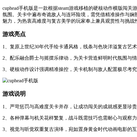
cuphead手机版是一款根据steam游戏移植的硬核动作
氛围。关卡中遍布奇诡敌人与连环险境，需凭借精准操作与娴
魅力，为热衷高难度与复古美学的玩家奉上兼具观赏性与挑战
游戏亮点
1、复原上世纪30年代手绘卡通风格，线条与色块洋溢复古艺
2、配乐融合爵士与摇摆乐律动，为关卡营造鲜明时代氛围与
3、硬核动作设计强调精准操控，关卡机制与敌人配置极尽考
游戏说明
1、严苛惩罚与高难度关卡并存，让成功闯关的成就感更显珍
2、各种弹幕与机关花样繁复，战斗既需技巧也需耐心与观察
3、视觉与听觉双重复古演绎，宛如置身黄金时代动画电影的