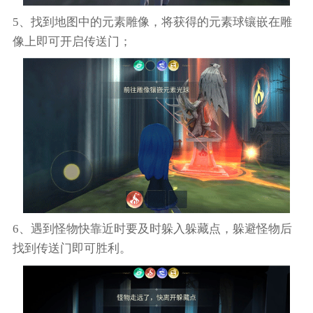
5、找到地图中的元素雕像，将获得的元素球镶嵌在雕
像上即可开启传送门；
6、遇到怪物快靠近时要及时躲入躲藏点，躲避怪物后
找到传送门即可胜利。