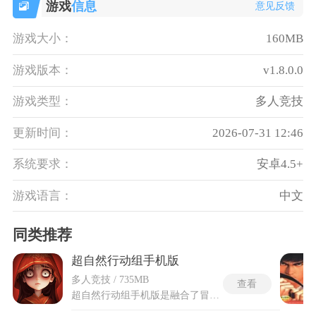
游戏
信息
意见反馈
游戏大小：
160MB
游戏版本：
v1.8.0.0
游戏类型：
多人竞技
更新时间：
2026-07-31 12:46
系统要求：
安卓4.5+
游戏语言：
中文
同类推荐
超自然行动组手机版
多人竞技 / 735MB
查看
超自然行动组手机版是融合了冒险探索与团队协作的多人联机游戏，背景设定在一家专门处理神秘事件的超自然公司。玩家与另外3人组成一支探险小队，共同深入精绝古城、古蜀遗迹、昆仑秘境等中式恐怖场景，在错综复杂的古墓迷宫中一边对抗鬼新娘、提线木偶、地龙等狰狞怪物，一边破解重重机关并搜寻龙珠、圣杯、雪莲等高价值宝物。每次行动的目标简单直接，公司只认带回的物品，收集到的宝藏越多越珍贵，上交后的回报就越丰厚。装备体系按用途拆分为探索、进攻与支援三条独立品类，短管猎枪负责正面输出、手电筒照亮黑暗角落、铲子加速挖掘棺椁，小队成员根据携带的装备自然分化出探路、战斗与辅助等分工角色。