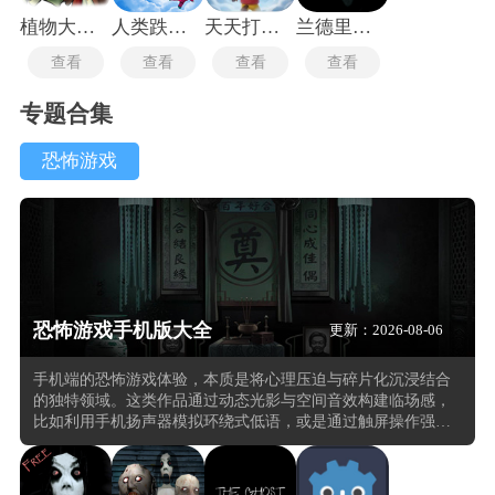
植物大战僵尸玩梗版
人类跌落梦境
天天打雪仗
兰德里纳河的地下室
查看
查看
查看
查看
专题合集
恐怖游戏
恐怖游戏手机版大全
更新：2026-08-06
手机端的恐怖游戏体验，本质是将心理压迫与碎片化沉浸结合
的独特领域。这类作品通过动态光影与空间音效构建临场感，
比如利用手机扬声器模拟环绕式低语，或是通过触屏操作强化
“亲手揭开秘密” 的代入感。相较于主机端，移动端的优势在于
能随时随地触发紧张体验。在玩这类的恐怖游戏中玩家需要在
有限视野中收集线索(如褪色的日记残页、闪烁的监控画面)，同