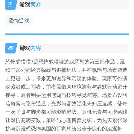
游戏
简介
恐怖游戏
游戏
内容
恐怖躲猫猫3是恐怖躲猫猫游戏系列的第三部作品，延
续了系列的经典躲藏与追捕玩法，并在氛围与场景塑造
上更进一步，带来更加诡异和沉浸的体验。玩家可扮演
躲藏者或追捕者，前者需借助环境遮蔽与静默行动避开
搜寻，后者则要运用感知与技巧寻觅踪迹。场景布设幽
暗角落与隐秘通道，光影与音效强化未知压迫感，使每
一次呼吸与脚步都可能影响局势。随机元素与可变路线
让对抗充满变数，策略与心理博弈交织，为热衷紧张对
抗与沉浸式恐怖氛围的玩家构筑出步步惊心的追逐舞