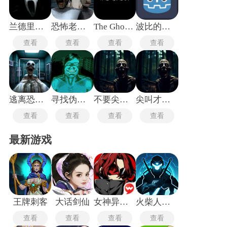
时应对资源管理的压力，手电筒电量、道具耐久度等数值的微
妙变化，往往成为决定生死的关键。
兰德里纳河的地下室
恐怖老奶奶3手机版
The Ghost中文版
波比的游戏时间第0章
查看
查看
查看
查看
逃离恐怖医院
寻找伪人完整版
不要尖叫联机版
尖叫才能奔跑
查看
查看
查看
查看
最新游戏
王牌刺客
大话剑仙
女神异闻录5皇家版
火柴人格斗家无敌版
查看
查看
查看
查看