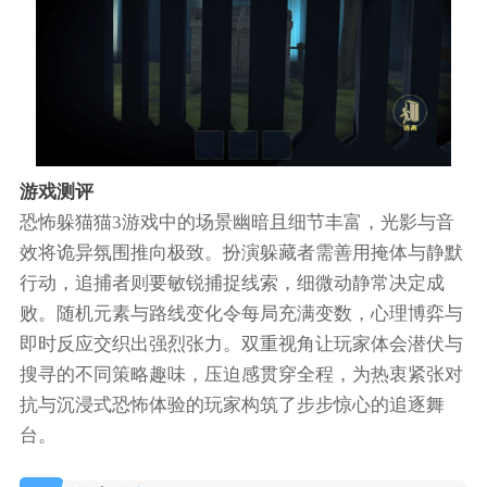
游戏测评
恐怖躲猫猫3游戏中的场景幽暗且细节丰富，光影与音
效将诡异氛围推向极致。扮演躲藏者需善用掩体与静默
行动，追捕者则要敏锐捕捉线索，细微动静常决定成
败。随机元素与路线变化令每局充满变数，心理博弈与
即时反应交织出强烈张力。双重视角让玩家体会潜伏与
搜寻的不同策略趣味，压迫感贯穿全程，为热衷紧张对
抗与沉浸式恐怖体验的玩家构筑了步步惊心的追逐舞
台。