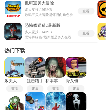
数码宝贝大冒险
多人竞技 / 263MB
查看
数码宝贝大冒险是怀旧向角色扮演类游戏，每名主角的搭档数码兽遵循从幼年期至究极体的完整进化链条，并且所有进化过程都有原版3D重制动效。数码兽在战场上能随时消耗SP进行战斗中进化，能力立即得到大幅增强。进化时机完全由玩家选择，并且进化后的强攻消耗与退化后的SP不重复计算，提升了战术层次。数码宝贝大冒险战斗胜利后角色会回复全部血量与SP值，省去了反复回存档点的耗时操作。好感度系统决定角色间的连携攻击概率与究极体解锁，通过地图对话选择影响亲密度。高好感不仅会触发额外助战，还会影响到后期能否开启强大的联机合体进化。
恐怖躲猫猫2最新版
多人竞技 / 140MB
查看
恐怖躲猫猫2最新版是多人在线非对称竞技玩法手游，采用1名抓捕者对抗4名躲藏者的经典对抗模式，强调团队协作与策略博弈。抓捕者拥有全图感知技能，扮演具备特殊能力的恐怖BOSS，负责追捕所有躲藏者。躲藏者团队需利用地图环境隐蔽身迹，通过收集6颗宝石完成任务，互相配合共同启动逃生大门。恐怖躲猫猫2安卓最新版构建了废弃医院、古堡地牢、午夜学校等多主题阴森地图，每个场景设置隐藏密室与互动机关。最新版全场景采用3D暗黑风格渲染，配合追逐时心跳加速与屏幕裂痕等细节特效，将躲避逃脱的压迫感真实传递。
热门下载
戴夫大战僵尸m木糖m
狙击猎手
标本零联机版
骨头镇中文版
查看
查看
查看
查看