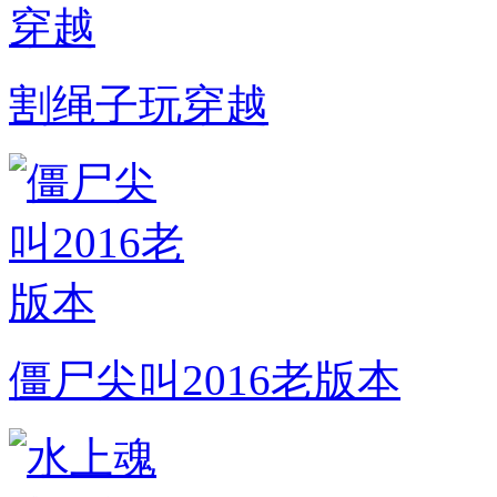
割绳子玩穿越
僵尸尖叫2016老版本