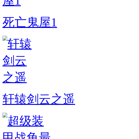
死亡鬼屋1
轩辕剑云之遥