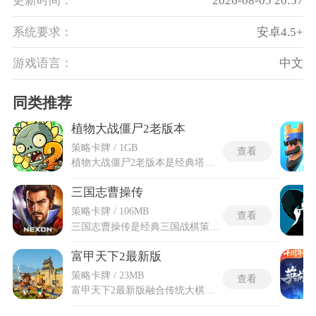
更新时间：
2026-08-05 20:57
系统要求：
安卓4.5+
游戏语言：
中文
同类推荐
植物大战僵尸2老版本
策略卡牌 / 1GB
查看
植物大战僵尸2老版本是经典塔防类游戏，时空设定覆盖神秘埃及、海盗港湾、狂野西部等十余个主线世界。植物图鉴收录近300款玩法各异的植物，每一款植物都拥有独立的攻击方式与特殊能力。植物大战僵尸2的僵尸阵营同样完成全面升级，海盗僵尸和木乃伊僵尸与未来僵尸等百余种个性十足的敌方单位在不同时空等待挑战。能量豆机制是二代最核心的创新设计，植物使用后释放威力强大的大招。老版本的神器道具系统在战局中提供额外的战术选择，植物养成链条包含升阶与挂件加成等多条成长路径。BOSS挑战环节由僵尸博士坐镇，每一场BOSS战的攻击模式和机制设计各不相同。
三国志曹操传
策略卡牌 / 106MB
查看
三国志曹操传是经典三国战棋策略冒险类游戏，游戏以三国乱世为核心背景，全程围绕曹操的争霸之路展开叙事，兼顾正统历史桥段与原创幻想剧情分支。三国志曹操传手机版适配移动端设备，复刻端游核心玩法与故事脉络，同时针对手机操作习惯优化了画面适配与战斗交互模式。主打回合制战棋对战模式，融入兵种克制、剧情抉择等多重玩法，摒弃固化闯关套路，每一场对战都需要自主排布阵容、规划走位。内容怀旧质感与全新游玩体验，策略丰富，剧情自由度高，玩家沉浸式体验三国争霸的谋略博弈过程。
富甲天下2最新版
策略卡牌 / 23MB
查看
富甲天下2最新版融合传统大棋盘行进模式与三国历史人物故事，以三国各路主公为核心游玩角色，整体游玩逻辑围绕地盘争夺、资源积累、城池经营展开。富甲天下2最新版新增专属剧情支线与对局场景，同时优化画面呈现质感，补足原版缺失的互动机制，整体游玩体验相比旧版本更加完整流畅。对局开启后玩家依靠掷骰子的方式在地图内移动，抵达不同地块会触发购地、触发随机奇遇等各类事件。地块分为主城、野外据点、特殊秘境三类，占领地块后可持续收取途经对手的赋税，不断扩充自身金银粮草储备。