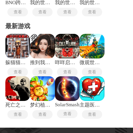
BNO跨界对决1.3.1
我的世界网易版
我的世界暮色森林
我的世界0.14
查看
查看
查看
查看
最新游戏
躲猫猫行动手机版
推到我总裁
咩咩启示录安卓版
微观世界生存
查看
查看
查看
查看
SolarSmash
死亡之屋2重制版
梦幻植物城
主题医院单机版
查看
查看
查看
查看