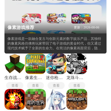
像素游戏推荐
更新：2026-08-06
像素游戏是一款融合复古与创新元素的数字娱乐产品，其独特
的像素风格仿佛将玩家带回了电子游戏的黄金时代，但又通过
现代技术赋予了全新的生命力。在简洁的像素画面背后，隐藏
着复杂而精妙的游戏机制，玩家可以在看似简单的方块世界中
体验到深度的策略与挑战。像素游戏不仅是一种娱乐方式，更
是一种文化的传承与创新，以独特的艺术风格和玩法吸引了全
球众多玩家的关注，成为数字游戏领域中不可或缺的一部分。
生存战争2.3插件版
像素生存者2
迷你枪战精英官服
龙珠斗士Z手机版
查看
查看
查看
查看