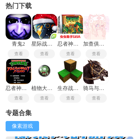
热门下载
青鬼2
星际战争异形入侵最新版
忍者神龟安卓版
加查俱乐部可爱屋
查看
查看
查看
查看
忍者神龟格斗中文版
植物大战僵尸TV触控版
生存战争2.3插件版
骑马与砍杀2中文版
查看
查看
查看
查看
专题合集
像素游戏