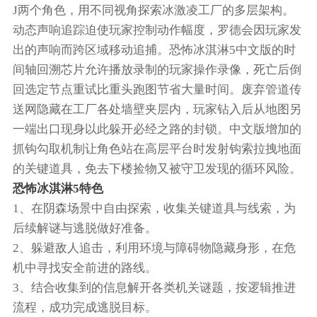
J两个角色，用不同视角探索冰激凌工厂的多层架构。
动态声响追踪迫使玩家控制动作幅度，罗德会因玩家发
出的声响而跨区域移动追捕。恐怖冰淇淋5中文版的时
间轴回溯芯片允许播放录制的玩家操作录像，死亡后倒
回选定节点重试比重头跑图节省大量时间。废弃管道传
送网隐藏在工厂各处墙壁夹层内，玩家钻入后从地图另
一端出口现身以此躲开必经之路的封锁。中文版增加的
抓钩勾取机制让角色站在高层平台时发射钩索拉拽地面
的关键道具，免去下楼捡物又被守卫发现的循环风险。
恐怖冰淇淋5特色
1、在阴森场景中自由探索，收集关键道具与线索，为
后续解谜与逃脱做好准备。
2、躲避敌人追击，利用环境与障碍物隐藏身形，在危
机中寻找安全前进的路线。
3、结合收集到的信息解开各类机关谜题，按逻辑推进
流程，成功完成逃脱目标。