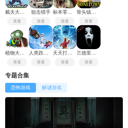
戴夫大战僵尸m木糖m
狙击猎手
标本零联机版
骨头镇中文版
查看
查看
查看
查看
植物大战僵尸玩梗版
人类跌落梦境
天天打雪仗
兰德里纳河的地下室
查看
查看
查看
查看
专题合集
恐怖游戏
解谜游戏