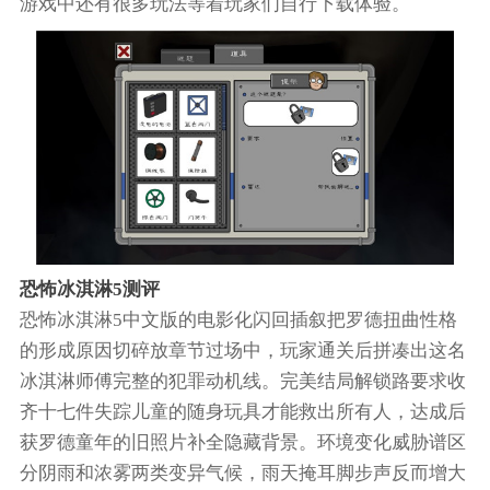
游戏中还有很多玩法等着玩家们自行下载体验。
恐怖冰淇淋5测评
恐怖冰淇淋5中文版的电影化闪回插叙把罗德扭曲性格
的形成原因切碎放章节过场中，玩家通关后拼凑出这名
冰淇淋师傅完整的犯罪动机线。完美结局解锁路要求收
齐十七件失踪儿童的随身玩具才能救出所有人，达成后
获罗德童年的旧照片补全隐藏背景。环境变化威胁谱区
分阴雨和浓雾两类变异气候，雨天掩耳脚步声反而增大