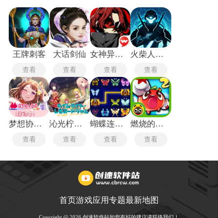
王牌刺客
大话剑仙
女神异闻录5皇家版
火柴人格斗家无敌版
查看
查看
查看
查看
梦想协奏曲
沁光柠檬即兴曲
蝴蝶连连看
燃烧的蔬菜2经典版
查看
查看
查看
查看
首页
游戏
应用
专题
最新
地图
Copyright @ 2026 创速软件站如您有好的建议请联络我们！