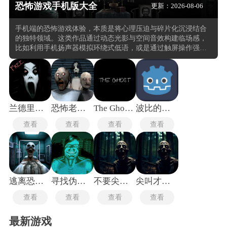
恐怖游戏手机版大全
更新：2026-08-06
手机端的恐怖游戏体验，本质是将心理压迫与碎片化沉浸结合
的独特领域。这类作品通过动态光影与空间音效构建临场感，
比如利用手机扬声器模拟环绕式低语，或是通过触屏操作强化
“亲手揭开秘密” 的代入感。相较于主机端，移动端的优势在于
能随时随地触发紧张体验。在玩这类的恐怖游戏中玩家需要在
有限视野中收集线索(如褪色的日记残页、闪烁的监控画面)，同
时应对资源管理的压力，手电筒电量、道具耐久度等数值的微
妙变化，往往成为决定生死的关键。
兰德里纳河的地下室
恐怖老奶奶3手机版
The Ghost中文版
波比的游戏时间第0章
查看
查看
查看
查看
逃离恐怖医院
寻找伪人完整版
不要尖叫联机版
尖叫才能奔跑
查看
查看
查看
查看
最新游戏