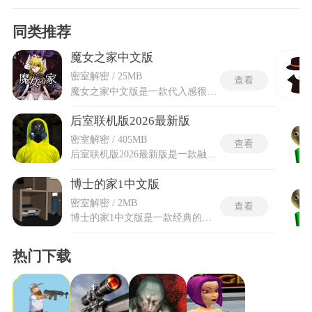
同类推荐
魔女之家中文版
密室解密 / 25MB
查看
魔女之家中文版是一款代入感很强的恐怖冒险解谜游戏，玩家将扮演少女薇奥拉，偶然踏入一座神秘豪宅，必须步入其可鄙深处探寻凶恶往事。途中遍布诡异场景与隐藏线索，需细致观察环境、收集物件并推理关联，解开环环相扣的谜题，方能在重重险境中找到生路。氛围压抑且充满暗示，光影与音效强化心理压迫，使探索既考验智慧也挑战胆识。剧情随解谜推进层层揭开，真相与危险交织，引导玩家在恐惧与求生间前行。整体以情境悬疑与谜题逻辑见长，为热衷恐怖解谜与故事挖掘的玩家提供一段步步惊心的幽暗旅程。
后室联机版2026最新版
密室解密 / 405MB
查看
后室联机版2026最新版是一款融合恐怖解谜与多人协作的沉浸式密室逃脱游戏，玩家需在阴森诡异的“后室”空间中探索未知房间，通过解密线索、规避陷阱完成逃生挑战。游戏以暗黑画风与非线性地图设计为核心特色，每个关卡的布局随机生成，玩家可借助近距离语音聊天功能实时交流情报，共同应对突如其来的怪物袭击与环境变化。游戏内置作弊菜单(如无敌模式、鬼怪减速)为玩家提供灵活策略选择，同时支持单人模式与加速器联机。
博士的家1中文版
密室解密 / 2MB
查看
博士的家1中文版是一款经典的第一人称解谜冒险游戏，由独立开发者原创制作，并经汉化团队完整翻译，为中文玩家呈现原汁原味的剧情体验。玩家将扮演一名机智的侦探，受委托前往一座气氛诡秘的博士宅邸调查失踪案件。在探索过程中，你需要仔细搜寻每一个房间，寻找隐藏的线索、道具与机关，破解层层谜题，逐步揭开博士家中埋藏的秘密。博士的家1中文版以细致的2D画面和精巧的场景设计著称，谜题类型丰富，逻辑严密，既有物品组合的巧思，也有环境互动的惊喜，带给玩家沉浸而富有挑战的冒险旅程。
热门下载