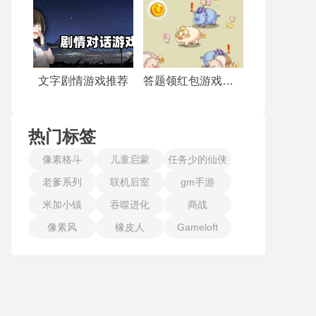
文字剧情游戏推荐
答题领红包游戏合集
热门标签
像素格斗
儿童启蒙
任务少的仙侠
老爹系列
联机后室
gm手游
手游
米加小镇
吞噬进化
商战
像素风
橡皮人
Gameloft