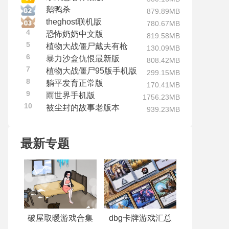
鹅鸭杀
879.89MB
theghost联机版
780.67MB
4
恐怖奶奶中文版
819.58MB
5
植物大战僵尸戴夫有枪
130.09MB
6
暴力沙盒仇恨最新版
808.42MB
7
植物大战僵尸95版手机版
299.15MB
8
躺平发育正常版
170.41MB
9
雨世界手机版
1756.23MB
10
被尘封的故事老版本
939.23MB
最新专题
破屋取暖游戏合集
dbg卡牌游戏汇总