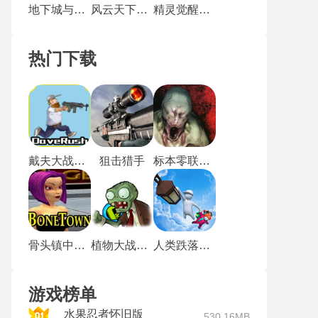
地下城与勇士韩服
风云天下会无名版
精灵觉醒手机版
热门下载
戴夫大战僵尸m木糖m
狙击猎手
标本零联机版
骨头镇中文版
植物大战僵尸玩梗版
人类跌落梦境
游戏榜单
水果忍者怀旧版
530.16MB