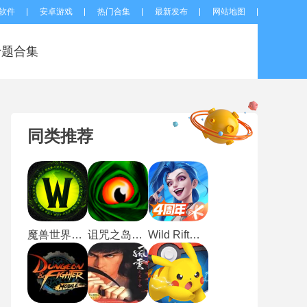
软件
安卓游戏
热门合集
最新发布
网站地图
专题合集
同类推荐
魔兽世界怀旧服60版
诅咒之岛最新版
Wild Rift安卓版