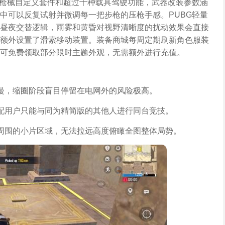
套枪械自定义套件和超过十种载具驾驶功能，武器改装参数涵
中可以反复试射并微调每一把步枪的压枪手感。PUBG轻量
昼夜交替逻辑，雨雾和黄昏对视野清晰度的扰动效果会直接
额外设置了滑索移动装置。装备商城每周定期刷新角色服装
可免费领取部分限时主题外观，无需额外进行充值。
慢，缩圈阶段盲目停留在电网外的风险极高。
配用户只能与同为精简版的其他人进行同台竞技。
周围的小片区域，无法拉远高度俯瞰全图整体局势。