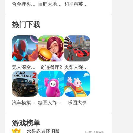
合金弹头单机版
血腥大地安卓版
和平精英云游戏秒玩版
热门下载
无人深空最新版
奇迹餐厅2
火柴人绳索英雄1
汽车模拟器2019
糖豆人终极淘汰赛
乐园大亨
游戏榜单
水果忍者怀旧版
530.16MB