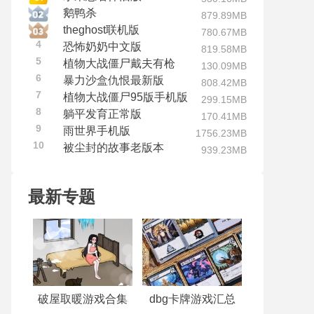
鹅鸭杀
879.89MB
theghost联机版
780.67MB
4
恐怖奶奶中文版
819.58MB
5
植物大战僵尸戴夫有枪
130.09MB
6
暴力沙盒仇恨最新版
808.42MB
7
植物大战僵尸95版手机版
299.15MB
8
躺平发育正常版
170.41MB
9
雨世界手机版
1756.23MB
10
被尘封的故事老版本
939.23MB
最新专题
破屋取暖游戏合集
dbg卡牌游戏汇总