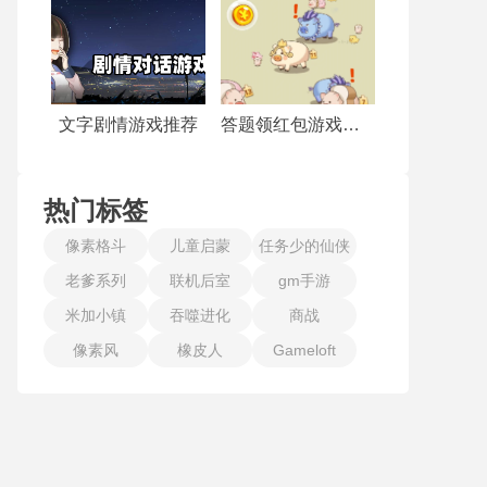
文字剧情游戏推荐
答题领红包游戏合集
热门标签
像素格斗
儿童启蒙
任务少的仙侠
老爹系列
联机后室
gm手游
手游
米加小镇
吞噬进化
商战
像素风
橡皮人
Gameloft