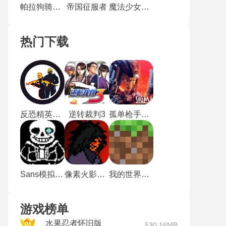
帕拉狗骑士中文版
帝国征服者
魔法少女小圆
热门下载
反恐精英起源2.0
逆转裁判3
孤单枪手2中文版
Sans模拟器中文版
像素火影单机版
我的世界国际版1.20版
游戏榜单
水果忍者怀旧版
530.16MB