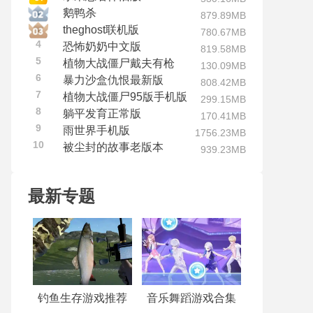
鹅鸭杀
879.89MB
theghost联机版
780.67MB
4
恐怖奶奶中文版
819.58MB
5
植物大战僵尸戴夫有枪
130.09MB
6
暴力沙盒仇恨最新版
808.42MB
7
植物大战僵尸95版手机版
299.15MB
8
躺平发育正常版
170.41MB
9
雨世界手机版
1756.23MB
10
被尘封的故事老版本
939.23MB
最新专题
钓鱼生存游戏推荐
音乐舞蹈游戏合集