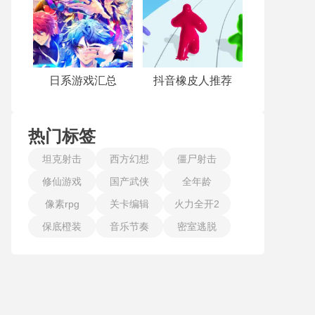
日系游戏汇总
抖音橡皮人推荐
热门标签
坦克射击
西方幻想
僵尸射击
修仙游戏
国产武侠
全年龄
像素rpg
关卡编辑
火力全开2
保底橙装
音乐节奏
密室逃脱