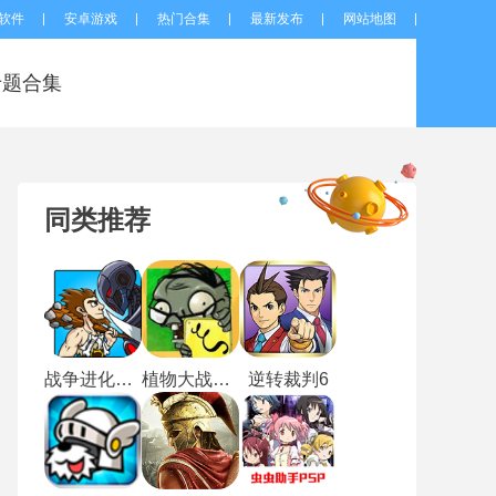
软件
安卓游戏
热门合集
最新发布
网站地图
专题合集
同类推荐
战争进化史2黑客模式
植物大战僵尸XI版
逆转裁判6