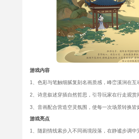
游戏内容
1、色彩与笔触细腻复刻名画质感，峰峦溪涧在互
2、诗意叙述穿插自然哲思，引导玩家在行走观赏
3、音画配合营造空灵氛围，使每一次场景转换皆
游戏亮点
1、随剧情线索步入不同画境段落，在静谧步调中