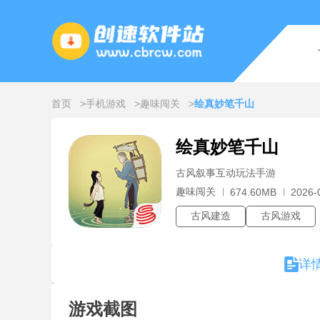
首页
手机游戏
趣味闯关
绘真妙笔千山
绘真妙笔千山
古风叙事互动玩法手游
趣味闯关
674.60MB
2026-
古风建造
古风游戏
详
游戏截图