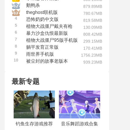
鹅鸭杀
879.89MB
theghost联机版
780.67MB
4
恐怖奶奶中文版
819.58MB
5
植物大战僵尸戴夫有枪
130.09MB
6
暴力沙盒仇恨最新版
808.42MB
7
植物大战僵尸95版手机版
299.15MB
8
躺平发育正常版
170.41MB
9
雨世界手机版
1756.23MB
10
被尘封的故事老版本
939.23MB
最新专题
钓鱼生存游戏推荐
音乐舞蹈游戏合集