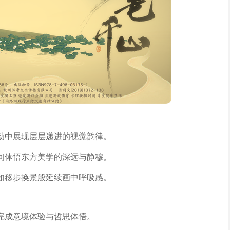
动中展现层层递进的视觉韵律。
间体悟东方美学的深远与静穆。
如移步换景般延续画中呼吸感。
完成意境体验与哲思体悟。