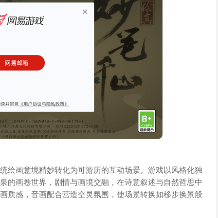
统绘画意境精妙转化为可游历的互动场景。游戏以风格化独
泉的画卷世界，剧情与画境交融，在诗意叙述与自然哲思中
画质感，音画配合营造空灵氛围，使场景转换如移步换景般