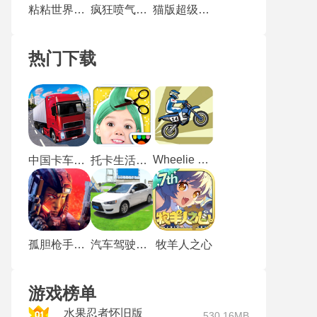
粘粘世界手机版
疯狂喷气机2内置mod菜单版
猫版超级玛丽
热门下载
Wheelie Challenge
中国卡车之星
托卡生活我的发廊
孤胆枪手2中文版
汽车驾驶模拟器安卓版
牧羊人之心
游戏榜单
水果忍者怀旧版
530.16MB