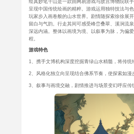
绘真妙笔千山是一款由网易游戏与故宫博物院联手
呈现中国传统绘画的精粹。游戏运用独特技法与色
玩家步入画卷般的山水世界。剧情随探索徐徐展开
留白与气韵。行走其间可感受峰峦叠翠、溪涧流泉
深远内涵。整体以画境为境、以叙事为脉，为偏爱
程。
游戏特色
1、携手文博机构深度挖掘青绿山水精髓，将传统
2、风格化独立向呈现结合佛系节奏，使探索如漫
3、叙事与画境交融，剧情推进与场景变幻呼应传