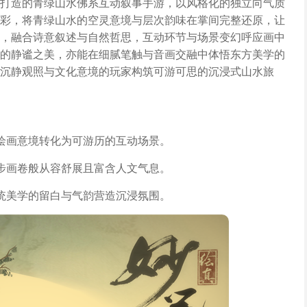
打造的青绿山水佛系互动叙事手游，以风格化的独立向气质
彩，将青绿山水的空灵意境与层次韵味在掌间完整还原，让
，融合诗意叙述与自然哲思，互动环节与场景变幻呼应画中
的静谧之美，亦能在细腻笔触与音画交融中体悟东方美学的
沉静观照与文化意境的玩家构筑可游可思的沉浸式山水旅
绘画意境转化为可游历的互动场景。
步画卷般从容舒展且富含人文气息。
统美学的留白与气韵营造沉浸氛围。