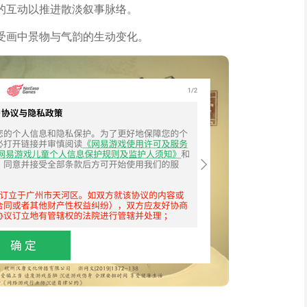
的互动以推进散淡叙事脉络。
受画中景物与气韵的生动变化。