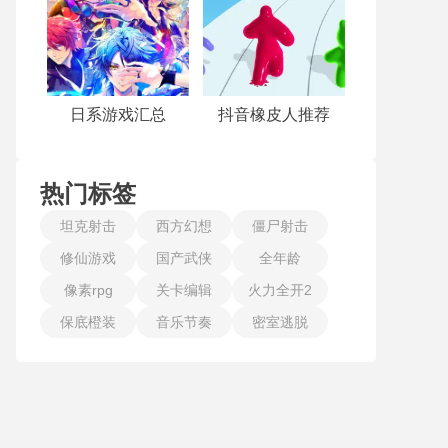
日系游戏汇总
抖音橡皮人推荐
热门标签
坦克射击
西方幻想
僵尸射击
修仙游戏
国产武侠
全年龄
像素rpg
关卡编辑
火力全开2
保底橙装
音乐节奏
密室逃脱