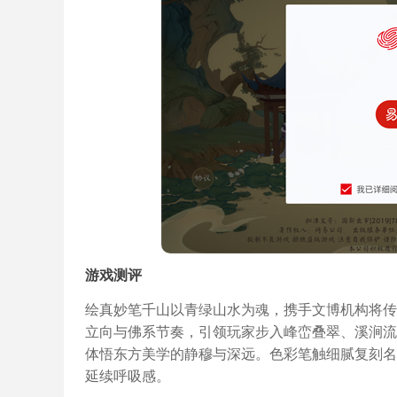
游戏测评
绘真妙笔千山以青绿山水为魂，携手文博机构将传
立向与佛系节奏，引领玩家步入峰峦叠翠、溪涧流
体悟东方美学的静穆与深远。色彩笔触细腻复刻名
延续呼吸感。