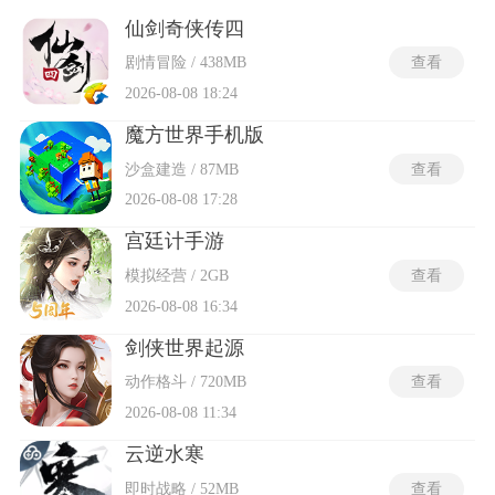
基础资源，并解锁亭台楼阁、曲桥水榭与塔楼庙宇等多种建筑
图纸。布局模块支持自由拖拽单体建筑，系统自动吸附至网格
仙剑奇侠传四
或参考风水罗盘方位，部分古风建造游戏还提供等高线地形平
剧情冒险 / 438MB
查看
整工具。经营要素涵盖居民满意度、税收与治安值，建造铁匠
铺、药庐与茶馆等设施可提升区域繁荣度。
2026-08-08 18:24
魔方世界手机版
沙盒建造 / 87MB
查看
2026-08-08 17:28
宫廷计手游
模拟经营 / 2GB
查看
2026-08-08 16:34
剑侠世界起源
动作格斗 / 720MB
查看
2026-08-08 11:34
云逆水寒
即时战略 / 52MB
查看