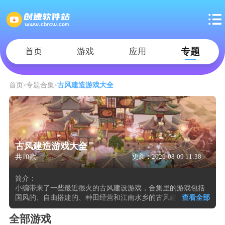
专题
首页
游戏
应用
首页
专题合集
古风建造游戏大全
古风建造游戏大全
共10款
更新：2026-08-09 11:38
简介：
小编带来了一些最近很火的古风建设游戏，合集里的游戏包括
国风的、自由搭建的、种田经营和江南水乡的古风建造游戏。
查看全部
这些游戏通常以古代东亚建筑美学为核心，玩家在山水画般的
场景中规划城池、园林或市集。可以采集木材、石料与黏土等
全部游戏