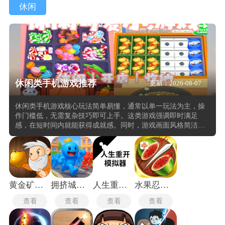
休闲
休闲类手机游戏推荐
更新：2026-08-07
休闲类手机游戏核心玩法简单易懂，通常以单一玩法为主，操
作门槛低，无需复杂技巧即可上手。这类游戏强调即时满足
感，在短时间内就能获得成就感。同时，游戏画面风格简洁，
色彩鲜明，视觉效果富有吸引力，能够快速吸引玩家的注意
力。时间碎片化，适合在短暂的闲暇时间游玩，如通勤路上或
休息间隙。它们通常采用免费游玩+内购的商业模式，通过虚拟
货币、消耗性道具、礼包等方式盈利，同时兼顾免费玩家和付
费玩家的体验。还加入了社交互动因素，如好友排行榜、互赠
礼物等，增强了玩家之间的互动。
黄金矿工经典版
拥挤城市老版本
人生重开模拟器爆改版
水果忍者经典版
查看
查看
查看
查看