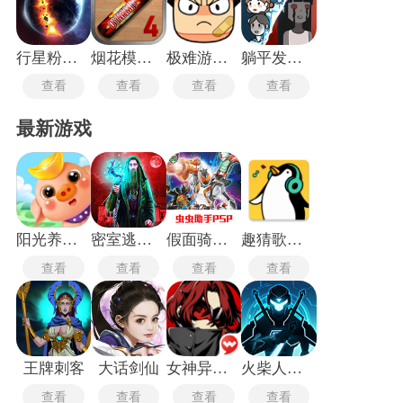
行星粉碎模拟器
烟花模拟器4
极难游戏2专业版
躺平发育正常版
查看
查看
查看
查看
最新游戏
阳光养猪场免广告版
密室逃脱21
假面骑士巅峰英雄中文版
趣猜歌达人
查看
查看
查看
查看
王牌刺客
大话剑仙
女神异闻录5皇家版
火柴人格斗家无敌版
查看
查看
查看
查看