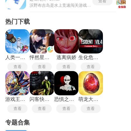
查看
沃野布吉岛是水上竞速闯关游戏，支持十人同时在线的竞技玩法。 从起点冲出的集体起跑机制强制所有选手同时出发，开局的前五秒是争夺有利位置的关键窗口期。玩家在滑行中靠近对手时可用侧向撞击将其推入水池，淘汰出局机制会让落水者回到起点。沃野布吉岛的赛道沿途散落着加速板与弹射器等提速装置，抢到这些道具的角色身上会短暂闪烁蓝光特效。比赛成绩采用淘汰制排名系统，第一名冲过终点时比赛即刻结束，其余选手的最终名次按当前位置直接锁定。为了降低匹配等待时间，客户端内置了全球同服节点，优先把网络延迟相近的玩家分到同个房间。
热门下载
人类一败涂地最新版
怦然星动闪艺
逃离病娇
生化危机4重制版
查看
查看
查看
查看
游戏王大师决斗最新版
闪客快打4安卓版
恐惧之间手游
萌龙大乱斗最新版
查看
查看
查看
查看
专题合集