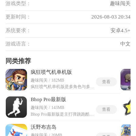
游戏类型：
趣味闯关
更新时间：
2026-08-03 20:34
系统要求：
安卓4.5+
游戏语言：
中文
同类推荐
疯狂喷气机单机版
趣味闯关 / 182MB
查看
疯狂喷气机单机版是多角色与多套装的个性化武装体系，进入换装界面后解锁的喷气背囊超过二十五款，从水果机关枪到彩虹粒子流再到泡泡喷射器，每一款的子弹弹道与射速参数都经独立配置。疯狂喷气机单机版定制战衣系统允许主角戴上礼帽、护目镜或学院制服，穿戴整套服装后装备区会额外解锁一块小工具槽位，每次出发前最多挂载三件外设提升生存能力。双工具联动组合会激活隐藏属性加成，飞天之鞋配合重力腰带能提升空中转向灵敏度，爆发球搭配冰冻器可冻结全屏物体数秒。单机版的任务升级回馈随等级提升逐步解锁商城里隐藏的载具电镀皮肤和稀有服装，每次完成高阶挑战后获得的金币比低等级时多出数倍。
Bhop Pro最新版
趣味闯关 / 143MB
查看
Bhop Pro最新版是主打弹跳跑酷玩法的休闲竞技类游戏，围绕连跳移动机制搭建整套游玩体系，玩家依靠精准把控跳跃节奏在多层立体赛道内向前推进，赛道包含陡坡、狭窄断层等多种复杂地形。Bhop Pro最新版会优化旧版存在的各类运行瑕疵，新增专属游玩素材与关卡机制，调整画面呈现效果，同步修正互动判定漏洞，补充全新游玩模式，能体验到当前全部新增内容与优化调整。游戏摒弃单调固定地图，搭配多套风格差异化场景，每处场景都有专属地面摩擦力与空间布局，大幅提升闯关变数。
沃野布吉岛
趣味闯关 / 20MB