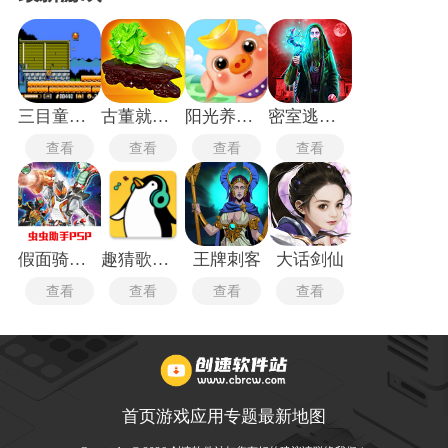
三目童子手机版
古董就是玩儿免广告版
阳光养猪场免广告版
密室逃脱21
查看
查看
查看
查看
假面骑士巅峰英雄中文版
趣猜歌达人
王牌刺客
大话剑仙
查看
查看
查看
查看
首页
游戏
应用
专题
最新
地图