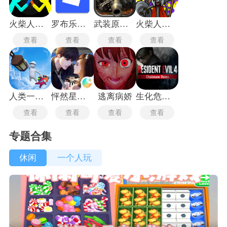
火柴人对决无广告版
罗布乐思roblox国际服
武装原型最新版
火柴人战争遗产3国际服
查看
查看
查看
查看
人类一败涂地最新版
怦然星动闪艺
逃离病娇
生化危机4重制版
查看
查看
查看
查看
专题合集
休闲
一个人玩