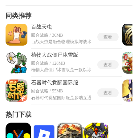
同类推荐
百战天虫
回合战略 / 36MB
查看
百战天虫是融合物理模拟与战术博弈的经典策略游戏系列，单人战役通常包含20多个关卡，难度逐步升级并涵盖教学、解谜和Boss战等挑战。多人对战支持最多4名玩家实时联机，提供自建房间和好友邀请等社交功能。百战天虫的武器库规模超过50种，每件装备拥有差异化的作用半径和爆炸延迟特性。防御体系允许玩家搭建钢梁等临时掩体与障碍物来抵御攻击，载具系统在部分版本中引入，驾驶载具可在战场中制造更多混乱。视觉风格采用手绘2D卡通画面，虫族角色造型饱满灵动且辨识度极高。游戏模式涵盖经典对战和特色模式等多种规则，不同模式的初始武器配置存在差异。
植物大战僵尸冰雪版
回合战略 / 128MB
查看
植物大战僵尸冰雪版是一款以冰雪世界为背景的塔防类游戏，在经典塔防玩法基础上融入全新冰雪元素，打造出独具特色的对战体验。所有植物和僵尸均被赋予冰雪化改造，外形清新可爱且能力得到优化，玩家需在冰天雪地的场景中布置植物，抵御僵尸军团的入侵，守护家园。植物大战僵尸冰雪版涵盖多种冰雪主题场景，从雪地、冰湖到月夜、天空，每一处场景都极具视觉美感，同时动态天气系统的加入，让战斗过程更具变化性和挑战性。玩家可通过合理搭配植物、掌控技能释放时机，发挥策略能力，在不同难度的关卡中突破自我，感受冰雪塔防的独特乐趣，兼顾休闲性与策略性，适合各类喜欢塔防游戏的玩家体验。
石器时代觉醒国际服
回合战略 / 55MB
查看
石器时代觉醒国际服是多端互通的回合制策略游戏，获得石器时代IP正版授权，将端游的经典玩法与画面完全迁移至移动平台，让玩家在手机与电脑间无缝切换进度。离线挂机省电包在后台持续累积角色经验值和宠物等级，关闭游戏期间角色仍在安全区域自动挑战野生敌人并收集掉落素材。石器时代觉醒国际服的盲盒抽宠系统将部分高稀有宠物放入随机开启的孵化箱中，玩家每次开启都面临未知属性的抽取挑战，抽到重复宠物会转化为进化材料避免浪费。国际服的骑宠证分页在宠物图鉴里新增了单独展示所有可驾驭单位，持有证照的角色移动速度和三维属性按百分比增长，骑乘形态会覆盖站立模型的完整骨骼动画。
热门下载