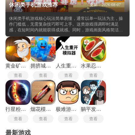
休闲类手机游戏推荐
更新：2026-08-07
休闲类手机游戏核心玩法简单易懂，通常以单一玩法为主，操
作门槛低，无需复杂技巧即可上手。这类游戏强调即时满足
感，在短时间内就能获得成就感。同时，游戏画面风格简洁，
色彩鲜明，视觉效果富有吸引力，能够快速吸引玩家的注意
力。时间碎片化，适合在短暂的闲暇时间游玩，如通勤路上或
休息间隙。它们通常采用免费游玩+内购的商业模式，通过虚拟
货币、消耗性道具、礼包等方式盈利，同时兼顾免费玩家和付
费玩家的体验。还加入了社交互动因素，如好友排行榜、互赠
礼物等，增强了玩家之间的互动。
黄金矿工经典版
拥挤城市老版本
人生重开模拟器爆改版
水果忍者经典版
查看
查看
查看
查看
行星粉碎模拟器
烟花模拟器4
极难游戏2专业版
躺平发育正常版
查看
查看
查看
查看
最新游戏