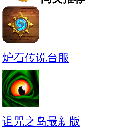
炉石传说台服
诅咒之岛最新版