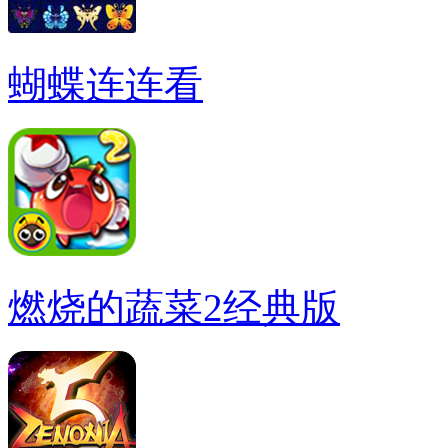
蝴蝶连连看
燃烧的蔬菜2经典版