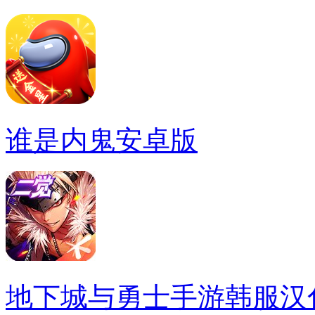
谁是内鬼安卓版
地下城与勇士手游韩服汉