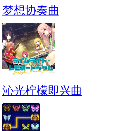
梦想协奏曲
沁光柠檬即兴曲