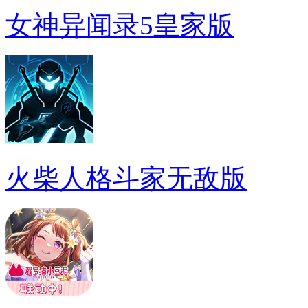
女神异闻录5皇家版
火柴人格斗家无敌版