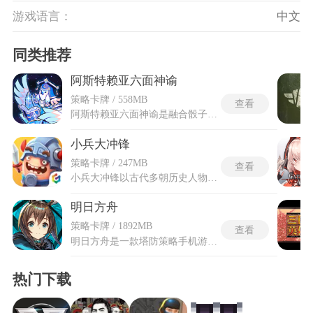
游戏语言：
中文
同类推荐
阿斯特赖亚六面神谕
策略卡牌 / 558MB
查看
阿斯特赖亚六面神谕是融合骰子构筑与Rogue元素的策略游戏，每颗骰子拥有六个面，每个面代表一种技能效果，投掷结果决定了本回合可用的行动。超过三百五十颗骰子可供选择，分为可靠保守、完美均衡和强大冒险三种类型。玩家可自定义骰面，将新的行动装配到骰子上，让优势结果向自己倾斜。六位先知各自拥有独特的骰子组合、能力和玩法风格，从灵巧施法者到粗野狂战士一应俱全。阿斯特赖亚六面神谕的每位先知平均拥有约一百一十种专属骰子，构筑空间极为广阔。二十个可升级的支援守卫提供辅助掷骰，在战斗中成为可靠的同伴。
小兵大冲锋
策略卡牌 / 247MB
查看
小兵大冲锋以古代多朝历史人物与兵种为核心载体，融合即时攻城对抗、名将培养多重内容，整体画面采用圆润柔和的卡通美术风格，各类武将与作战单位形象兼顾传统古韵与轻松观感。小兵大冲锋最新版新增多人协作挑战模式与限时增援补给机制，拓展疆土征战地图板块，缩短军团管理权移交等待周期，完善武将属性查看入口，丰富防守对战结束后的物资回馈渠道。进入游戏后会接管一方城池领地，依靠调配不同职能士兵、招募跨时代名将组建作战阵容，随时开启攻防对局，单场对抗节奏紧凑，不用花费长时间等候对局开启。
明日方舟
策略卡牌 / 1892MB
查看
明日方舟是一款塔防策略手机游戏，玩家在关卡中，需要将拥有不同能力的干员放置在合适位置，阻止从 “侵入点” 进入战场的敌人抵达 “保护目标”。干员分为近战位与远程位，分别对应地面位和高台位置，除普通攻击外，干员还能使用技能杀伤敌方单位或治疗友方单位等。游戏将2D和3D画面相结合，让游戏画面高度写实，玩家也将沉浸式体验游戏剧情。加上游戏剧情的及时更新与众多福利，明日方舟也算是好评如潮。
热门下载