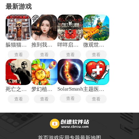
最新游戏
躲猫猫行动手机版
推到我总裁
咩咩启示录安卓版
微观世界生存
查看
查看
查看
查看
SolarSmash
死亡之屋2重制版
梦幻植物城
主题医院单机版
查看
查看
查看
查看
首页
游戏
应用
专题
最新
地图