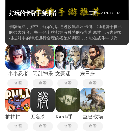
好玩的卡牌手游推荐
更新：2026-08-07
卡牌玩法手游中，玩家可以通过收集各种卡牌，组建属于自己
的强大阵容。每一张卡牌都拥有独特的技能和属性，玩家需要
根据对手的特点进行合理的搭配和调整，才能在战斗中取得胜
利。这种策略性玩法不仅考验玩家的思维能力，也让游戏充满
了趣味性和挑战性。设有丰富的社交系统，玩家可以与其他玩
家组队战斗、互相切磋，还可以在公会中与其他成员共同参与
活动，分享游戏经验和卡牌资源。这种社交元素不仅增强了玩
家之间的联系，也让游戏的氛围更加活跃和有趣。
小小忍者
闪乱神乐
文豪迷犬怪奇谭最新版
末日来袭手游
查看
查看
查看
查看
抽抽抽英雄
无名杀手机版
Kards手机版
巨兽战场
查看
查看
查看
查看