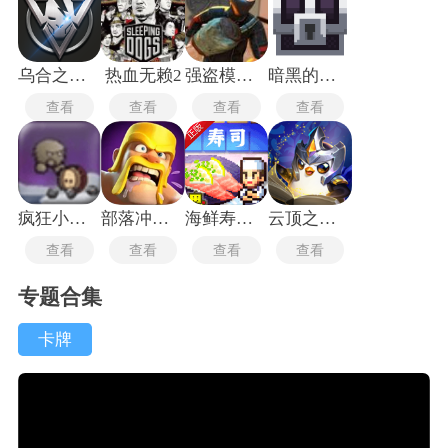
乌合之众正式版
热血无赖2
强盗模拟器
暗黑的像素地牢
查看
查看
查看
查看
疯狂小人乱斗
部落冲突渠道服
海鲜寿司物语
云顶之弈手游
查看
查看
查看
查看
专题合集
卡牌